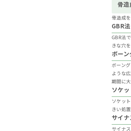
骨造
骨造成を
GBR法
GBR法
きな穴を
ボーン
ボーング
ような広
期間に大
ソケッ
ソケット
きい処置
サイナ
サイナス