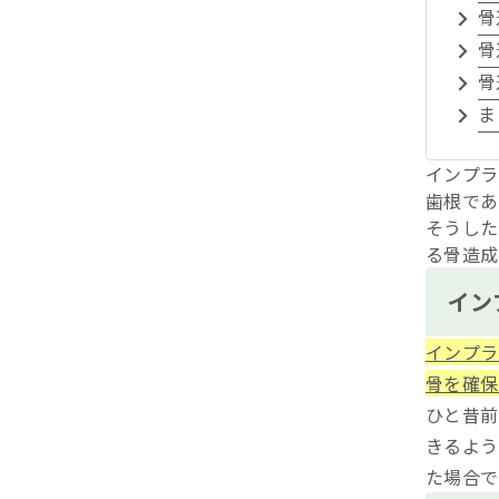
骨
骨
骨
ま
インプラ
歯根であ
そうした
る骨造成
イン
インプラ
骨を確保
ひと昔前
きるよう
た場合で