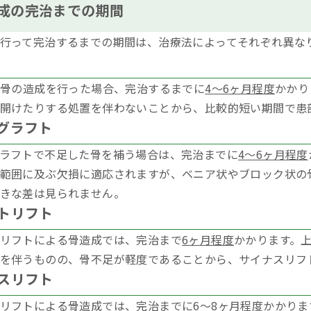
成の完治までの期間
行って完治するまでの期間は、治療法によってそれぞれ異な
で骨の造成を行った場合、完治するまでに
4～6ヶ月程度
かかり
開けたりする処置を伴わないことから、比較的短い期間で患
グラフト
ラフトで不足した骨を補う場合は、完治までに
4～6ヶ月程度
範囲に及ぶ欠損に適応されますが、ベニア状やブロック状の
きな差は見られません。
トリフト
リフトによる骨造成では、完治まで
6ヶ月程度
かかります。
を伴うものの、骨不足が軽度であることから、サイナスリフ
スリフト
リフトによる骨造成では、完治までに
6～8ヶ月程度
かかりま