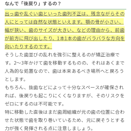
なんで「後戻り」するの？
出っ歯や乱ぐい歯といった歯列不正は、残念ながらその
人にとっては自然な状態といえます。顎の骨が小さい、
幅が狭い、歯のサイズが大きい、などの理由から、前歯
が前方に飛び出したり、1本1本の歯がバラバラな方向を
向いたりするのです。
そうした歯並びの乱れを強引に整えるのが矯正治療で
す。2～3年かけて歯を移動するものの、それはあくまで
人為的な処置なので、歯は本来あるべき場所へと戻ろう
とします。
もちろん、抜歯などによって十分なスペースが確保され
れば、後戻りも起こりにくくなりますが、そのリスクを
ゼロにするのは不可能です。
特に移動した直後はまだ歯周組織が元の歯の位置に合わ
せた状態で歯を取り巻いているため、元に戻そうとする
力が強く発揮される点に注意しましょう。