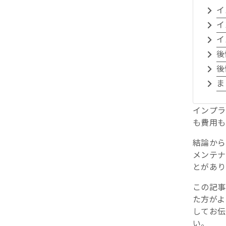
イ
イ
イ
後
後
ま
インプラ
も費用も
結論から
メンテナ
とがあり
この記事
た方がよ
してお伝
い。