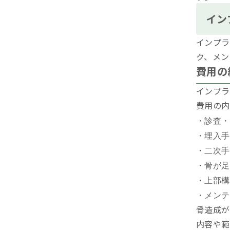
イン
インプラ
ク、メン
費用の
インプラ
費用の内
・診査・
・埋入手
・二次手
・骨が足
・上部構
・メンテ
骨造成が
内容や範