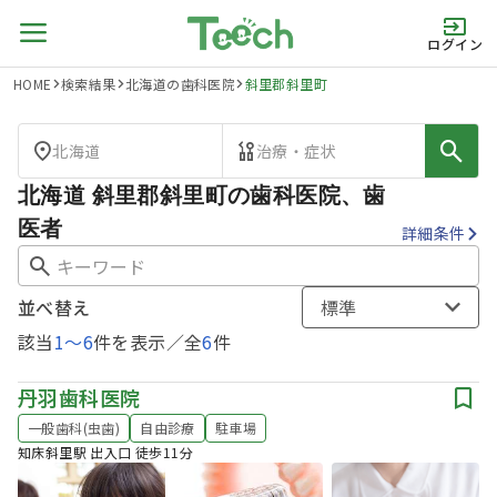
ログイン
HOME
検索結果
北海道の歯科医院
斜里郡斜里町
北海道
治療・症状
北海道 斜里郡斜里町の歯科医院、歯
医者
詳細条件
並べ替え
標準
該当
1
〜
6
件を表示／全
6
件
丹羽歯科医院
一般歯科(虫歯)
自由診療
駐車場
知床斜里駅 出入口 徒歩11分