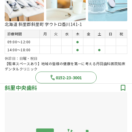
北海道 斜里郡斜里町 字ウトロ香川141-1
診療時間
月
火
水
木
金
土
日
祝
09:00〜12:00
●
14:00〜18:00
●
●
休診日：日曜・祝日
【駐車スペースあり】地域の皆様の健康を第一に考える丹羽歯科医院知床
デンタルクリニック
0152-23-3001
斜里中央歯科