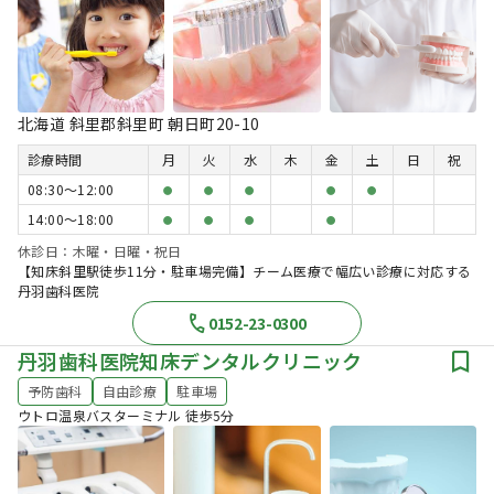
北海道 斜里郡斜里町 朝日町20-10
診療時間
月
火
水
木
金
土
日
祝
08:30〜12:00
●
●
●
●
●
14:00〜18:00
●
●
●
●
休診日：木曜・日曜・祝日
【知床斜里駅徒歩11分・駐車場完備】チーム医療で幅広い診療に対応する
丹羽歯科医院
0152-23-0300
丹羽歯科医院知床デンタルクリニック
予防歯科
自由診療
駐車場
ウトロ温泉バスターミナル 徒歩5分