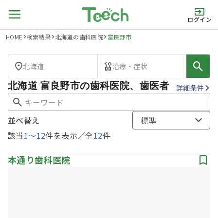
ログイン
HOME
検索結果
北海道の歯科医院
富良野市
北海道
治療・症状
北海道 富良野市の歯科医院、歯医者
詳細条件
並べ替え
標準
該当
1
〜
12
件を表示／全
12
件
本通り歯科医院