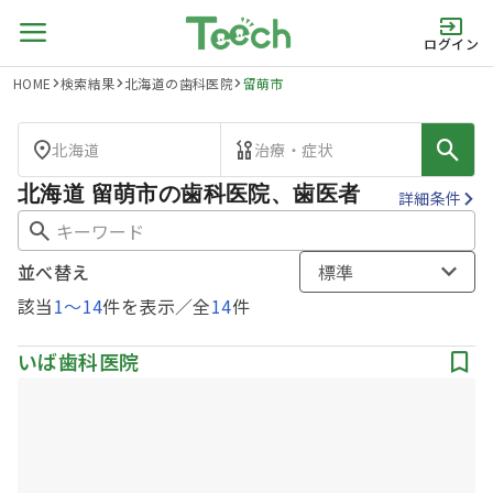
ログイン
HOME
検索結果
北海道の歯科医院
留萌市
北海道
治療・症状
北海道 留萌市の歯科医院、歯医者
詳細条件
並べ替え
標準
該当
1
〜
14
件を表示／全
14
件
いば歯科医院