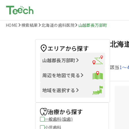
HOME
検索結果
北海道の歯科医院
山越郡長万部町
北海
エリアから探す
山越郡長万部町
該当
1
〜
周辺を地図で見る
地域を選択する
治療から探す
一般歯科(虫歯)
小児歯科