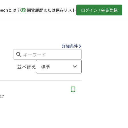
eechとは？
閲覧履歴または保存リスト
ログイン / 会員登録
詳細条件
並べ替え
標準
47