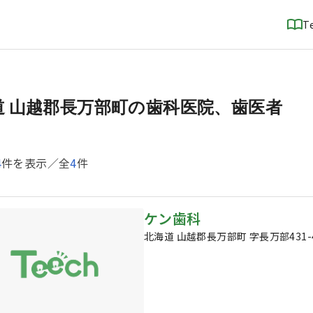
T
道 山越郡長万部町の歯科医院、歯医者
4
件を表示／全
4
件
ケン歯科
北海道 山越郡長万部町 字長万部431-