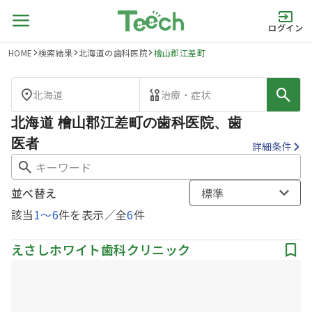
ログイン
HOME
検索結果
北海道の歯科医院
檜山郡江差町
北海道
治療・症状
北海道 檜山郡江差町の歯科医院、歯
医者
詳細条件
並べ替え
標準
該当
1
〜
6
件を表示／全
6
件
えさしホワイト歯科クリニック