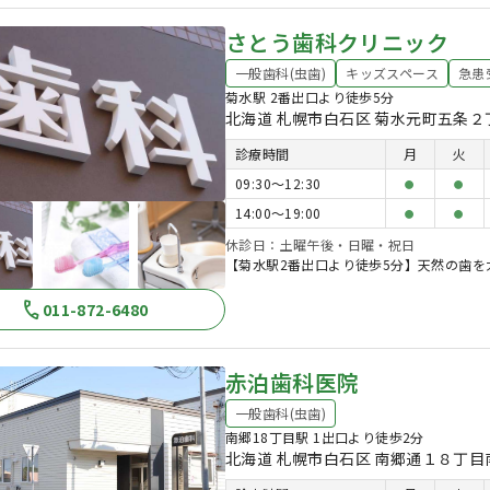
さとう歯科クリニック
一般歯科(虫歯)
キッズスペース
急患
菊水駅 2番出口より徒歩5分
北海道 札幌市白石区 菊水元町五条２
診療時間
月
火
09:30〜12:30
●
●
14:00〜19:00
●
●
休診日：土曜午後・日曜・祝日
【菊水駅2番出口より徒歩5分】天然の歯
011-872-6480
赤泊歯科医院
一般歯科(虫歯)
南郷18丁目駅 1出口より徒歩2分
北海道 札幌市白石区 南郷通１８丁目