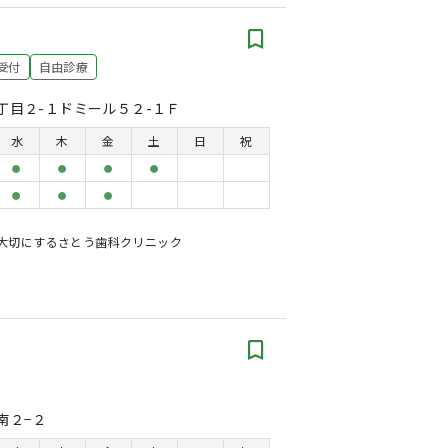
受付
自由診療
丁目２-１ドミール５２-１Ｆ
水
木
金
土
日
祝
●
●
●
●
●
●
●
を大切にするさとう歯科クリニック
南２−２