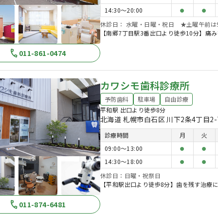
14:30〜20:00
●
●
休診日： 水曜・日曜・祝日 ★土曜午前は9:30
【南郷7丁目駅3番出口より徒歩10分】痛
011-861-0474
カワシモ歯科診療所
予防歯科
駐車場
自由診療
平和駅 出口より徒歩8分
北海道 札幌市白石区 川下2条4丁目2-
診療時間
月
火
09:00〜13:00
●
●
14:30〜18:00
●
●
休診日：日曜・祝祭日
【平和駅出口より徒歩8分】歯を残す治療
011-874-6481