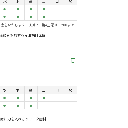
水
木
金
土
日
祝
●
●
●
●
●
●
●
●
療をいたします ★第2・第4土曜は17:00まで
診療にも対応する赤泊歯科医院
水
木
金
土
日
祝
●
●
●
●
●
●
●
日
治療に力を入れるクラーク歯科