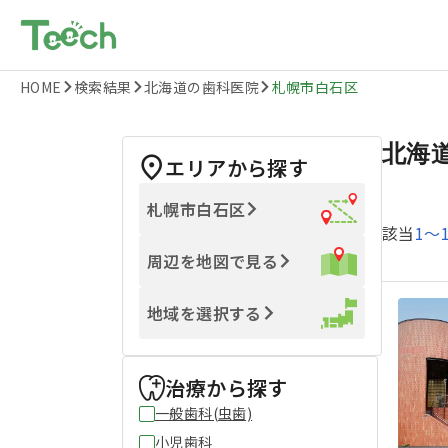
HOME
検索結果
北海道の歯科医院
札幌市白石区
北海
エリアから探す
札幌市白石区
該当
1
〜
周辺を地図で見る
地域を選択する
治療から探す
一般歯科(虫歯)
小児歯科