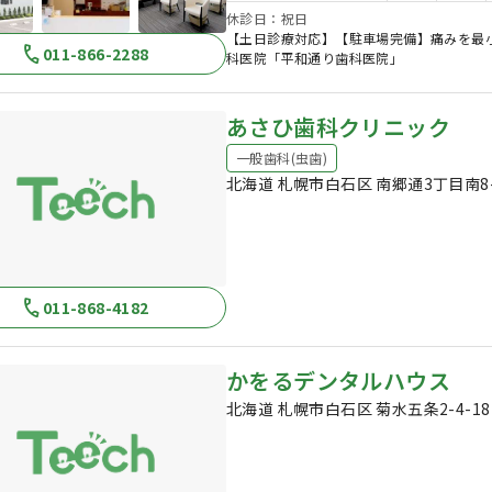
休診日：祝日
【土日診療対応】【駐車場完備】痛みを最
011-866-2288
科医院「平和通り歯科医院」
あさひ歯科クリニック
一般歯科(虫歯)
北海道 札幌市白石区 南郷通3丁目南8-2
011-868-4182
かをるデンタルハウス
北海道 札幌市白石区 菊水五条2-4-18