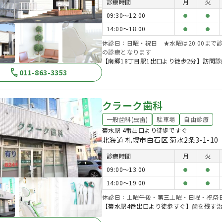
診療時間
月
火
09:30〜12:00
●
●
14:00〜18:00
●
●
休診日：日曜・祝日 ★水曜は20:00まで診
の診療となります
【南郷18丁目駅1出口より徒歩2分】訪問
011-863-3353
クラーク歯科
一般歯科(虫歯)
駐車場
自由診療
菊水駅 4番出口より徒歩ですぐ
北海道 札幌市白石区 菊水2条3-1-10
診療時間
月
火
09:00〜13:00
●
●
14:00〜19:00
●
●
休診日：土曜午後・第三土曜・日曜・祝祭
【菊水駅4番出口より徒歩すぐ】歯を残す