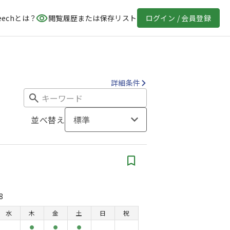
eechとは？
閲覧履歴または保存リスト
ログイン / 会員登録
詳細条件
並べ替え
標準
8
水
木
金
土
日
祝
●
●
●