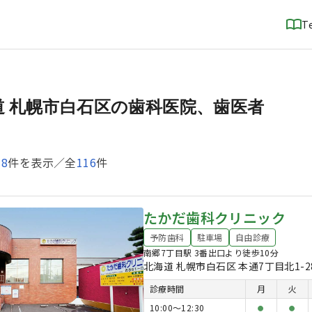
T
道 札幌市白石区の歯科医院、歯医者
18
件を表示／全
116
件
たかだ歯科クリニック
予防歯科
駐車場
自由診療
南郷7丁目駅 3番出口より徒歩10分
北海道 札幌市白石区 本通7丁目北1-2
診療時間
月
火
10:00〜12:30
●
●