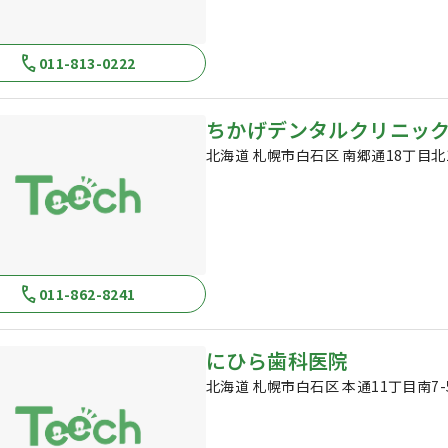
011-813-0222
ちかげデンタルクリニッ
北海道 札幌市白石区 南郷通18丁目北1
011-862-8241
にひら歯科医院
北海道 札幌市白石区 本通11丁目南7-5