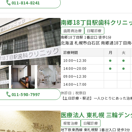
011-814-8241
南郷18丁目駅歯科クリニ
歯周病治療
日曜診療
南郷18丁目駅 1番出口 徒歩1分
北海道 札幌市白石区 南郷通18丁目南
診療時間
月
火
10:00〜12:30
●
●
14:00〜20:00
●
●
09:00〜12:30
14:00〜17:00
休診日；祝祭日
011-598-7997
【土日診療・駅近】一人ひとりにあった治
医療法人 東札幌 三輪デ
根管治療
日曜診療
地下鉄東西線 東札幌駅 1番出入口 徒歩3分