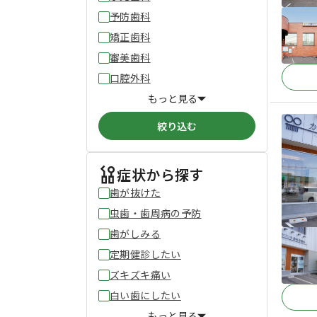
予防歯科
矯正歯科
審美歯科
口腔外科
もっと見る
絞り込む
症状から探す
歯が抜けた
虫歯・歯周病の予防
歯がしみる
定期健診したい
ズキズキ痛い
白い歯にしたい
もっと見る