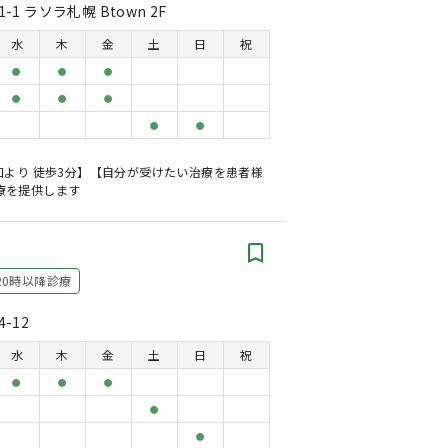
1 ラソラ札幌 Btown 2F
水
木
金
土
日
祝
●
●
●
●
●
●
●
●
口より 徒歩3分】【自分が受けたい治療を患者様
療を提供します
20時以降診療
-12
水
木
金
土
日
祝
●
●
●
●
●