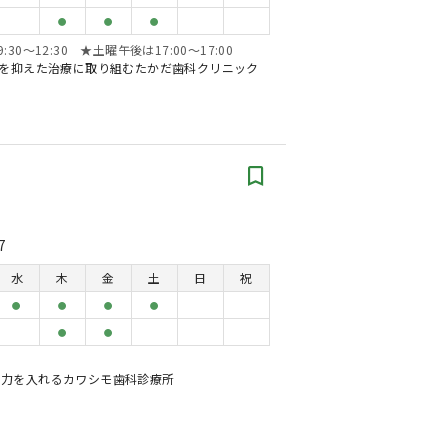
●
●
●
〜12:30 ★土曜午後は17:00〜17:00
みを抑えた治療に取り組むたかだ歯科クリニック
7
水
木
金
土
日
祝
●
●
●
●
●
●
に力を入れるカワシモ歯科診療所