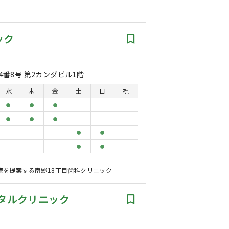
ック
4番8号 第2カンダビル1階
水
木
金
土
日
祝
●
●
●
●
●
●
●
●
●
●
療を提案する南郷18丁目歯科クリニック
ンタルクリニック