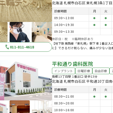
北海道 札幌市白石区 東札幌3条1丁目1-
診療時間
月
火
09:30〜13:00
●
●
14:30〜19:30
●
●
09:30〜13:30
休診日：祝 ※臨時休診あり
【地下鉄東西線「東札幌」駅下車 1番出入
011-811-4618
に】できるだけ削らない、痛みが少ない治
平和通り歯科医院
インプラント
日曜診療
自由診療
南郷13丁目駅 1番出口 徒歩13分
北海道 札幌市白石区 平和通10丁目南4
診療時間
月
火
08:30〜21:00
●
●
08:30〜20:00
10:00〜16:00