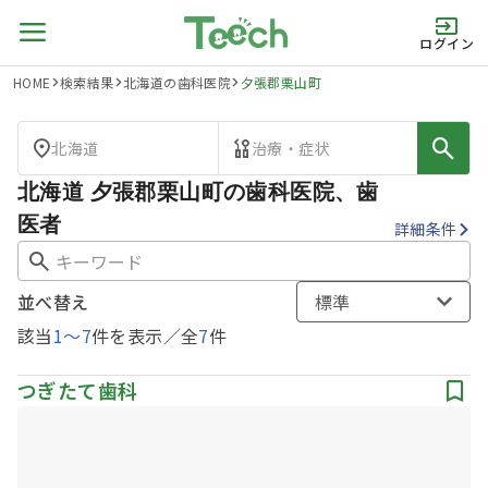
ログイン
HOME
検索結果
北海道の歯科医院
夕張郡栗山町
北海道
治療・症状
北海道 夕張郡栗山町の歯科医院、歯
医者
詳細条件
並べ替え
標準
該当
1
〜
7
件を表示／全
7
件
つぎたて歯科