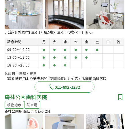
北海道 札幌市厚別区 厚別区厚別西2条3丁目6-5
診療時間
月
火
水
木
金
土
日
祝
09:00〜12:00
●
●
●
●
●
●
13:00〜17:00
●
●
●
●
●
18:30〜20:30
●
●
●
休診日：日曜・祝日
【厚別駅西口より徒歩5分】夜間診療にも対応する岡田歯科医院
011-892-1232
森林公園歯科医院
根管治療
駐車場
森林公園駅 西口より徒歩2分