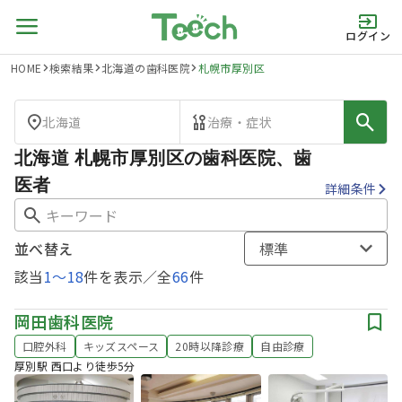
ログイン
HOME
検索結果
北海道の歯科医院
札幌市厚別区
北海道
治療・症状
北海道 札幌市厚別区の歯科医院、歯
医者
詳細条件
並べ替え
標準
該当
1
〜
18
件を表示／全
66
件
岡田歯科医院
口腔外科
キッズスペース
20時以降診療
自由診療
厚別駅 西口より徒歩5分