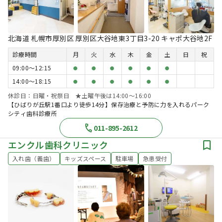
北海道 札幌市厚別区 厚別区大谷地東3丁目3-20 キャポ大谷地2F
診療時間
月
火
水
木
金
土
日
祝
09:00〜12:15
●
●
●
●
●
●
14:00〜18:15
●
●
●
●
●
●
休診日：日曜・祝祭日 ★土曜午後は14:00～16:00
【ひばりが丘駅1番口より徒歩14分】保存治療と予防に力を入れるパーク
シティ歯科診療所
011-895-2612
エンクル歯科クリニック
入れ歯（義歯）
キッズスペース
駐車場
急患受付