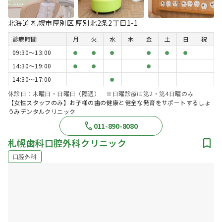
北海道 札幌市厚別区 厚別北2条2丁目1-1
診療時間
月
火
水
木
金
土
日
祝
09:30〜13:00
●
●
●
●
●
●
14:30〜19:00
●
●
●
14:30〜17:00
●
休診日：木曜日・日曜日（隔週） ※日曜診療は第2・第4日曜のみ
【女性スタッフのみ】お子様の歯の健康と健全な発育をサポートするしょ
うみデンタルクリニック
011-890-8080
札幌歯科口腔外科クリニック
口腔外科