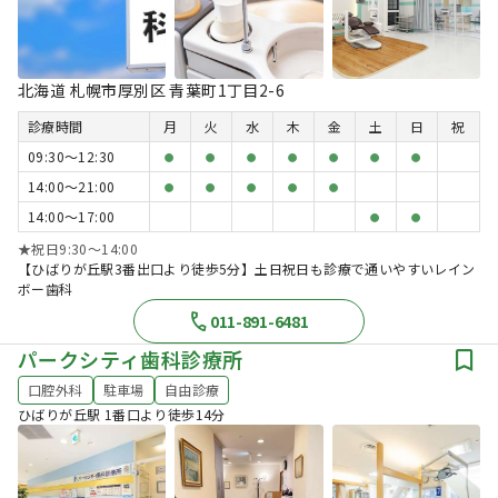
北海道 札幌市厚別区 青葉町1丁目2-6
診療時間
月
火
水
木
金
土
日
祝
09:30〜12:30
●
●
●
●
●
●
●
14:00〜21:00
●
●
●
●
●
14:00〜17:00
●
●
★祝日9:30〜14:00
【ひばりが丘駅3番出口より徒歩5分】土日祝日も診療で通いやすいレイン
ボー歯科
011-891-6481
パークシティ歯科診療所
口腔外科
駐車場
自由診療
ひばりが丘駅 1番口より徒歩14分