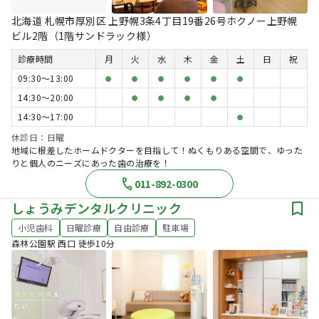
北海道 札幌市厚別区 上野幌3条4丁目19番26号ホクノー上野幌
ビル2階（1階サンドラック様）
診療時間
月
火
水
木
金
土
日
祝
09:30〜13:00
●
●
●
●
●
●
14:30〜20:00
●
●
●
●
14:30〜17:00
●
休診日：日曜
地域に根差したホームドクターを目指して！ぬくもりある空間で、ゆった
りと個人のニーズにあった歯の治療を！
011-892-0300
しょうみデンタルクリニック
小児歯科
日曜診療
自由診療
駐車場
森林公園駅 西口 徒歩10分