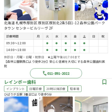
北海道 札幌市厚別区 厚別区厚別北2条5目1-12 森林公園パーク
タウン センタービルリーヴ 2F
診療時間
月
火
水
木
金
土
日
祝
09:30〜12:00
●
●
●
●
●
14:00〜18:00
●
●
●
●
●
休診日：月曜・日曜・祝祭日 ★土曜午後は17:00まで
【森林公園駅西口より徒歩2分】安心と信頼を大切にする森林公園歯科医
院
011-891-2022
レインボー歯科
インプラント
日曜診療
20時以降診療
駐車場
ひばりが丘駅 3番出口より徒歩5分