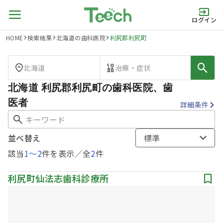
ログイン
HOME
検索結果
北海道の歯科医院
利尻郡利尻町
北海道
治療・症状
北海道 利尻郡利尻町の歯科医院、歯
医者
詳細条件
並べ替え
標準
該当
1
〜
2
件を表示／全
2
件
利尻町仙法志歯科診療所