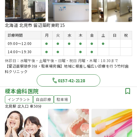
北海道 北見市 留辺蘂町東町15
診療時間
月
火
水
木
金
土
日
祝
09:00〜12:00
●
●
●
●
●
●
14:00〜19:30
●
●
●
●
休診日：水曜午後・土曜午後・日曜・祝日 月曜・木曜：18:30まで
【留辺蘂駅徒歩3分・駐車場完備】地域に根差し幅広い診療を行う竹村歯
科クリニック
0157-42-2128
榎本歯科医院
インプラント
自由診療
駐車場
北見駅 出入口 車50分