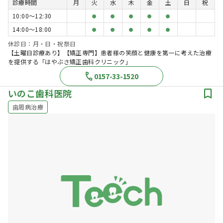
診療時間
月
火
水
木
金
土
日
祝
10:00〜12:30
●
●
●
●
●
14:00〜18:00
●
●
●
●
●
休診日：月・日・祝祭日
【土曜日診療あり】【矯正専門】患者様の笑顔と健康を第一に考えた治療
を提供する「はやぶさ矯正歯科クリニック」
0157-33-1520
いのこ歯科医院
歯周病治療