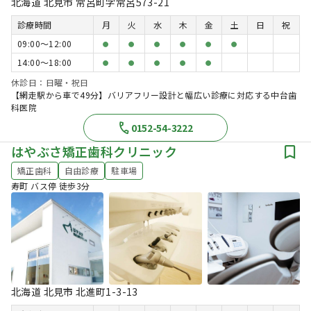
北海道 北見市 常呂町字常呂573-21
診療時間
月
火
水
木
金
土
日
祝
09:00〜12:00
●
●
●
●
●
●
14:00〜18:00
●
●
●
●
●
休診日：日曜・祝日
【網走駅から車で49分】バリアフリー設計と幅広い診療に対応する中台歯
科医院
0152-54-3222
はやぶさ矯正歯科クリニック
矯正歯科
自由診療
駐車場
寿町 バス停 徒歩3分
北海道 北見市 北進町1-3-13