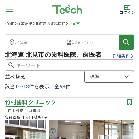
ログイン
HOME
検索結果
北海道の歯科医院
北見市
北海道
治療・症状
北海道 北見市の歯科医院、歯医者
詳細条件
並べ替え
標準
該当
1
〜
18
件を表示／全
58
件
竹村歯科クリニック
自由診療
駐車場
留辺蘂駅 出入口 徒歩3分