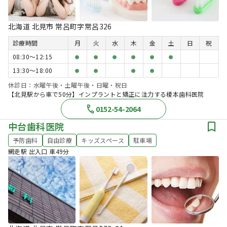
北海道 北見市 常呂町字常呂326
診療時間
月
火
水
木
金
土
日
祝
08:30〜12:15
●
●
●
●
●
●
13:30〜18:00
●
●
●
●
休診日：水曜午後・土曜午後・日曜・祝日
【北見駅から車で50分】インプラントと矯正に注力する榎本歯科医院
0152-54-2064
中台歯科医院
予防歯科
自由診療
キッズスペース
駐車場
網走駅 出入口 車49分