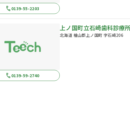
0139-55-2203
上ノ国町立石崎歯科診療
北海道 檜山郡上ノ国町 字石崎206
0139-59-2740