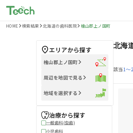
HOME
検索結果
北海道の歯科医院
檜山郡上ノ国町
北海
エリアから探す
檜山郡上ノ国町
該当
1
〜
周辺を地図で見る
地域を選択する
治療から探す
一般歯科(虫歯)
小児歯科