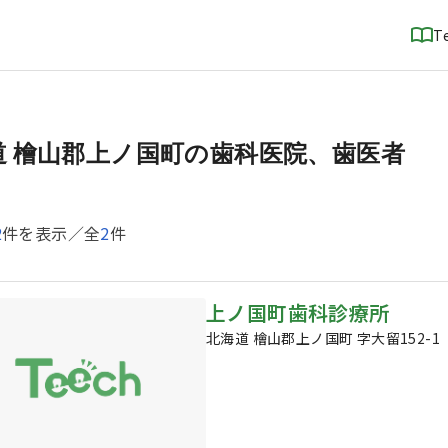
T
道 檜山郡上ノ国町の歯科医院、歯医者
2
件を表示／全
2
件
上ノ国町歯科診療所
北海道 檜山郡上ノ国町 字大留152-1