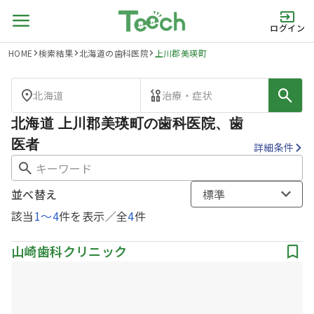
ログイン
HOME
検索結果
北海道の歯科医院
上川郡美瑛町
北海道
治療・症状
北海道 上川郡美瑛町の歯科医院、歯
医者
詳細条件
並べ替え
標準
該当
1
〜
4
件を表示／全
4
件
山崎歯科クリニック