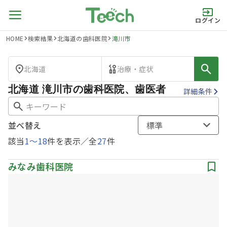
ログイン
HOME
検索結果
北海道の歯科医院
滝川市
北海道
治療・症状
北海道 滝川市の歯科医院、歯医者
詳細条件
並べ替え
標準
該当
1
〜
18
件を表示／全
27
件
みなみ歯科医院