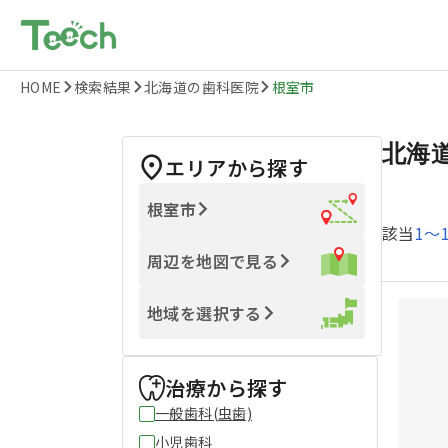
HOME
検索結果
北海道の歯科医院
根室市
北海
エリアから探す
根室市
該当
1
〜
周辺を地図で見る
地域を選択する
治療から探す
一般歯科(虫歯)
小児歯科