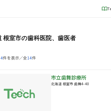
T
道 根室市の歯科医院、歯医者
14
件を表示／全
14
件
市立歯舞診療所
北海道 根室市 歯舞4-40