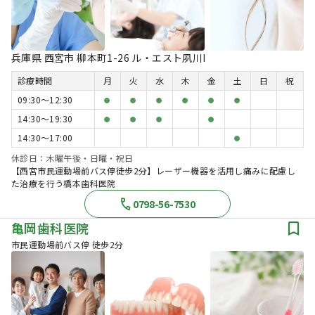
兵庫県 西宮市 柳本町1-26 ル・エスト夙川I
診療時間
月
火
水
木
金
土
日
祝
09:30〜12:30
●
●
●
●
●
●
14:30〜19:30
●
●
●
●
14:30〜17:00
●
休診日：木曜午後・日曜・祝日
【西宮市民運動場前バス停徒歩2分】レーザー機器を活用し痛みに配慮し
た治療を行う橋本歯科医院
0798-56-7530
亀岡歯科医院
市民運動場前バス停 徒歩2分