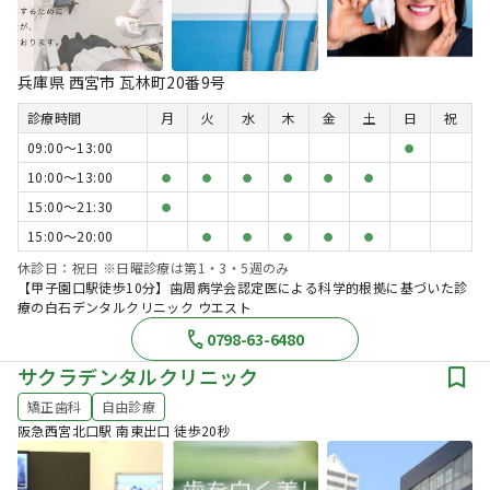
兵庫県 西宮市 瓦林町20番9号
診療時間
月
火
水
木
金
土
日
祝
09:00〜13:00
●
10:00〜13:00
●
●
●
●
●
●
15:00〜21:30
●
15:00〜20:00
●
●
●
●
●
休診日：祝日 ※日曜診療は第1・3・5週のみ
【甲子園口駅徒歩10分】歯周病学会認定医による科学的根拠に基づいた診
療の白石デンタルクリニック ウエスト
0798-63-6480
サクラデンタルクリニック
矯正歯科
自由診療
阪急西宮北口駅 南東出口 徒歩20秒