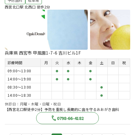
予防歯科
駐車場
西宮北口駅 北西口 徒歩2分
兵庫県 西宮市 甲風園1-7-6 吉川ビル1F
診療時間
月
火
水
木
金
土
日
祝
09:00〜13:00
●
●
●
14:00〜19:00
●
●
●
08:30〜13:00
●
14:00〜18:30
●
休診日：月曜・木曜・日曜・祝日
【西宮北口駅徒歩2分】予防を重視し長期的に歯を守るおおがき歯科
0798-66-4182