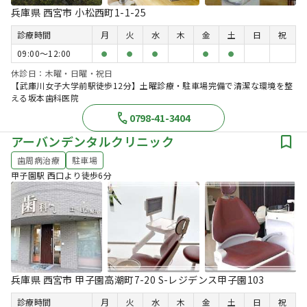
兵庫県 西宮市 小松西町1-1-25
診療時間
月
火
水
木
金
土
日
祝
09:00〜12:00
●
●
●
●
●
休診日：木曜・日曜・祝日
【武庫川女子大学前駅徒歩12分】土曜診療・駐車場完備で清潔な環境を整
える坂本歯科医院
0798-41-3404
アーバンデンタルクリニック
歯周病治療
駐車場
甲子園駅 西口より徒歩6分
兵庫県 西宮市 甲子園高潮町7-20 S-レジデンス甲子園103
診療時間
月
火
水
木
金
土
日
祝