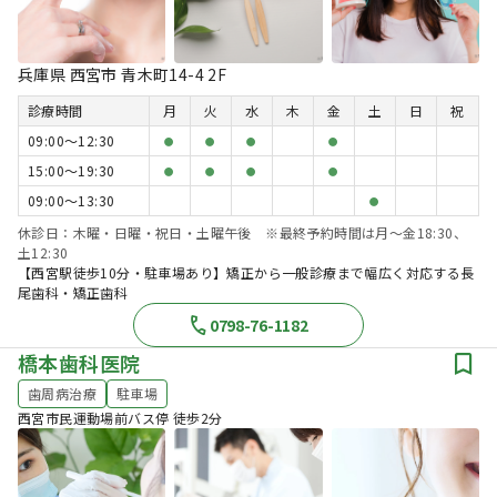
兵庫県 西宮市 青木町14-4 2F
診療時間
月
火
水
木
金
土
日
祝
09:00〜12:30
●
●
●
●
15:00〜19:30
●
●
●
●
09:00〜13:30
●
休診日：木曜・日曜・祝日・土曜午後 ※最終予約時間は月～金18:30、
土12:30
【西宮駅徒歩10分・駐車場あり】矯正から一般診療まで幅広く対応する長
尾歯科・矯正歯科
0798-76-1182
橋本歯科医院
歯周病治療
駐車場
西宮市民運動場前バス停 徒歩2分