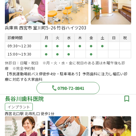
兵庫県 西宮市 室川町5-26 竹谷ハイツ203
診療時間
月
火
水
木
金
土
日
祝
09:30〜12:30
●
●
●
●
●
●
15:00〜19:30
●
●
●
●
休診日：日曜・祝日 ※月・火・水・金に祝日のある週は木曜午後も診
療 ※完全予約制
【市民運動場前バス停徒歩4分・駐車場あり】予防歯科に注力し幅広い診
療に対応する大家歯科
0798-72-8841
長谷川歯科医院
インプラント
西宮北口駅 北改札口 徒歩1分