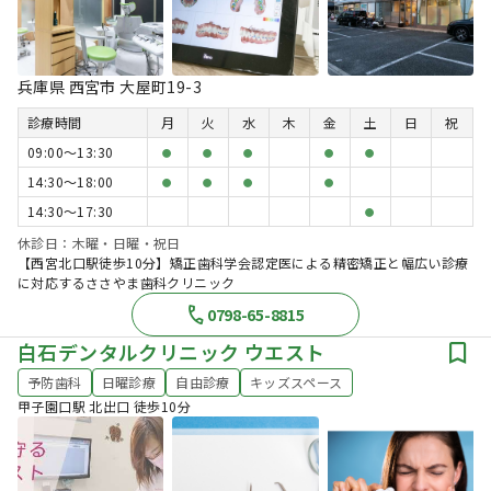
兵庫県 西宮市 大屋町19-3
診療時間
月
火
水
木
金
土
日
祝
09:00〜13:30
●
●
●
●
●
14:30〜18:00
●
●
●
●
14:30〜17:30
●
休診日：木曜・日曜・祝日
【西宮北口駅徒歩10分】矯正歯科学会認定医による精密矯正と幅広い診療
に対応するささやま歯科クリニック
0798-65-8815
白石デンタルクリニック ウエスト
予防歯科
日曜診療
自由診療
キッズスペース
甲子園口駅 北出口 徒歩10分