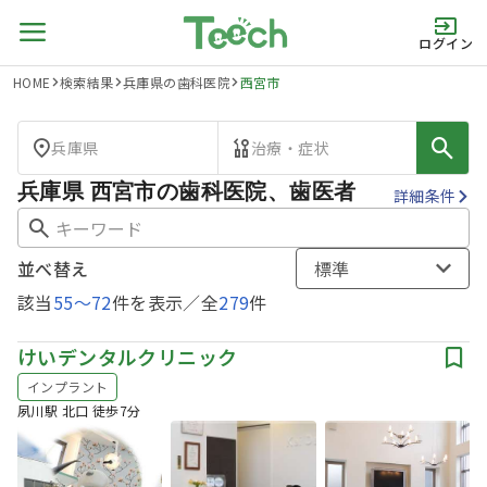
ログイン
HOME
検索結果
兵庫県の歯科医院
西宮市
兵庫県
治療・症状
兵庫県 西宮市の歯科医院、歯医者
詳細条件
並べ替え
標準
該当
55
〜
72
件を表示／全
279
件
けいデンタルクリニック
インプラント
夙川駅 北口 徒歩7分