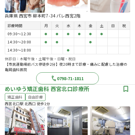
兵庫県 西宮市 柳本町7-34 パレ西宮2階
診療時間
月
火
水
木
金
土
日
祝
09:30〜12:30
●
●
●
●
●
●
14:30〜20:00
●
●
●
14:30〜18:00
●
休診日：木曜午後・土曜午後・日曜・祝日
【市民運動場前バス停徒歩2分】夜20時まで診療・痛みに配慮した治療の
亀岡歯科医院
0798-71-1811
めいゆう矯正歯科 西宮北口診療所
矯正歯科
自由診療
西宮北口駅 北西口 徒歩1分