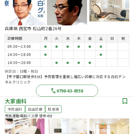
兵庫県 西宮市 松山町2番26号
診療時間
月
火
水
木
金
土
日
祝
09:30〜13:00
●
●
●
●
●
●
14:30〜18:00
●
●
14:30〜20:00
●
●
●
●
休診日：日曜・祝日
【甲子園口駅徒歩8分】予防管理を重視し幅広い診療に対応する白石デン
タルクリニック
0798-63-8558
大家歯科
予防歯科
自由診療
駐車場
市民運動場前バス停 徒歩4分