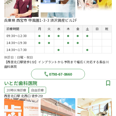
兵庫県 西宮市 甲風園1-3-3 須沢興産ビル2F
診療時間
月
火
水
木
金
土
日
祝
09:30〜12:30
●
●
●
●
●
●
14:30〜19:30
●
●
●
●
14:30〜17:30
●
●
休診日：日曜・祝日
【西宮北口駅徒歩1分】インプラントから予防まで幅広く対応する長谷川
歯科医院
0798-67-8660
いとだ歯科医院
20時以降診療
自由診療
西宮北口駅 北西口 徒歩2分