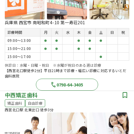
兵庫県 西宮市 南昭和町4-10 第一寿荘201
診療時間
月
火
水
木
金
土
日
祝
09:00〜13:00
●
●
●
●
●
15:00〜21:00
●
●
●
●
15:00〜17:00
●
休診日：水曜・日曜・祝日 ※水曜が祝日のある週は診療
【西宮北口駅徒歩2分】平日21時まで診療・幅広い診療に対応するいとだ
歯科医院
0798-64-3405
中西矯正歯科
矯正歯科
自由診療
西宮北口駅 北東出口 徒歩3分