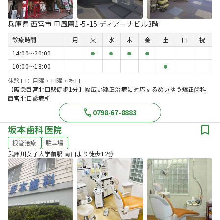
兵庫県 西宮市 甲風園1-5-15 ディアーナビル3階
診療時間
月
火
水
木
金
土
日
祝
14:00〜20:00
●
●
●
●
10:00〜18:00
●
休診日：月曜・日曜・祝日
【阪急西宮北口駅徒歩1分】幅広い矯正治療に対応するめいゆう矯正歯科
西宮北口診療所
0798-67-8883
坂本歯科医院
根管治療
駐車場
武庫川女子大学前駅 南口より徒歩12分