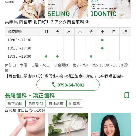
兵庫県 西宮市 北口町1-2 アクタ西宮東館3F
診療時間
月
火
水
木
金
土
日
祝
10:00〜11:30
●
13:15〜17:30
●
13:30〜19:30
●
●
●
休診日：木曜・日曜・祝日 ※金曜は、第2・第4・第5 13:30～19:30 診
療
【西宮北口駅徒歩3分】専門性の高い矯正治療に対応する中西矯正歯科
0798-64-7801
長尾歯科・矯正歯科
矯正歯科
急患受付
自由診療
駐車場
西宮駅 北出口 徒歩10分