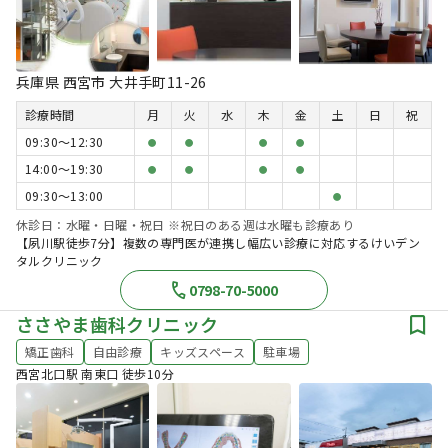
兵庫県 西宮市 大井手町11-26
診療時間
月
火
水
木
金
土
日
祝
09:30〜12:30
●
●
●
●
14:00〜19:30
●
●
●
●
09:30〜13:00
●
休診日：水曜・日曜・祝日 ※祝日のある週は水曜も診療あり
【夙川駅徒歩7分】複数の専門医が連携し幅広い診療に対応するけいデン
タルクリニック
0798-70-5000
ささやま歯科クリニック
矯正歯科
自由診療
キッズスペース
駐車場
西宮北口駅 南東口 徒歩10分