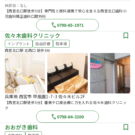
休診日：なし
【西宮北口駅徒歩3分】専門性と医科連携で安心を支える西宮北口歯科小
児歯科矯正歯科口腔外科
0798-65-1971
佐々木歯科クリニック
インプラント
自由診療
駐車場
西宮北口駅 北西口 徒歩3分
兵庫県 西宮市 甲風園1-7-3 佐々木ビル2F
【西宮北口駅徒歩3分】審美や口臭治療に力を入れる佐々木歯科クリニッ
ク
0798-64-3200
おおがき歯科