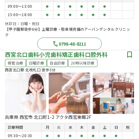
09:00〜13:00
●
●
●
●
●
●
15:00〜18:00
●
●
●
●
●
●
休診日：日曜・祝日
【甲子園駅徒歩6分】土曜診療・駐車場完備のアーバンデンタルクリニッ
ク
0798-48-8211
西宮北口歯科小児歯科矯正歯科口腔外科
根管治療
日曜診療
自由診療
20時以降診療
西宮北口駅 北改札口 徒歩3分
兵庫県 西宮市 北口町1-2 アクタ西宮東館2F
診療時間
月
火
水
木
金
土
日
祝
09:30〜20:30
●
●
●
●
●
●
●