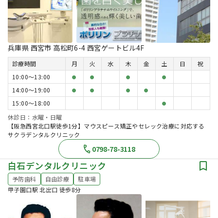
兵庫県 西宮市 高松町6-4 西宮ゲートビル4F
診療時間
月
火
水
木
金
土
日
祝
10:00〜13:00
●
●
●
●
14:00〜19:00
●
●
●
●
15:00〜18:00
●
休診日：水曜・日曜
【阪急西宮北口駅徒歩1分】マウスピース矯正やセレック治療に対応する
サクラデンタルクリニック
0798-78-3118
白石デンタルクリニック
予防歯科
自由診療
駐車場
甲子園口駅 北出口 徒歩8分