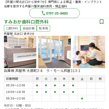
【芦屋川駅北出口から徒歩7分】専門医による矯正・審美・インプラント
治療を提供する芦屋川聖栄歯科医院・矯正歯科
0797-35-6480
すみおか歯科口腔外科
口腔外科
自由診療
駐車場
芦屋駅 北出口 徒歩2分
兵庫県 芦屋市 大原町2-6 ラ・モール芦屋113-1
診療時間
月
火
水
木
金
土
日
祝
09:30〜13:00
●
●
●
●
●
14:00〜18:30
●
●
●
●
●
09:30〜15:00
●
休診日：日曜・祝日