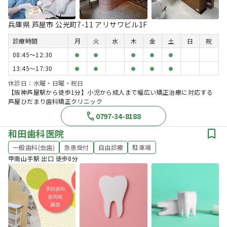
兵庫県 芦屋市 公光町7-11 アリサワビル1F
診療時間
月
火
水
木
金
土
日
祝
08:45〜12:30
●
●
●
●
●
13:45〜17:30
●
●
●
●
●
休診日：水曜・日曜・祝日
【阪神芦屋駅から徒歩1分】小児から成人まで幅広い矯正治療に対応する
芦屋ひだまり歯科矯正クリニック
0797-34-8188
和田歯科医院
一般歯科(虫歯)
急患受付
自由診療
駐車場
甲南山手駅 出口 徒歩8分