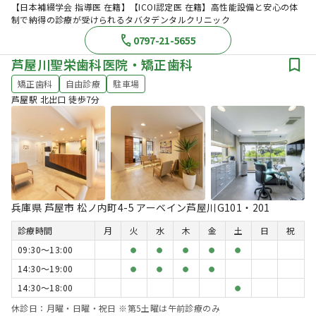
【日本補綴学会 指導医 在籍】【ICOI認定医 在籍】高性能設備と安心の体
制で納得の診療が受けられるタバタデンタルクリニック
0797-21-5655
芦屋川聖栄歯科医院・矯正歯科
矯正歯科
自由診療
駐車場
芦屋駅 北出口 徒歩7分
兵庫県 芦屋市 松ノ内町4-5 アーベイン芦屋川G101・201
診療時間
月
火
水
木
金
土
日
祝
09:30〜13:00
●
●
●
●
●
14:30〜19:00
●
●
●
●
14:30〜18:00
●
休診日：月曜・日曜・祝日 ※第5土曜は午前診療のみ