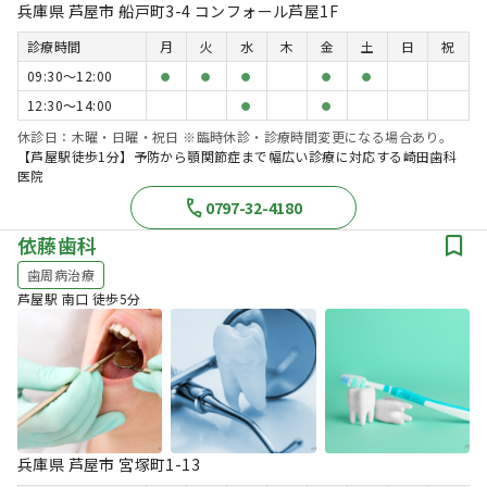
兵庫県 芦屋市 船戸町3-4 コンフォール芦屋1F
診療時間
月
火
水
木
金
土
日
祝
09:30〜12:00
●
●
●
●
●
12:30〜14:00
●
●
休診日：木曜・日曜・祝日 ※臨時休診・診療時間変更になる場合あり。
【芦屋駅徒歩1分】予防から顎関節症まで幅広い診療に対応する崎田歯科
医院
0797-32-4180
依藤歯科
歯周病治療
芦屋駅 南口 徒歩5分
兵庫県 芦屋市 宮塚町1-13