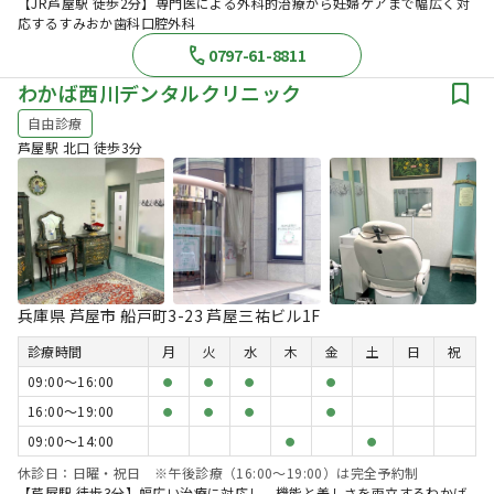
【JR芦屋駅 徒歩2分】専門医による外科的治療から妊婦ケアまで幅広く対
応するすみおか歯科口腔外科
0797-61-8811
わかば西川デンタルクリニック
自由診療
芦屋駅 北口 徒歩3分
兵庫県 芦屋市 船戸町3-23 芦屋三祐ビル1F
診療時間
月
火
水
木
金
土
日
祝
09:00〜16:00
●
●
●
●
16:00〜19:00
●
●
●
●
09:00〜14:00
●
●
休診日：日曜・祝日 ※午後診療（16:00〜19:00）は完全予約制
【芦屋駅 徒歩3分】幅広い治療に対応し、機能と美しさを両立するわかば