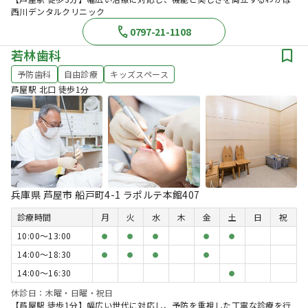
西川デンタルクリニック
0797-21-1108
若林歯科
予防歯科
自由診療
キッズスペース
芦屋駅 北口 徒歩1分
兵庫県 芦屋市 船戸町4-1 ラポルテ本館407
診療時間
月
火
水
木
金
土
日
祝
10:00〜13:00
●
●
●
●
●
14:00〜18:30
●
●
●
●
14:00〜16:30
●
休診日：木曜・日曜・祝日
【芦屋駅 徒歩1分】幅広い世代に対応し、予防を重視した丁寧な診療を行