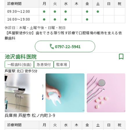
診療時間
月
火
水
木
金
土
日
祝
09:30〜12:00
●
●
●
●
●
16:00〜19:00
●
●
●
●
休診日：木曜・土曜午後・日曜・祝日
【芦屋駅徒歩5分】歯をできる限り残す診療で口腔環境の維持を支える依
藤歯科
0797-22-5941
池沢歯科医院
一般歯科(虫歯)
急患受付
駐車場
芦屋駅 北口 徒歩5分
兵庫県 芦屋市 松ノ内町3-9
診療時間
月
火
水
木
金
土
日
祝