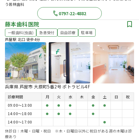
う若林歯科
0797-22-4882
藤本歯科医院
一般歯科(虫歯)
急患受付
自由診療
駐車場
芦屋駅 北口 徒歩4分
兵庫県 芦屋市 大原町5番2号 ポトラビル4F
診療時間
月
火
水
木
金
土
日
祝
09:00〜13:00
●
●
●
●
●
14:00〜18:00
●
●
●
●
14:00〜17:00
●
休診日：木曜・日曜・祝日 ※木・日曜日以外に祝日がある週の木曜は診
療あり