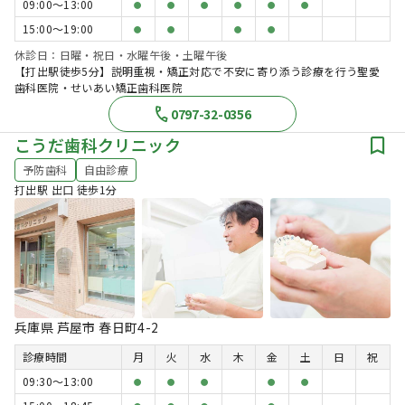
09:00〜13:00
●
●
●
●
●
●
15:00〜19:00
●
●
●
●
休診日：日曜・祝日・水曜午後・土曜午後
【打出駅徒歩5分】説明重視・矯正対応で不安に寄り添う診療を行う聖愛
歯科医院・せいあい矯正歯科医院
0797-32-0356
こうだ歯科クリニック
予防歯科
自由診療
打出駅 出口 徒歩1分
兵庫県 芦屋市 春日町4-2
診療時間
月
火
水
木
金
土
日
祝
09:30〜13:00
●
●
●
●
●