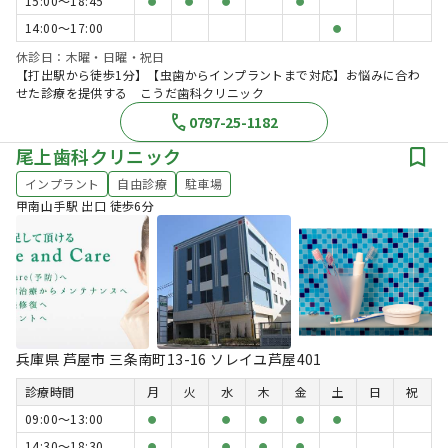
15:00〜18:45
●
●
●
●
14:00〜17:00
●
休診日：木曜・日曜・祝日
【打出駅から徒歩1分】【虫歯からインプラントまで対応】お悩みに合わ
せた診療を提供する こうだ歯科クリニック
0797-25-1182
尾上歯科クリニック
インプラント
自由診療
駐車場
甲南山手駅 出口 徒歩6分
兵庫県 芦屋市 三条南町13-16 ソレイユ芦屋401
診療時間
月
火
水
木
金
土
日
祝
09:00〜13:00
●
●
●
●
●
14:30〜18:30
●
●
●
●