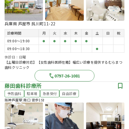
兵庫県 芦屋市 呉川町11-22
診療時間
月
火
水
木
金
土
日
祝
09:00〜19:00
●
●
●
●
●
09:00〜18:30
●
休診日：日曜
【土曜日診療対応】【女性歯科医師在籍】幅広い診療を提供するむらまつ
歯科クリニック
0797-26-1081
藤田歯科診療所
予防歯科
駐車場
急患受付
自由診療
阪神芦屋駅 南口 徒歩1分