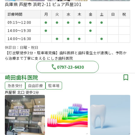
兵庫県 芦屋市 浜町2-11 ピュア芦屋101
診療時間
月
火
水
木
金
土
日
祝
09:15〜12:00
●
●
●
●
●
●
14:00〜19:30
●
●
14:00〜16:30
●
●
●
●
休診日：日曜・祝日
【打出駅徒歩3分・駐車場完備】歯科医師と歯科衛生士が連携し、予防か
ら治療まで丁寧に支える にしき歯科医院
0797-23-6430
崎田歯科医院
急患受付
自由診療
駐車場
芦屋駅 北口 徒歩1分