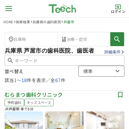
ログイン
HOME
検索結果
兵庫県の歯科医院
芦屋市
兵庫県
治療・症状
兵庫県 芦屋市の歯科医院、歯医者
詳細条件
並べ替え
標準
該当
1
〜
18
件を表示／全
67
件
むらまつ歯科クリニック
予防歯科
キッズスペース
JR芦屋駅 車で6分