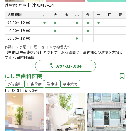
兵庫県 芦屋市 津知町3-14
診療時間
月
火
水
木
金
土
日
祝
09:00〜12:00
●
●
●
●
●
16:00〜19:00
●
●
16:00〜18:00
●
休診日：水曜・日曜・祝日 ※予約優先制
【甲南山手駅徒歩8分】アットホームな空間で、患者様との対話を大切に
する 和田歯科医院
0797-31-0384
にしき歯科医院
予防歯科
自由診療
駐車場
急患受付
打出駅 出口 徒歩3分