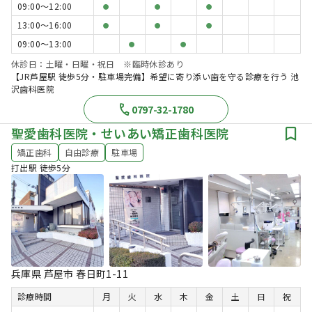
09:00〜12:00
●
●
●
13:00〜16:00
●
●
●
09:00〜13:00
●
●
休診日：土曜・日曜・祝日 ※臨時休診あり
【JR芦屋駅 徒歩5分・駐車場完備】希望に寄り添い歯を守る診療を行う 池
沢歯科医院
0797-32-1780
聖愛歯科医院・せいあい矯正歯科医院
矯正歯科
自由診療
駐車場
打出駅 徒歩5分
兵庫県 芦屋市 春日町1-11
診療時間
月
火
水
木
金
土
日
祝