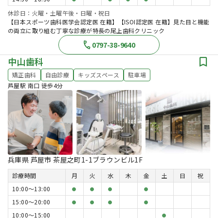
休診日：火曜・土曜午後・日曜・祝日
【日本スポーツ歯科医学会認定医 在籍】【ISOI認定医 在籍】見た目と機能
の両立に取り組む丁寧な診療が特長の尾上歯科クリニック
0797-38-9640
中山歯科
矯正歯科
自由診療
キッズスペース
駐車場
芦屋駅 南口 徒歩4分
兵庫県 芦屋市 茶屋之町1-1ブラウンビル1F
診療時間
月
火
水
木
金
土
日
祝
10:00〜13:00
●
●
●
●
15:00〜20:00
●
●
●
●
10:00〜15:00
●