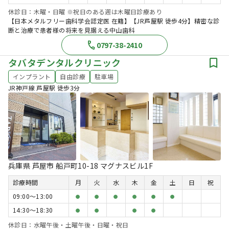
休診日：木曜・日曜 ※祝日のある週は木曜日診療あり
【日本メタルフリー歯科学会認定医 在籍】【JR芦屋駅 徒歩4分】精密な診
断と治療で患者様の将来を見据える中山歯科
0797-38-2410
タバタデンタルクリニック
インプラント
自由診療
駐車場
JR神戸線 芦屋駅 徒歩3分
兵庫県 芦屋市 船戸町10-18 マグナスビル1F
診療時間
月
火
水
木
金
土
日
祝
09:00〜13:00
●
●
●
●
●
●
14:30〜18:30
●
●
●
●
休診日：水曜午後・土曜午後・日曜・祝日