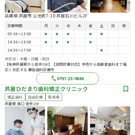
兵庫県 芦屋市 公光町7-10 芦屋石川ビル2F
診療時間
月
火
水
木
金
土
日
祝
09:30〜13:00
●
●
●
●
●
14:30〜19:00
●
●
●
●
14:30〜17:00
●
休診日：木曜・日曜・祝日
【阪神芦屋駅から徒歩1分】【訪問診療対応】予防から高齢者歯科まで幅
広く対応する 藤田歯科診療所
0797-25-0646
芦屋ひだまり歯科矯正クリニック
矯正歯科
自由診療
駐車場
芦屋駅 南口 徒歩1分