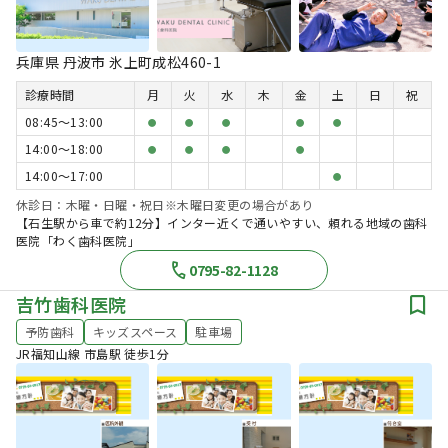
兵庫県 丹波市 氷上町成松460-1
診療時間
月
火
水
木
金
土
日
祝
08:45〜13:00
●
●
●
●
●
14:00〜18:00
●
●
●
●
14:00〜17:00
●
休診日：木曜・日曜・祝日※木曜日変更の場合があり
【石生駅から車で約12分】インター近くで通いやすい、頼れる地域の歯科
医院「わく歯科医院」
0795-82-1128
吉竹歯科医院
予防歯科
キッズスペース
駐車場
JR福知山線 市島駅 徒歩1分