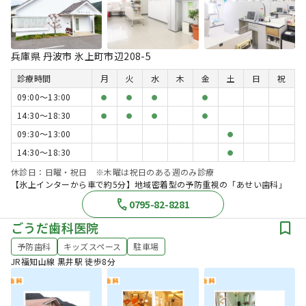
兵庫県 丹波市 氷上町市辺208-5
診療時間
月
火
水
木
金
土
日
祝
09:00〜13:00
●
●
●
●
14:30〜18:30
●
●
●
●
09:30〜13:00
●
14:30〜18:30
●
休診日：日曜・祝日 ※木曜は祝日のある週のみ診療
【氷上インターから車で約5分】地域密着型の予防重視の「あせい歯科」
0795-82-8281
ごうだ歯科医院
予防歯科
キッズスペース
駐車場
JR福知山線 黒井駅 徒歩8分