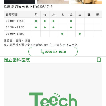
兵庫県 丹波市 氷上町成松517-3
診療時間
月
火
水
木
金
土
日
祝
09:00〜12:30
●
●
●
●
14:30〜18:30
●
●
●
●
09:00〜14:00
●
●
休診日：日曜・祝日
高い専門性と通いやすさが魅力の「田中歯科クリニック」
0795-82-1510
足立歯科医院