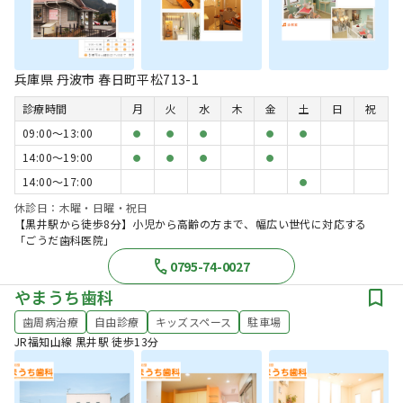
兵庫県 丹波市 春日町平松713-1
診療時間
月
火
水
木
金
土
日
祝
09:00〜13:00
●
●
●
●
●
14:00〜19:00
●
●
●
●
14:00〜17:00
●
休診日：木曜・日曜・祝日
【黒井駅から徒歩8分】小児から高齢の方まで、幅広い世代に対応する
「ごうだ歯科医院」
0795-74-0027
やまうち歯科
歯周病治療
自由診療
キッズスペース
駐車場
JR福知山線 黒井駅 徒歩13分