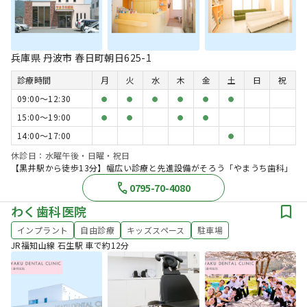
兵庫県 丹波市 春日町朝日625-1
診療時間
月
火
水
木
金
土
日
祝
09:00〜12:30
●
●
●
●
●
●
15:00〜19:00
●
●
●
●
14:00〜17:00
●
休診日：水曜午後・日曜・祝日
【黒井駅から徒歩13分】幅広い診療と先進設備がそろう「やまうち歯科」
0795-70-4080
わく歯科医院
インプラント
自由診療
キッズスペース
駐車場
JR福知山線 石生駅 車で約12分