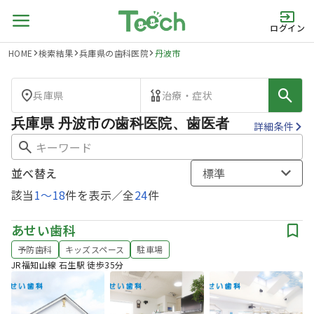
ログイン
HOME
検索結果
兵庫県の歯科医院
丹波市
兵庫県
治療・症状
兵庫県 丹波市の歯科医院、歯医者
詳細条件
並べ替え
標準
該当
1
〜
18
件を表示／全
24
件
あせい歯科
予防歯科
キッズスペース
駐車場
JR福知山線 石生駅 徒歩35分