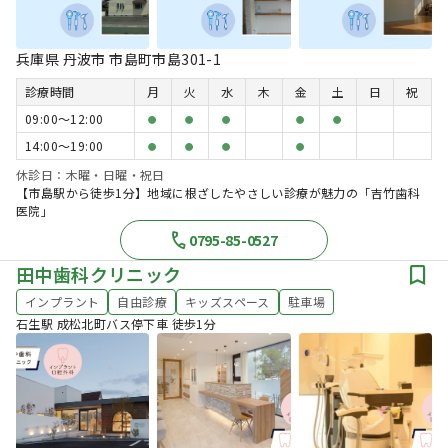
兵庫県 丹波市 市島町市島301-1
診療時間
月
火
水
木
金
土
日
祝
09:00〜12:00
●
●
●
●
●
14:00〜19:00
●
●
●
●
休診日：木曜・日曜・祝日
【市島駅から徒歩1分】地域に根ざしたやさしい診療が魅力の「吉竹歯科
医院」
0795-85-0527
田中歯科クリニック
インプラント
自由診療
キッズスペース
駐車場
石生駅 成松北町バス停下車 徒歩1分