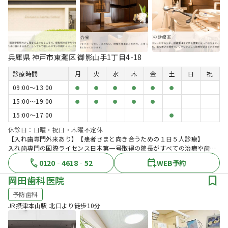
兵庫県 神戸市東灘区 御影山手1丁目4-18
診療時間
月
火
水
木
金
土
日
祝
09:00〜13:00
●
●
●
●
●
●
15:00〜19:00
●
●
●
●
●
15:00〜17:00
●
休診日：日曜・祝日・木曜不定休
【入れ歯専門外来あり】【患者さまと向き合うための１日５人診療】
入れ歯専門の国際ライセンス日本第一号取得の院長がすべての治療や歯の
クリーニングまで一貫して担当し、細やかな部分まで治療を提供致します
0120‐4618‐52
WEB予約
岡田歯科医院
予防歯科
JR摂津本山駅 北口より徒歩10分