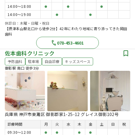
14:00〜18:00
●
●
●
14:00〜19:00
●
●
休診日：木曜・日曜・祝日
【摂津本山駅北口から徒歩2分】42年にわたり地域に寄り添ってきた岡田
歯科
078-453-4601
佐本歯科クリニック
予防歯科
駐車場
自由診療
キッズスペース
御影駅 南口 徒歩3分
兵庫県 神戸市東灘区 御影郡家1-25-12 グレイス御影102号
診療時間
月
火
水
木
金
土
日
祝
09:30〜12:00
●
●
●
●