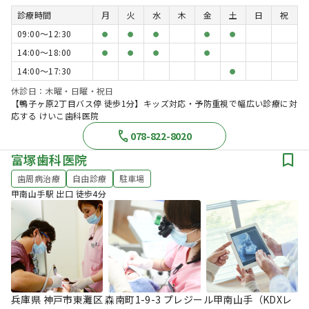
診療時間
月
火
水
木
金
土
日
祝
09:00〜12:30
●
●
●
●
●
14:00〜18:00
●
●
●
●
14:00〜17:30
●
休診日：木曜・日曜・祝日
【鴨子ヶ原2丁目バス停 徒歩1分】キッズ対応・予防重視で幅広い診療に対
応する けいこ歯科医院
078-822-8020
富塚歯科医院
歯周病治療
自由診療
駐車場
甲南山手駅 出口 徒歩4分
兵庫県 神戸市東灘区 森南町1-9-3 プレジール甲南山手（KDXレ