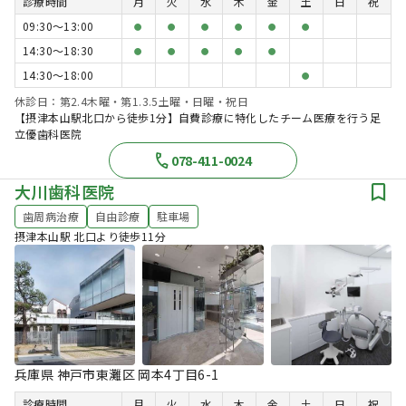
診療時間
月
火
水
木
金
土
日
祝
09:30〜13:00
●
●
●
●
●
●
14:30〜18:30
●
●
●
●
●
14:30〜18:00
●
休診日：第2.4木曜・第1.3.5土曜・日曜・祝日
【摂津本山駅北口から徒歩1分】自費診療に特化したチーム医療を行う足
立優歯科医院
078-411-0024
大川歯科医院
歯周病治療
自由診療
駐車場
摂津本山駅 北口より徒歩11分
兵庫県 神戸市東灘区 岡本4丁目6-1
診療時間
月
火
水
木
金
土
日
祝