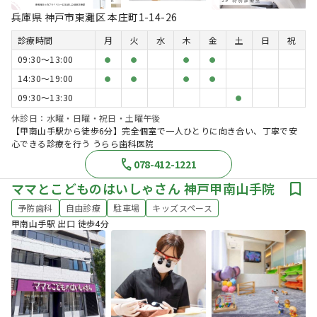
兵庫県 神戸市東灘区 本庄町1-14-26
診療時間
月
火
水
木
金
土
日
祝
09:30〜13:00
●
●
●
●
14:30〜19:00
●
●
●
●
09:30〜13:30
●
休診日：水曜・日曜・祝日・土曜午後
【甲南山手駅から徒歩6分】完全個室で一人ひとりに向き合い、丁寧で安
心できる診療を行う うらら歯科医院
078-412-1221
ママとこどものはいしゃさん 神戸甲南山手院
予防歯科
自由診療
駐車場
キッズスペース
甲南山手駅 出口 徒歩4分