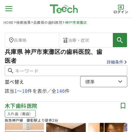
ログイン
HOME
検索結果
兵庫県の歯科医院
神戸市東灘区
兵庫県
治療・症状
兵庫県 神戸市東灘区の歯科医院、歯
医者
詳細条件
並べ替え
標準
該当
1
〜
18
件を表示／全
146
件
木下歯科医院
入れ歯（義歯）
阪急神戸線 御影駅より徒歩2分