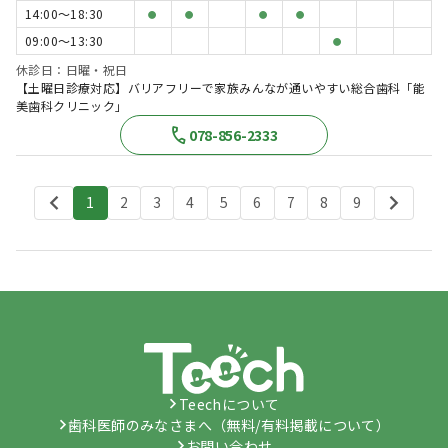
14:00〜18:30
●
●
●
●
09:00〜13:30
●
休診日：日曜・祝日
【土曜日診療対応】バリアフリーで家族みんなが通いやすい総合歯科「能
美歯科クリニック」
078-856-2333
1
2
3
4
5
6
7
8
9
Teechについて
歯科医師のみなさまへ（無料/有料掲載について）
お問い合わせ