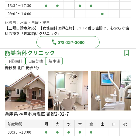
13:30〜17:30
●
●
●
●
09:00〜14:00
●
休診日：水曜・日曜・祝日
【土曜日診療対応】【女性歯科医師在籍】アロマ香る空間で、心安らぐ歯
科治療を「佐本歯科クリニック」
078-857-3080
能美歯科クリニック
予防歯科
自由診療
駐車場
御影駅 北口 徒歩6分
兵庫県 神戸市東灘区 御影2-32-7
診療時間
月
火
水
木
金
土
日
祝
09:30〜13:00
●
●
●
●
●