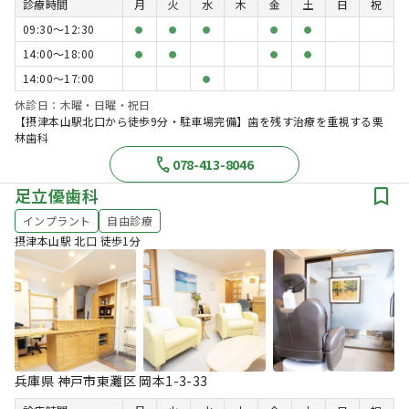
診療時間
月
火
水
木
金
土
日
祝
09:30〜12:30
●
●
●
●
●
14:00〜18:00
●
●
●
●
14:00〜17:00
●
休診日：木曜・日曜・祝日
【摂津本山駅北口から徒歩9分・駐車場完備】歯を残す治療を重視する栗
林歯科
078-413-8046
足立優歯科
インプラント
自由診療
摂津本山駅 北口 徒歩1分
兵庫県 神戸市東灘区 岡本1-3-33