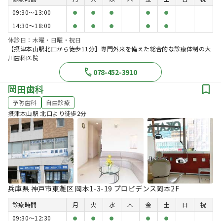
09:30〜13:00
●
●
●
●
●
14:30〜18:00
●
●
●
●
●
休診日：木曜・日曜・祝日
【摂津本山駅北口から徒歩11分】専門外来を備えた総合的な診療体制の大
川歯科医院
078-452-3910
岡田歯科
予防歯科
自由診療
摂津本山駅 北口より徒歩2分
兵庫県 神戸市東灘区 岡本1-3-19 プロビデンス岡本2F
診療時間
月
火
水
木
金
土
日
祝
09:30〜12:30
●
●
●
●
●