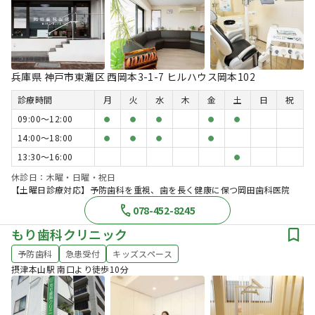
兵庫県 神戸市東灘区 西岡本3-1-7 ヒルハウス岡本102
診療時間
月
火
水
木
金
土
日
祝
09:00〜12:00
●
●
●
●
●
14:00〜18:00
●
●
●
●
13:30〜16:00
●
休診日：木曜・日曜・祝日
【土曜日診療対応】予防歯科を重視、歯を長く健康に保つ岡田歯科医院
078-452-8245
もり歯科クリニック
予防歯科
急患受付
キッズスペース
摂津本山駅 南口より徒歩10分