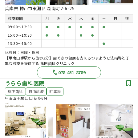
兵庫県 神戸市東灘区 森南町2-6-25
診療時間
月
火
水
木
金
土
日
祝
09:00〜12:30
●
●
●
●
●
●
15:00〜19:30
●
●
●
●
13:30〜15:00
●
休診日：日曜・祝日
【甲南山手駅から徒歩2分】歯ぐきの健康を支えるつまようじ法指導と丁
寧な診療を提供する 亀田歯科クリニック
078-451-8789
うらら歯科医院
矯正歯科
自由診療
駐車場
甲南山手駅 出口 徒歩6分