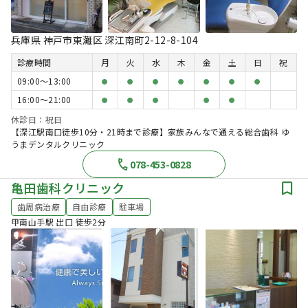
兵庫県 神戸市東灘区 深江南町2-12-8-104
診療時間
月
火
水
木
金
土
日
祝
09:00〜13:00
●
●
●
●
●
●
●
16:00〜21:00
●
●
●
●
●
休診日：祝日
【深江駅南口徒歩10分・21時まで診療】家族みんなで通える総合歯科 ゆ
うまデンタルクリニック
078-453-0828
亀田歯科クリニック
歯周病治療
自由診療
駐車場
甲南山手駅 出口 徒歩2分