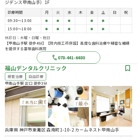
ジデンス甲南山手）1F
診療時間
月
火
水
木
金
土
日
祝
09:30〜13:00
●
●
●
●
●
15:00〜18:00
●
●
●
●
●
休診日：木曜・日曜・祝日
【甲南山手駅 徒歩4分】【院内技工所併設】高度な歯科治療や精密な補綴
を提供する富塚歯科医院
078-441-6480
福山デンタルクリニック
根管治療
自由診療
甲南山手駅 出口 徒歩3分
兵庫県 神戸市東灘区 森南町1-10-2 カームネスト甲南山手