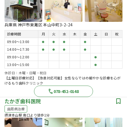
兵庫県 神戸市東灘区 本山中町3-2-24
診療時間
月
火
水
木
金
土
日
祝
09:00〜13:00
●
●
●
●
14:00〜17:30
●
●
●
●
09:00〜12:00
●
13:00〜15:00
●
休診日：木曜・日曜・祝日
【土曜日診療対応】【急患対応可能】女性ならではの細やかな診療を心が
けるもり歯科クリニック
078-452-0148
たかぎ歯科医院
歯周病治療
摂津本山駅 南口より徒歩1分