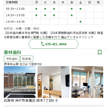
診療時間
月
火
水
木
金
土
日
祝
09:30〜13:00
●
●
●
●
●
14:30〜19:00
●
●
●
●
14:30〜16:30
●
休診日：木曜・日曜・祝日
【日本歯内療法学会専門医 在籍】【日本顕微鏡歯科学会認定医 在籍】精密
な根管治療と審美性に配慮した診療を行う 福山デンタルクリニック
078-431-4444
栗林歯科
予防歯科
駐車場
摂津本山駅 北口より徒歩9分
兵庫県 神戸市東灘区 岡本7丁目6-9