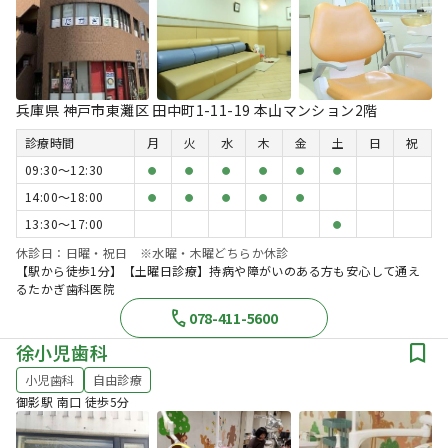
兵庫県 神戸市東灘区 田中町1-11-19 本山マンション2階
診療時間
月
火
水
木
金
土
日
祝
09:30〜12:30
●
●
●
●
●
●
14:00〜18:00
●
●
●
●
●
13:30〜17:00
●
休診日：日曜・祝日 ※水曜・木曜どちらか休診
【駅から徒歩1分】【土曜日診療】持病や障がいのある方も安心して通え
るたかぎ歯科医院
078-411-5600
徐小児歯科
小児歯科
自由診療
御影駅 南口 徒歩5分