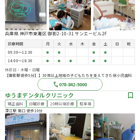
兵庫県 神戸市東灘区 御影2-10-31 サンエービル2F
診療時間
月
火
水
木
金
土
日
祝
09:30〜12:30
●
●
●
●
14:00〜18:30
●
●
●
●
●
休診日：木曜・日曜
【御影駅徒歩5分】】30年以上地域の子どもたちを支えてきた徐小児歯科
078-842-5000
ゆうまデンタルクリニック
矯正歯科
日曜診療
20時以降診療
駐車場
深江駅 南口 徒歩10分