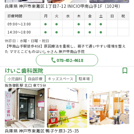
兵庫県 神戸市東灘区 1丁目7-12 INICIO甲南山手1F（102号）
診療時間
月
火
水
木
金
土
日
祝
09:00〜13:00
●
●
●
●
●
14:30〜18:00
●
●
●
●
●
休診日：水曜・日曜・祝日
【甲南山手駅徒歩4分】原因療法を重視し、親子で通いやすい環境を整え
た ママとこどものはいしゃさん 神戸甲南山手院
078-452-4618
けいこ歯科医院
小児歯科
自由診療
キッズスペース
駐車場
阪急御影駅 北口 車で5分
兵庫県 神戸市東灘区 鴨子ケ原3-25-35