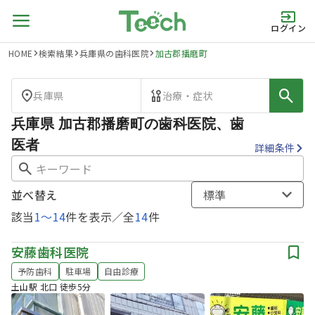
ログイン
HOME
検索結果
兵庫県の歯科医院
加古郡播磨町
兵庫県
治療・症状
兵庫県 加古郡播磨町の歯科医院、歯
医者
詳細条件
並べ替え
標準
該当
1
〜
14
件を表示／全
14
件
安藤歯科医院
予防歯科
駐車場
自由診療
土山駅 北口 徒歩5分