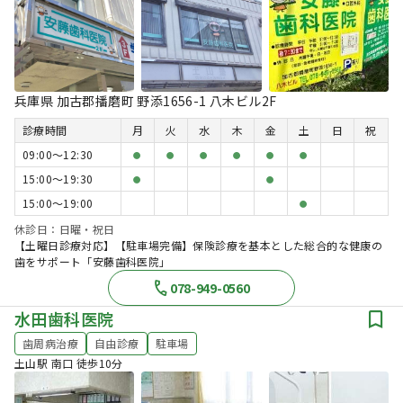
兵庫県 加古郡播磨町 野添1656-1 八木ビル2F
診療時間
月
火
水
木
金
土
日
祝
09:00〜12:30
●
●
●
●
●
●
15:00〜19:30
●
●
15:00〜19:00
●
休診日：日曜・祝日
【土曜日診療対応】【駐車場完備】保険診療を基本とした総合的な健康の
歯をサポート「安藤歯科医院」
078-949-0560
水田歯科医院
歯周病治療
自由診療
駐車場
土山駅 南口 徒歩10分