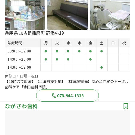
兵庫県 加古郡播磨町 野添4-19
診療時間
月
火
水
木
金
土
日
祝
09:00〜12:00
●
●
●
●
●
●
14:00〜20:00
●
●
●
●
14:00〜17:00
●
休診日：日曜・祝日
【20時まで診療】【土曜診療対応】【駐車場完備】安心と充実のトータル
歯科ケア「水田歯科医院」
078-944-1333
ながさわ歯科