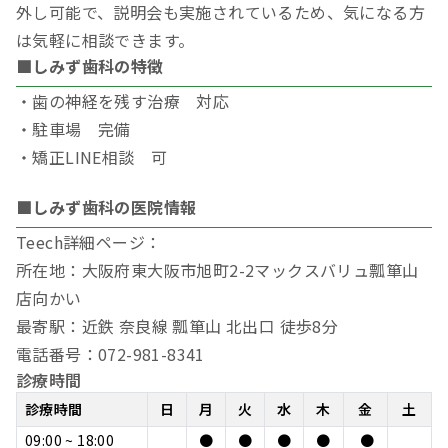
外し可能で、説明会も実施されているため、気になる方
は気軽に相談できます。
■しみず歯科の特徴
・歯の神経を残す治療 対応
・駐車場 完備
・矯正LINE相談 可
■しみず歯科の医院情報
Teech詳細ページ：
所在地：大阪府東大阪市旭町2-2マックスバリュ瓢箪山
店向かい
最寄駅：近鉄 奈良線 瓢箪山 北出口 徒歩8分
電話番号：072-981-8341
診療時間
診療時間
日
月
火
水
木
金
土
09:00 ~ 18:00
●
●
●
●
●