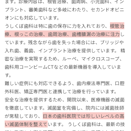
ます。診療内容は、根管治療、歯周病、小児歯科、イン
プラント、審美歯科など多岐にわたり、セカンドオピニ
オンにも対応しています。
うしくぼ歯科は特に歯の保存に力を入れており、
根管治
療、根っこの治療、歯周治療、歯槽膿漏の治療に注力
し
ています。残念ながら歯を失った場合には、ブリッジや
入れ歯、義歯、インプラント治療を提供しています。 精
密な治療を実現するため、ルーペ、マイクロスコープ、
歯科用コーンビームCTなどの最新機器を導入していま
す。
難しい症例にも対応できるよう、歯内療法専門医、口腔
外科医、矯正専門医と連携して治療を行っています。
安全な治療を提供するため、開院以来、医療機器の滅菌
を徹底しています。滅菌室を完備し、院内には滅菌技師
が常駐しており、
日本の歯科医院では珍しいレベルの高
い滅菌体制を整えて
います。 うしくぼ歯科は、最新の技