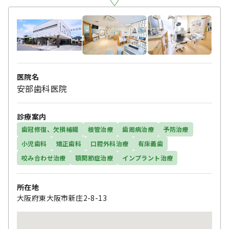
医院名
安部歯科医院
診療案内
歯冠修復、欠損補綴
根管治療
歯周病治療
予防治療
小児歯科
矯正歯科
口腔外科治療
有床義歯
咬み合わせ治療
顎関節症治療
インプラント治療
所在地
大阪府東大阪市新庄2-8-13