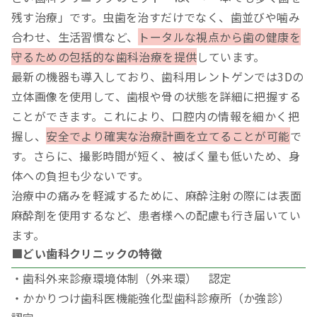
残す治療」です。虫歯を治すだけでなく、歯並びや噛み
合わせ、生活習慣など、
トータルな視点から歯の健康を
守るための包括的な歯科治療を提供
しています。
最新の機器も導入しており、歯科用レントゲンでは3Dの
立体画像を使用して、歯根や骨の状態を詳細に把握する
ことができます。これにより、口腔内の情報を細かく把
握し、
安全でより確実な治療計画を立てることが可能
で
す。さらに、撮影時間が短く、被ばく量も低いため、身
体への負担も少ないです。
治療中の痛みを軽減するために、麻酔注射の際には表面
麻酔剤を使用するなど、患者様への配慮も行き届いてい
ます。
■どい歯科クリニックの特徴
・歯科外来診療環境体制（外来環） 認定
・かかりつけ歯科医機能強化型歯科診療所（か強診）