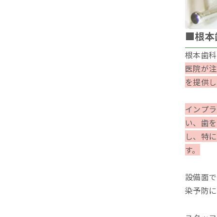
■根本
根本歯科
医院が注
を提供し
インプラ
い、歯を
し、特に
す。
設備面で
染予防に