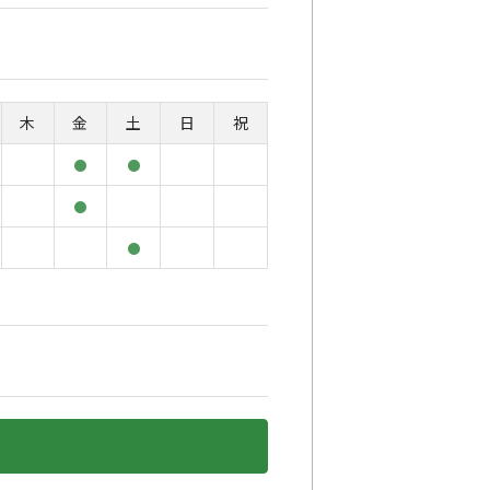
木
金
土
日
祝
●
●
●
●