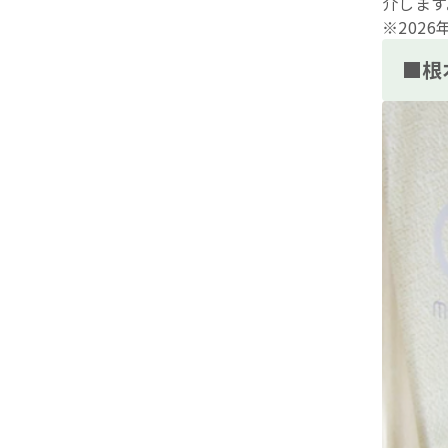
介します
※202
■根