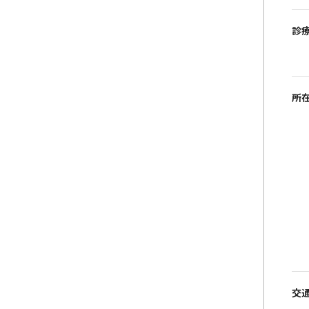
診
所
交