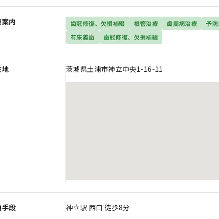
療案内
歯冠修復、欠損補綴
根管治療
歯周病治療
予防
有床義歯
歯冠修復、欠損補綴
在地
茨城県土浦市神立中央1-16-11
通手段
神立駅 西口 徒歩8分