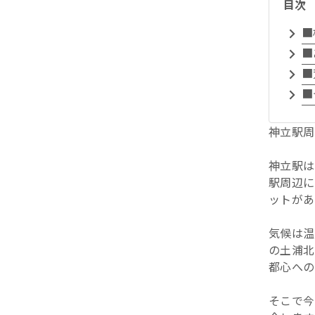
目次
■
■
■
■
神立駅周
神立駅は
駅周辺に
ットがあ
気候は温
の土浦北
都心への
そこで今