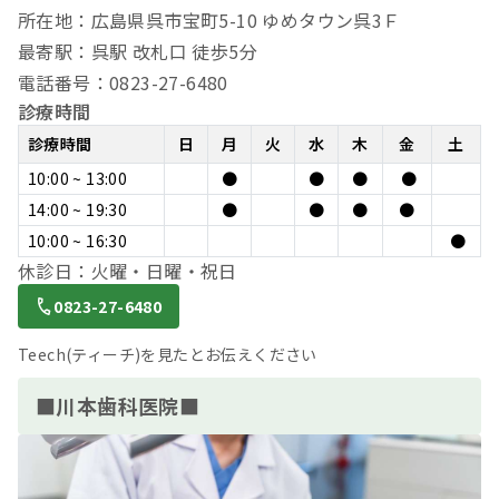
所在地：広島県呉市宝町5-10 ゆめタウン呉3Ｆ
最寄駅：呉駅 改札口 徒歩5分
電話番号：0823-27-6480
診療時間
診療時間
日
月
火
水
木
金
土
10:00 ~ 13:00
●
●
●
●
14:00 ~ 19:30
●
●
●
●
10:00 ~ 16:30
●
休診日：火曜・日曜・祝日
0823-27-6480
Teech(ティーチ)を見たとお伝えください
■川本歯科医院■