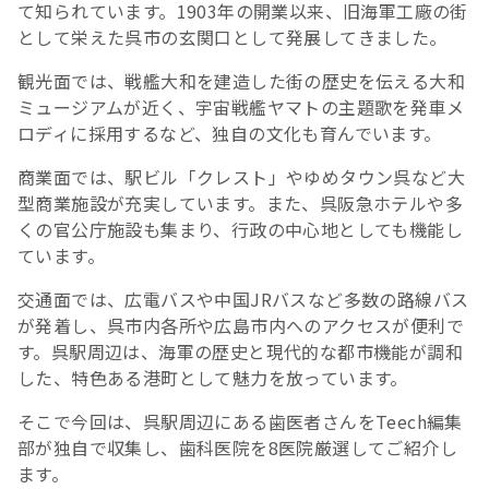
て知られています。1903年の開業以来、旧海軍工廠の街
として栄えた呉市の玄関口として発展してきました。
観光面では、戦艦大和を建造した街の歴史を伝える大和
ミュージアムが近く、宇宙戦艦ヤマトの主題歌を発車メ
ロディに採用するなど、独自の文化も育んでいます。
商業面では、駅ビル「クレスト」やゆめタウン呉など大
型商業施設が充実しています。また、呉阪急ホテルや多
くの官公庁施設も集まり、行政の中心地としても機能し
ています。
交通面では、広電バスや中国JRバスなど多数の路線バス
が発着し、呉市内各所や広島市内へのアクセスが便利で
す。呉駅周辺は、海軍の歴史と現代的な都市機能が調和
した、特色ある港町として魅力を放っています。
そこで今回は、呉駅周辺にある歯医者さんをTeech編集
部が独自で収集し、歯科医院を8医院厳選してご紹介し
ます。