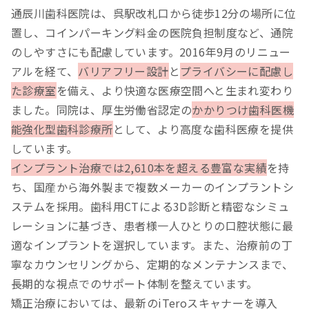
通辰川歯科医院は、呉駅改札口から徒歩12分の場所に位
置し、コインパーキング料金の医院負担制度など、通院
のしやすさにも配慮しています。2016年9月のリニュー
アルを経て、
バリアフリー設計
と
プライバシーに配慮し
た診療室
を備え、より快適な医療空間へと生まれ変わり
ました。同院は、厚生労働省認定の
かかりつけ歯科医機
能強化型歯科診療所
として、より高度な歯科医療を提供
しています。
インプラント治療では2,610本を超える豊富な実績
を持
ち、国産から海外製まで複数メーカーのインプラントシ
ステムを採用。歯科用CTによる3D診断と精密なシミュ
レーションに基づき、患者様一人ひとりの口腔状態に最
適なインプラントを選択しています。また、治療前の丁
寧なカウンセリングから、定期的なメンテナンスまで、
長期的な視点でのサポート体制を整えています。
矯正治療においては、最新のiTeroスキャナーを導入