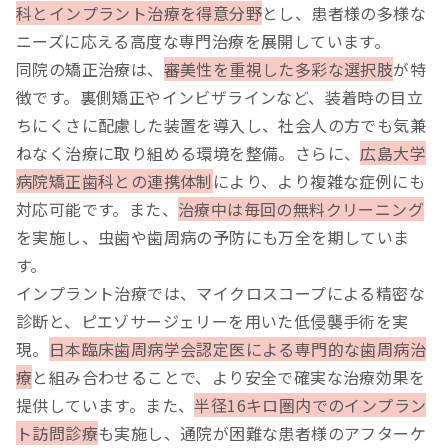
科とインプラント治療を得意分野
とし、患者様の多様な
ニーズに応える高度な専門治療を展開しています。
同院の矯正治療は、
審美性を重視した多彩な選択肢
が特
徴です。裏側矯正やインビザラインなど、装着時の目立
ちにくさに配慮した装置を導入し、社会人の方でも気兼
ねなく治療に取り組める環境を整備。さらに、
広島大学
病院矯正歯科との連携体制
により、より複雑な症例にも
対応可能です。また、
治療中は毎回の無料クリーニング
を実施し、虫歯や歯周病の予防にも万全を期していま
す。
インプラント治療では、マイクロスコープによる精密な
診断と、ピエゾサージェリーを用いた低侵襲手術を実
現。
日本臨床歯周病学会認定医による専門的な歯周病治
療
と組み合わせることで、より安全で確実な治療効果を
提供しています。また、
半径16キロ圏内でのインプラン
ト訪問診療
も実施し、通院が困難な患者様のアフターケ