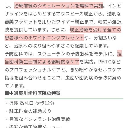
し、
治療前後のシミュレーションを無料で実施
。インビ
ザラインをはじめとするマウスピース矯正から、透明な
審美ブラケットを用いたワイヤー矯正まで、幅広い選択
肢を提供しています。さらに、
矯正治療を受ける全ての
患者様へのホワイトニングプレゼント
や、分割払いな
ど、治療への取り組みやすさにも配慮しています。
予防歯科では、スウェーデンの予防歯科をモデルに、
担
当歯科衛生士制による継続的なケア
を実践。PMTCなど
のプロフェッショナルケアと、きめ細やかなセルフケア
指導を組み合わせることで、虫歯や歯周病の予防に努め
ています。
■中通辰川歯科医院の特徴
・呉駅 改札口 徒歩12分
・駐車料金の補助あり
・豊富なインプラント治療実績
・多彩な矯正治療メニュー