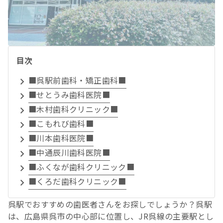
目次
■呉駅前歯科・矯正歯科■
■せとうみ歯科医院■
■木村歯科クリニック■
■こもれび歯科■
■川本歯科医院■
■中通辰川歯科医院■
■ふくなが歯科クリニック■
■くろだ歯科クリニック■
呉駅でおすすめの歯医者さんをお探しでしょうか？呉駅
は、広島県呉市の中心部に位置し、JR呉線の主要駅とし