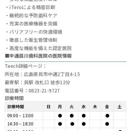
・iTeroによる精密診断
・継続的な予防歯科ケア
・充実の医療機器を完備
・バリアフリーの快適環境
・徹底した衛生管理体制
・高度な機能を備えた認定医院
■中通辰川歯科医院の医院情報
Teech詳細ページ：
所在地：広島県呉市中通2丁目4-15
最寄駅：呉駅 改札口 徒歩12分
電話番号：0823-21-9727
診療時間
診療時間
日
月
火
水
木
金
土
09:00 ~ 13:00
●
●
●
●
14:30 ~ 18:30
●
●
●
●