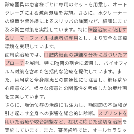
診療器具は患者様ごとに専用のセットを用意し、オート
クレーブによる滅菌処理を実施。さらに、水クリーナー
の設置や紫外線によるスリッパの除菌など、細部にまで
及ぶ衛生対策を実践しています。特に
神経治療に使用す
るリーマ・ファイルは患者様専用
とし、より安全な診療
環境を実現しています。
歯周病治療では、
口腔内細菌の詳細な分析に基づいたア
プローチ
を展開。特にPg菌の割合に着目し、バイオフィ
ルム対策を含めた包括的な治療を提供しています。ま
た、歯周病と全身疾患との関連性にも注目し、糖尿病や
心疾患など、様々な疾患との関係性を考慮した治療計画
を立案しています。
さらに、顎偏位症の治療にも注力し、顎関節の不調和が
引き起こす全身への影響を総合的に診断。
スプリントを
用いた治療や咬合調整など、症状に応じた適切な治療
を
実施しています。また、審美歯科では、オールセラミッ