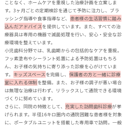
ことなく、ホームケアを重視した治療計画を立案しま
す。3ヶ月ごとの定期検診を通じて予防に注力し、ブラ
ッシング指導や食事指導など、
患者様の生活習慣に踏み
込んだアドバイス
を提供しています。また、すべての治
療器具は専用の機器で滅菌処理を行い、安心・安全な診
療環境を整えています。
小児歯科分野では、乳歯期からの包括的なケアを重視。
フッ素塗布やシーラント処置による予防処置はもちろ
ん、お子様の気持ちに寄り添った診療を心がけていま
す。
キッズスペース
を完備し、
保護者の方と一緒に診療
室に入れる体制
を整備。また、お子様の調子が悪い場合
は無理な治療は行わず、リラックスして通院できる環境
づくりに努めています。
さらに、同院の特徴として、
充実した訪問歯科診療
が挙
げられます。半径16キロ圏内の通院困難な患者様を対象
に、ポータブルユニットを搭載した専用車で訪問。一般