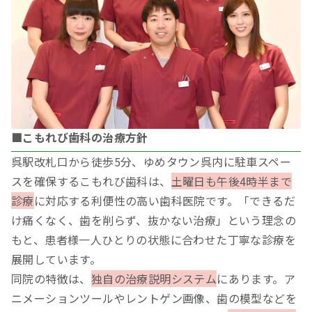
■こもれび歯科の治療方針
呉駅改札口から徒歩5分、ゆめタウン呉内に駐車スペー
スを確保するこもれび歯科は、
土曜日も午後4時半まで
診療
に対応する利便性の高い歯科医院です。「できるだ
け痛くなく、歯を削らず、抜かない治療」という理念の
もと、患者様一人ひとりの状態に合わせた丁寧な診療を
展開しています。
同院の特徴は、
独自の治療説明システム
にあります。ア
ニメーションツールやレントゲン画像、歯の模型などを