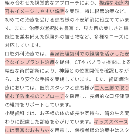
組み合わせた視覚的なアプローチにより、
複雑な治療内
容もイメージしやすい説明
を実現。特に根管治療など、
初めての治療を受ける患者様の不安解消に役立てていま
す。また、治療の選択肢も豊富で、見た目の美しさと機
能性を兼ね備えた保険外の被せ物など、多様なニーズに
対応しています。
口腔外科治療では、
全身管理歯科での経験を活かした安
全なインプラント治療
を提供。CTやパノラマ撮影による
精密な術前診断により、神経との位置関係を確認しなが
ら、より安全な手術を実践しています。また、歯周病治
療においては、医院スタッフと患者様が
二人三脚で取り
組む予防重視のアプローチ
を採用し、長期的な口腔健康
の維持をサポートしています。
小児歯科では、お子様の体の成長や気持ち、歯の生え変
わりに配慮した診療を心がけています。
キッズスペース
には豊富なおもちゃ
を用意し、保護者様の治療中はスタ