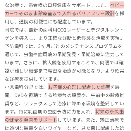
な治療で、患者様の口腔健康をサポート。また、
ベビー
カーでそのまま診療室まで入れるバリアフリー設計
を採
用し、通院の利便性にも配慮しています。
同院では、最新の歯科用CO2レーザーとデジタルレント
ゲンを導入し、より正確な診断と低侵襲な治療を実現。
予防歯科では、3ヶ月ごとのメンテナンスプログラムを
通じて、虫歯や歯周病の早期発見・早期治療に注力して
います。さらに、拡大鏡を使用することで、肉眼では確
認が難しい細部まで精密な治療が可能となり、より確実
な診療を提供しています。
小児歯科分野では、
お子様の心理に配慮した診療
を展
開。DVDを視聴できる診療台の設置や、午前中の診療推
奨など、リラックスして治療に臨める環境を整備してい
ます。特に乳歯期の虫歯予防に力を入れ、
将来の永久歯
の健全な発育をサポート
しています。また、矯正治療で
は透明な装置や白いワイヤーなど、見た目に配慮した選