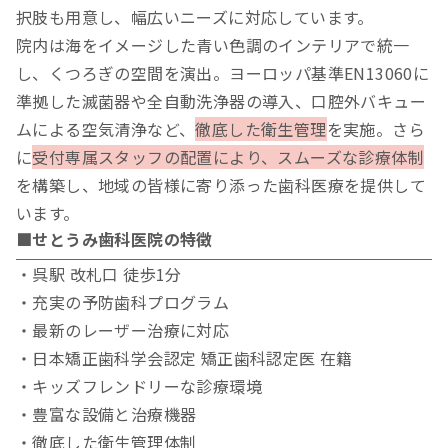
択肢も用意し、幅広いニーズに対応しています。
院内は海をイメージした青い色調のインテリアで統一
し、くつろぎの空間を演出。ヨーロッパ基準EN13060に
準拠した滅菌器や全自動洗浄器の導入、口腔外バキュー
ムによる空気清浄など、
徹底した衛生管理
を実施。さら
に
受付専属スタッフの配置により、スムーズな診療体制
を構築し、地域の皆様に寄り添った歯科医療を提供して
います。
■せとうみ歯科医院の特徴
・呉駅 改札口 徒歩1分
・充実の予防歯科プログラム
・最新のレーザー治療に対応
・日本矯正歯科学会認定 矯正歯科認定医 在籍
・キッズフレンドリーな診療環境
・豊富な設備と治療機器
・徹底した衛生管理体制