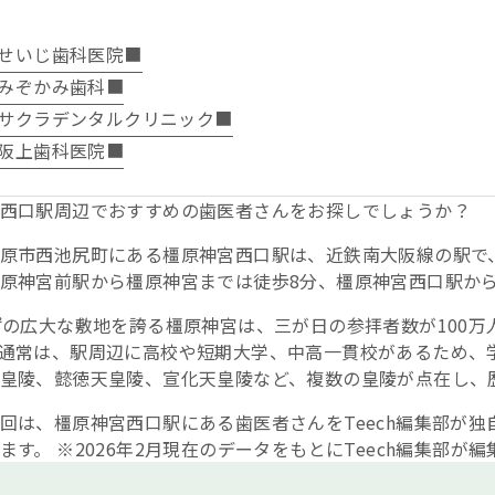
せいじ歯科医院■
みぞかみ歯科■
サクラデンタルクリニック■
阪上歯科医院■
西口駅周辺でおすすめの歯医者さんをお探しでしょうか？
原市西池尻町にある橿原神宮西口駅は、近鉄南大阪線の駅で
原神宮前駅から橿原神宮までは徒歩8分、橿原神宮西口駅から
㎡の広大な敷地を誇る橿原神宮は、三が日の参拝者数が100
通常は、駅周辺に高校や短期大学、中高一貫校があるため、
皇陵、懿徳天皇陵、宣化天皇陵など、複数の皇陵が点在し、
回は、橿原神宮西口駅にある歯医者さんをTeech編集部が
ます。 ※2026年2月現在のデータをもとにTeech編集部が