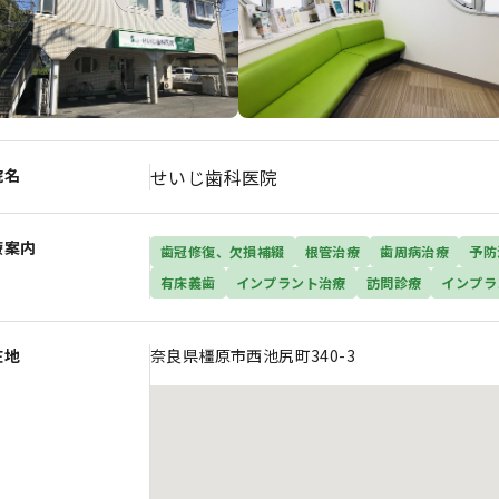
院名
せいじ歯科医院
療案内
歯冠修復、欠損補綴
根管治療
歯周病治療
予防
有床義歯
インプラント治療
訪問診療
インプラ
在地
奈良県橿原市西池尻町340-3