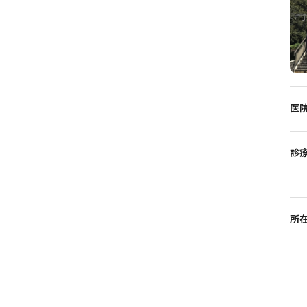
医
診
所