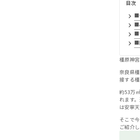
目次
■
■
■
■
橿原神宮
奈良県橿
接する橿
約53万
れます。
は安寧天
そこで今
ご紹介し