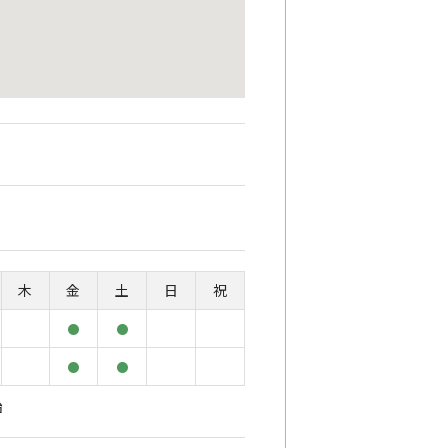
木
金
土
日
祝
●
●
●
●
始