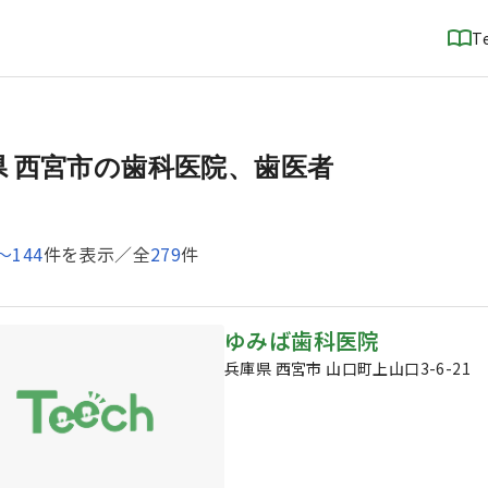
T
県 西宮市の歯科医院、歯医者
〜
144
件を表示／全
279
件
ゆみば歯科医院
兵庫県 西宮市 山口町上山口3-6-21