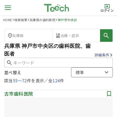
ログイン
HOME
検索結果
兵庫県の歯科医院
神戸市中央区
兵庫県
治療・症状
兵庫県 神戸市中央区の歯科医院、歯
医者
詳細条件
並べ替え
標準
該当
55
〜
72
件を表示／全
124
件
古市歯科医院