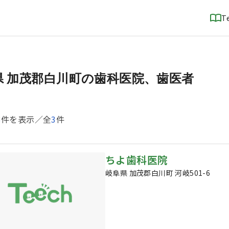
T
県 加茂郡白川町の歯科医院、歯医者
3
件を表示／全
3
件
ちよ歯科医院
岐阜県 加茂郡白川町 河岐501-6