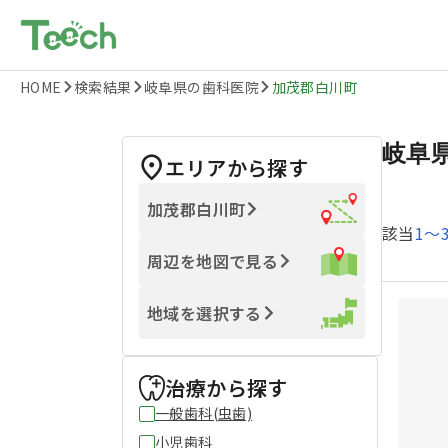
HOME
検索結果
岐阜県の歯科医院
加茂郡白川町
岐阜
エリアから探す
加茂郡白川町
該当
1
〜
周辺を地図で見る
地域を選択する
治療から探す
一般歯科(虫歯)
小児歯科