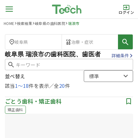
ログイン
HOME
検索結果
岐阜県の歯科医院
瑞浪市
岐阜県
治療・症状
岐阜県 瑞浪市の歯科医院、歯医者
詳細条件
並べ替え
標準
該当
1
〜
18
件を表示／全
20
件
ごとう歯科・矯正歯科
矯正歯科