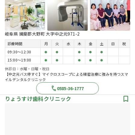
岐阜県 揖斐郡大野町 大字中之元971-2
診療時間
月
火
水
木
金
土
日
祝
09:30〜12:30
●
●
●
●
●
15:00〜19:00
●
●
●
●
●
休診日：水曜・日曜・祝日
【中之元バス停すぐ】マイクロスコープによる精密治療に強みを持つスマ
イルデンタルクリニック
0585-36-1777
りょうすけ歯科クリニック