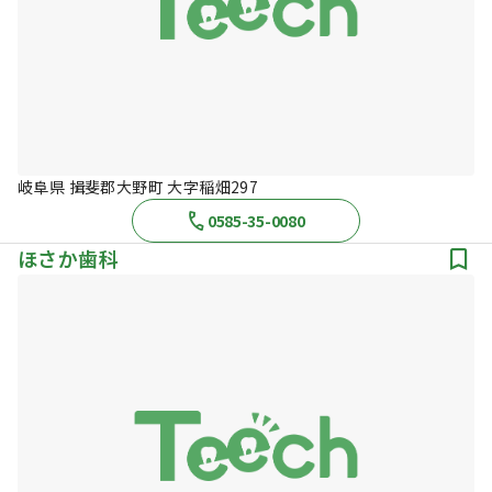
岐阜県 揖斐郡大野町 大字稲畑297
0585-35-0080
ほさか歯科