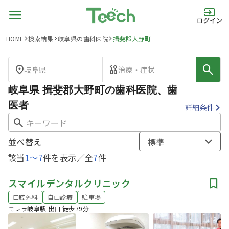
ログイン
HOME
検索結果
岐阜県の歯科医院
揖斐郡大野町
岐阜県
治療・症状
岐阜県 揖斐郡大野町の歯科医院、歯
医者
詳細条件
並べ替え
標準
該当
1
〜
7
件を表示／全
7
件
スマイルデンタルクリニック
口腔外科
自由診療
駐車場
モレラ岐阜駅 出口 徒歩79分