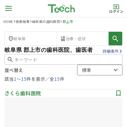
ログイン
HOME
検索結果
岐阜県の歯科医院
郡上市
岐阜県
治療・症状
岐阜県 郡上市の歯科医院、歯医者
詳細条件
並べ替え
標準
該当
1
〜
15
件を表示／全
15
件
さくら歯科医院