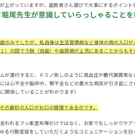
が上がっていますが、歯医者さん選びで大事にするポイント
て堀尾先生が意識していらっしゃることを
歯のみでしたが、私自身は生活習慣病など身体の病の入口が
※１）の図でう蝕（虫歯）や歯周病が上流にあることからもそ
ムが進行すると、ドミノ倒しのように高血圧や糖代謝異常な
には心不全や脳卒中、腎不全などの重大な病気が引き起こさ
病に関係していることがわかります）
その最初の入口がお口の健康であるのです。
言われるフッ素塗布等だけではなく、お家でもしっかりケア
ゆる行動変容をしていただくようなコミュニケーションを日