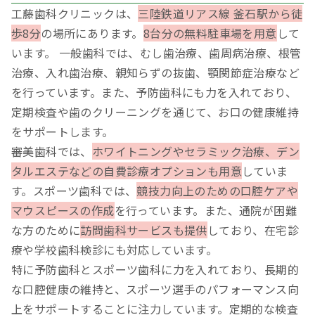
工藤歯科クリニックは、
三陸鉄道リアス線 釜石駅から徒
歩8分
の場所にあります。
8台分の無料駐車場を用意
して
います。 一般歯科では、むし歯治療、歯周病治療、根管
治療、入れ歯治療、親知らずの抜歯、顎関節症治療など
を行っています。また、予防歯科にも力を入れており、
定期検査や歯のクリーニングを通じて、お口の健康維持
をサポートします。
審美歯科では、
ホワイトニングやセラミック治療、デン
タルエステなどの自費診療オプションも用意
していま
す。スポーツ歯科では、
競技力向上のための口腔ケアや
マウスピースの作成
を行っています。また、通院が困難
な方のために
訪問歯科サービスも提供
しており、在宅診
療や学校歯科検診にも対応しています。
特に予防歯科とスポーツ歯科に力を入れており、長期的
な口腔健康の維持と、スポーツ選手のパフォーマンス向
上をサポートすることに注力しています。定期的な検査