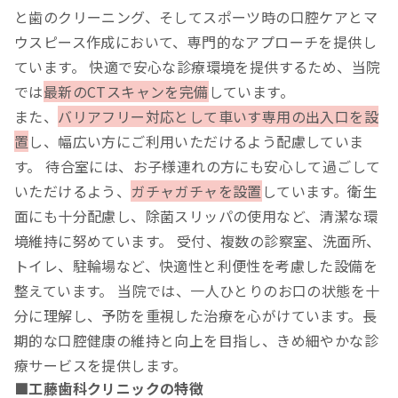
と歯のクリーニング、そしてスポーツ時の口腔ケアとマ
ウスピース作成において、専門的なアプローチを提供し
ています。 快適で安心な診療環境を提供するため、当院
では
最新のCTスキャンを完備
しています。
また、
バリアフリー対応として車いす専用の出入口を設
置
し、幅広い方にご利用いただけるよう配慮していま
す。 待合室には、お子様連れの方にも安心して過ごして
いただけるよう、
ガチャガチャを設置
しています。衛生
面にも十分配慮し、除菌スリッパの使用など、清潔な環
境維持に努めています。 受付、複数の診察室、洗面所、
トイレ、駐輪場など、快適性と利便性を考慮した設備を
整えています。 当院では、一人ひとりのお口の状態を十
分に理解し、予防を重視した治療を心がけています。長
期的な口腔健康の維持と向上を目指し、きめ細やかな診
療サービスを提供します。
■工藤歯科クリニックの特徴