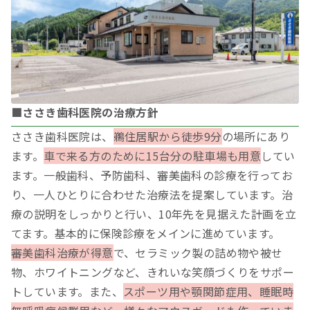
■ささき歯科医院の治療方針
ささき歯科医院は、
鵜住居駅から徒歩9分
の場所にあり
ます。
車で来る方のために15台分の駐車場も用意
してい
ます。一般歯科、予防歯科、審美歯科の診療を行ってお
り、一人ひとりに合わせた治療法を提案しています。治
療の説明をしっかりと行い、10年先を見据えた計画を立
てます。基本的に保険診療をメインに進めています。
審美歯科治療が得意
で、セラミック製の詰め物や被せ
物、ホワイトニングなど、きれいな笑顔づくりをサポー
トしています。また、
スポーツ用や顎関節症用、睡眠時