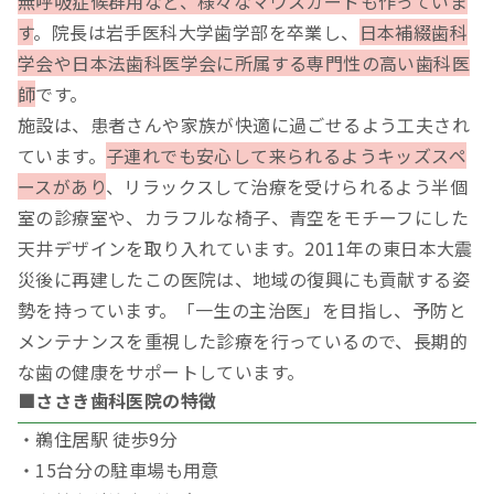
無呼吸症候群用など、様々なマウスガードも作っていま
す
。院長は岩手医科大学歯学部を卒業し、
日本補綴歯科
学会や日本法歯科医学会に所属する専門性の高い歯科医
師
です。
施設は、患者さんや家族が快適に過ごせるよう工夫され
ています。
子連れでも安心して来られるようキッズスペ
ースがあり
、リラックスして治療を受けられるよう半個
室の診療室や、カラフルな椅子、青空をモチーフにした
天井デザインを取り入れています。2011年の東日本大震
災後に再建したこの医院は、地域の復興にも貢献する姿
勢を持っています。「一生の主治医」を目指し、予防と
メンテナンスを重視した診療を行っているので、長期的
な歯の健康をサポートしています。
■ささき歯科医院の特徴
・鵜住居駅 徒歩9分
・15台分の駐車場も用意