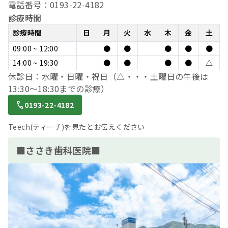
電話番号：0193-22-4182
診療時間
診療時間
日
月
火
水
木
金
土
09:00 ~ 12:00
●
●
●
●
●
14:00 ~ 19:30
●
●
●
●
△
休診日：水曜・日曜・祝日（△・・・土曜日の午後は
13:30～18:30までの診療）
0193-22-4182
Teech(ティーチ)を見たとお伝えください
■ささき歯科医院■