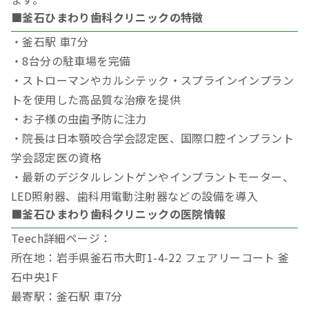
■釜石ひまわり歯科クリニックの特徴
・釜石駅 車7分
・8台分の駐車場を完備
・ストローマンやカルシテック・スプラインインプラン
トを使用した高品質な治療を提供
・お子様の虫歯予防に注力
・院長は日本顎咬合学会認定医、国際口腔インプラント
学会認定医の資格
・最新のデジタルレントゲンやインプラントモーター、
LED照射器、歯科用電動注射器などの設備を導入
■釜石ひまわり歯科クリニックの医院情報
Teech詳細ページ：
所在地：岩手県釜石市大町1-4-22 フェアリーコート 釜
石中央1F
最寄駅：釜石駅 車7分