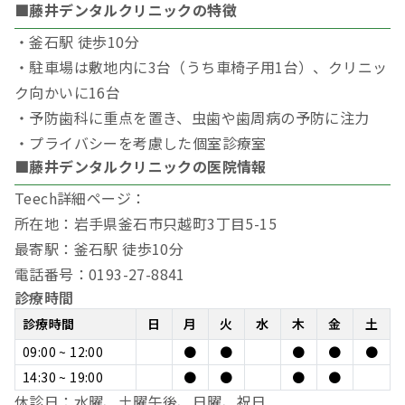
■藤井デンタルクリニックの特徴
・釜石駅 徒歩10分
・駐車場は敷地内に3台（うち車椅子用1台）、クリニッ
ク向かいに16台
・予防歯科に重点を置き、虫歯や歯周病の予防に注力
・プライバシーを考慮した個室診療室
■藤井デンタルクリニックの医院情報
Teech詳細ページ：
所在地：岩手県釜石市只越町3丁目5-15
最寄駅：釜石駅 徒歩10分
電話番号：0193-27-8841
診療時間
診療時間
日
月
火
水
木
金
土
09:00 ~ 12:00
●
●
●
●
●
14:30 ~ 19:00
●
●
●
●
休診日：水曜、土曜午後、日曜、祝日