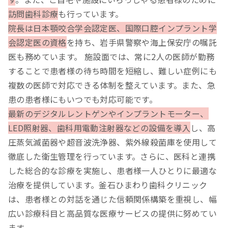
訪問歯科診療
も行っています。
院長は日本顎咬合学会認定医、国際口腔インプラント学
会認定医の資格
を持ち、岩手県警察や海上保安庁の嘱託
医も務めています。 施設面では、常に2人の医師が勤務
することで患者様の待ち時間を短縮し、難しい症例にも
複数の医師で対応できる体制を整えています。また、急
患の患者様にもいつでも対応可能です。
最新のデジタルレントゲンやインプラントモーター、
LED照射器、歯科用電動注射器などの設備を導入
し、高
圧蒸気滅菌器や超音波洗浄器、紫外線殺菌庫を使用して
徹底した衛生管理を行っています。さらに、医科と連携
した総合的な診療を実施し、患者様一人ひとりに最適な
治療を提供しています。釜石ひまわり歯科クリニック
は、患者様との対話を通じた信頼関係構築を重視し、幅
広い診療科目と高品質な医療サービスの提供に努めてい
ます。