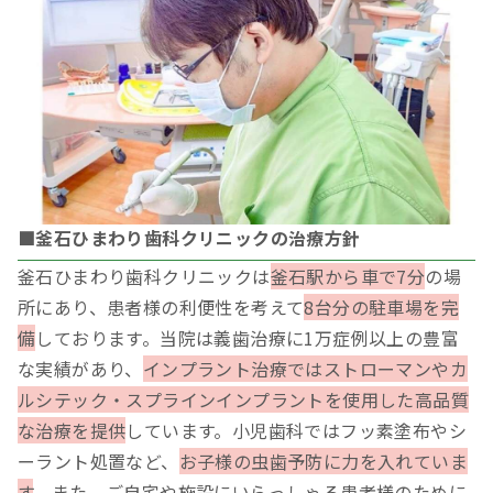
■釜石ひまわり歯科クリニックの治療方針
釜石ひまわり歯科クリニックは
釜石駅から車で7分
の場
所にあり、患者様の利便性を考えて
8台分の駐車場を完
備
しております。当院は義歯治療に1万症例以上の豊富
な実績があり、
インプラント治療ではストローマンやカ
ルシテック・スプラインインプラントを使用した高品質
な治療を提供
しています。小児歯科ではフッ素塗布やシ
ーラント処置など、
お子様の虫歯予防に力を入れていま
す
。また、ご自宅や施設にいらっしゃる患者様のために