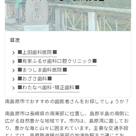
目次
■上田歯科医院■
■有家ふるせ歯科口腔クリニック■
■まつしま歯科医院■
■おざさ歯科■
■わたなべ歯科･矯正歯科■
南島原市でおすすめの歯医者さんをお探しでしょうか？
南島原市は長崎県の南東部に位置し、島原半島の南側に
広がる自然豊かな地域です。市内は、島原湾に面してお
り、豊かな海と山々に囲まれています。主要な交通手段
としては、島原鉄道線が南部の加津佐駅まで通じてお