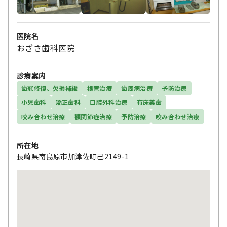
医院名
おざさ歯科医院
診療案内
歯冠修復、欠損補綴
根管治療
歯周病治療
予防治療
小児歯科
矯正歯科
口腔外科治療
有床義歯
咬み合わせ治療
顎関節症治療
予防治療
咬み合わせ治療
所在地
長崎県南島原市加津佐町己2149-1