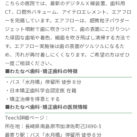
こちらの医院では、最新のデジタルＸ線装置、歯科用
CT、口腔外バキューム、アイテロエレメント、エアフロ
ーを完備しています。エアフローは、超微粒子パウダー
ジェット噴射で歯に吹きつけて、歯の表面にこびりつい
た頑固な歯垢や着色、細菌を吹き飛ばし清掃する方法で
す。エアフロー実施後は歯の表面がツルツルになるた
め、汚れが再付着しにくくなります。ご希望の方はぜひ
一度ご相談ください。
■わたなべ歯科･矯正歯科の特徴
・バス「水月橋」停留所 徒歩８分
・日本矯正歯科学会認定医 在籍
・矯正治療を得意とする
■わたなべ歯科･矯正歯科の医院情報
Teech詳細ページ：
所在地：長崎県南島原市加津佐町己3690-5
最寄り駅：バス「水月橋」停留所 徒歩８分