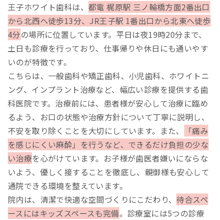
王子ホワイト歯科は、
都電 梶原駅 三ノ輪橋方面2番出口
から北西へ徒歩13分、JR王子駅 1番出口から北東へ徒歩
4分
の場所に位置しています。平日は夜19時20分まで、
土日も診療を行っており、仕事帰りや休日にも通いやす
いのが特徴です。
こちらは、一般歯科や矯正歯科、小児歯科、ホワイトニ
ング、インプラント治療など、幅広い診療を提供する歯
科医院です。治療前には、患者様が安心して治療に臨め
るよう、お口の状態や治療方針について丁寧に説明し、
不安を取り除くことを大切にしています。また、
「痛み
を感じにくい麻酔」を行うなど、できるだけ負担の少な
い治療
を心がけています。お子様が歯医者嫌いにならな
いよう、優しく接することを徹底し、親御様も安心して
通院できる環境を整えています。
院内は、清潔で快適な空間づくりにこだわり、
待合スペ
ースにはキッズスペースも完備
。診療室には5つの診療