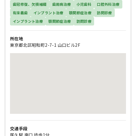
歯冠修復、欠損補綴
歯周病治療
小児歯科
口腔外科治療
有床義歯
インプラント治療
顎関節症治療
訪問診療
インプラント治療
顎関節症治療
訪問診療
所在地
東京都北区昭和町2-7-1 山口ビル2F
交通手段
尾久駅 南口 徒歩1分