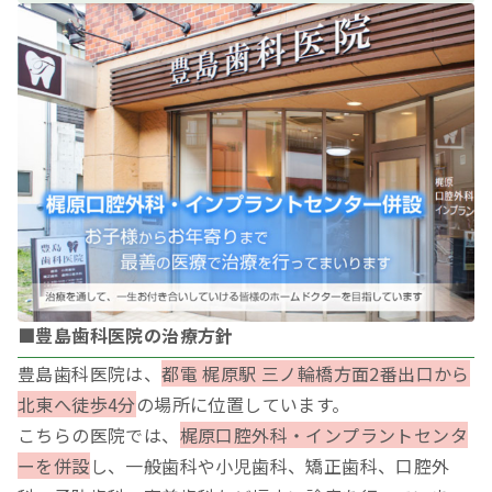
■豊島歯科医院の治療方針
豊島歯科医院は、
都電 梶原駅 三ノ輪橋方面2番出口から
北東へ徒歩4分
の場所に位置しています。
こちらの医院では、
梶原口腔外科・インプラントセンタ
ーを併設
し、一般歯科や小児歯科、矯正歯科、口腔外