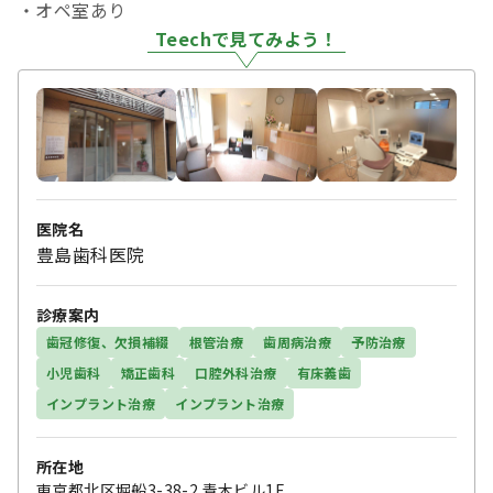
・オペ室あり
Teechで見てみよう！
医院名
豊島歯科医院
診療案内
歯冠修復、欠損補綴
根管治療
歯周病治療
予防治療
小児歯科
矯正歯科
口腔外科治療
有床義歯
インプラント治療
インプラント治療
所在地
東京都北区堀船3-38-2 青木ビル1F