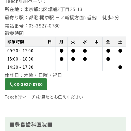
Teech詳細ページ：
所在地：東京都北区堀船3丁目25-13
最寄り駅：都電 梶原駅 三ノ輪橋方面2番出口 徒歩5分
電話番号：03-3927-0780
診療時間
診療時間
日
月
火
水
木
金
土
09:30 ~ 13:00
●
●
●
●
●
15:00 ~ 18:30
●
●
●
●
14:30 ~ 17:30
●
休診日：木曜・日曜・祝日
03-3927-0780
Teech(ティーチ)を見たとお伝えください
■豊島歯科医院■