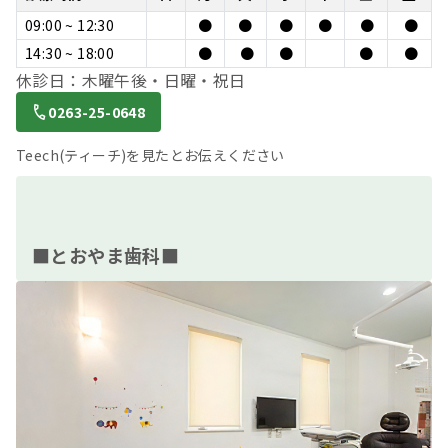
09:00 ~ 12:30
●
●
●
●
●
●
14:30 ~ 18:00
●
●
●
●
●
休診日：木曜午後・日曜・祝日
0263-25-0648
Teech(ティーチ)を見たとお伝えください
■とおやま歯科■