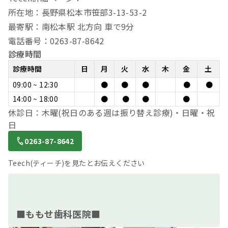
所在地：長野県松本市笹部3-13-53-2
最寄駅：南松本駅 北方向 車で9分
電話番号：0263-87-8642
診療時間
診療時間
日
月
火
水
木
金
土
09:00 ~ 12:30
●
●
●
●
●
14:00 ~ 18:00
●
●
●
●
休診日：木曜(祝日のある週は振り替え診療)・日曜・祝
日
0263-87-8642
Teech(ティーチ)を見たとお伝えください
■ももせ歯科医院■