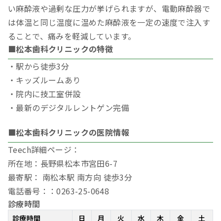
い麻酔液や過剰な圧力が挙げられますが、電動麻酔器で
は体温と同じ温度に温めた麻酔液を一定の速度で注入す
ることで、痛みを軽減しています。
■松本歯科クリニックの特徴
・駅から徒歩3分
・キッズルームあり
・院内に技工室併設
・最新のデジタルレントゲン完備
■松本歯科クリニックの医院情報
Teech詳細ページ：
所在地：長野県松本市宮田6-7
最寄駅： 南松本駅 南方向 徒歩3分
電話番号：：0263-25-0648
診療時間
診療時間
日
月
火
水
木
金
土