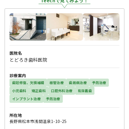
Teechで見てみよう！
医院名
とどろき歯科医院
診療案内
歯冠修復、欠損補綴
根管治療
歯周病治療
予防治療
小児歯科
矯正歯科
口腔外科治療
有床義歯
インプラント治療
予防治療
所在地
長野県松本市浅間温泉1-10-25