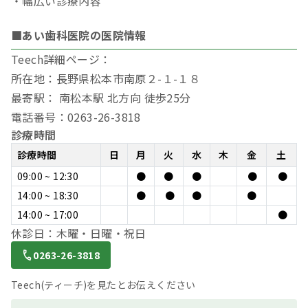
・幅広い診療内容
■あい歯科医院の医院情報
Teech詳細ページ：
所在地：長野県松本市南原２-１-１８
最寄駅： 南松本駅 北方向 徒歩25分
電話番号：0263-26-3818
診療時間
診療時間
日
月
火
水
木
金
土
09:00 ~ 12:30
●
●
●
●
●
14:00 ~ 18:30
●
●
●
●
14:00 ~ 17:00
●
休診日：木曜・日曜・祝日
0263-26-3818
Teech(ティーチ)を見たとお伝えください