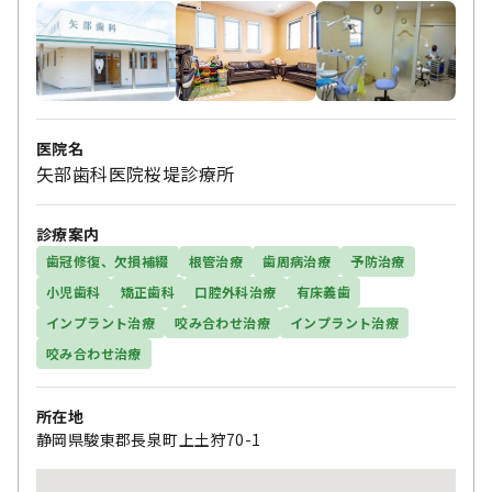
医院名
矢部歯科医院桜堤診療所
診療案内
歯冠修復、欠損補綴
根管治療
歯周病治療
予防治療
小児歯科
矯正歯科
口腔外科治療
有床義歯
インプラント治療
咬み合わせ治療
インプラント治療
咬み合わせ治療
所在地
静岡県駿東郡長泉町上土狩70-1