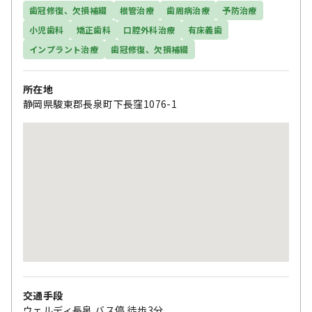
歯冠修復、欠損補綴
根管治療
歯周病治療
予防治療
小児歯科
矯正歯科
口腔外科治療
有床義歯
インプラント治療
歯冠修復、欠損補綴
所在地
静岡県駿東郡長泉町下長窪1076-1
交通手段
ウェルディ長泉 バス停 徒歩3分