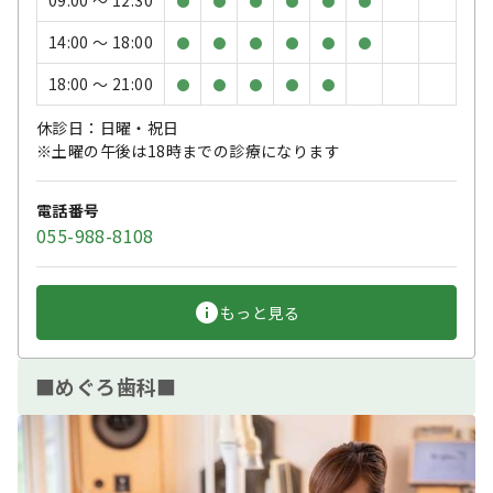
●
●
●
●
●
●
14:00 〜 18:00
●
●
●
●
●
●
18:00 〜 21:00
●
●
●
●
●
休診日：日曜・祝日
※土曜の午後は18時までの診療になります
電話番号
055-988-8108
もっと見る
■めぐろ歯科■