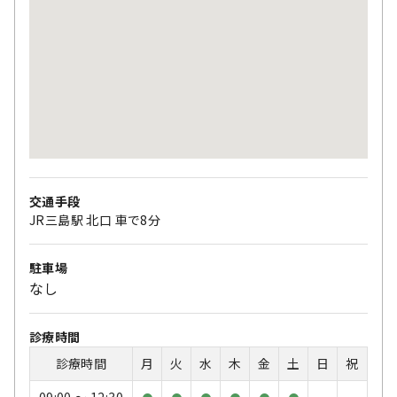
交通手段
JR三島駅 北口 車で8分
駐車場
なし
診療時間
診療時間
月
火
水
木
金
土
日
祝
09:00 〜 12:30