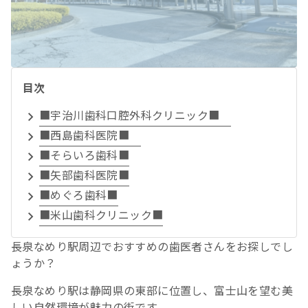
目次
■宇治川歯科口腔外科クリニック■
■西島歯科医院■
■そらいろ歯科■
■矢部歯科医院■
■めぐろ歯科■
■米山歯科クリニック■
長泉なめり駅周辺でおすすめの歯医者さんをお探しでし
ょうか？
長泉なめり駅は静岡県の東部に位置し、富士山を望む美
しい自然環境が魅力の街です。