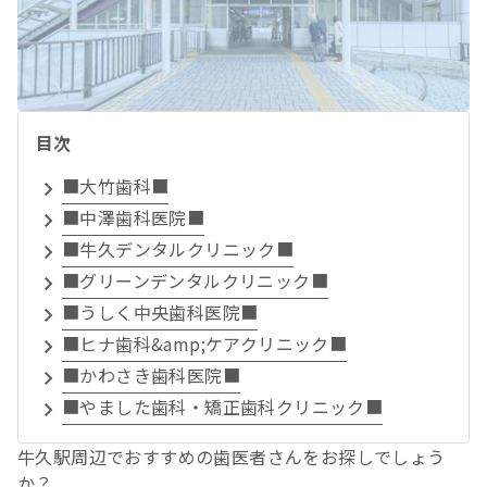
目次
■大竹歯科■
■中澤歯科医院■
■牛久デンタルクリニック■
■グリーンデンタルクリニック■
■うしく中央歯科医院■
■ヒナ歯科&amp;ケアクリニック■
■かわさき歯科医院■
■やました歯科・矯正歯科クリニック■
牛久駅周辺でおすすめの歯医者さんをお探しでしょう
か？