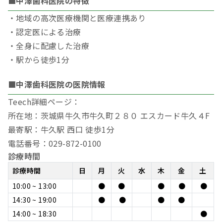
■中澤歯科医院の特徴
・地域の高次医療機関と医療連携あり
・認定医による治療
・全身に配慮した治療
・駅から徒歩1分
■中澤歯科医院の医院情報
Teech詳細ページ：
所在地：茨城県牛久市牛久町２８０ エスカード牛久４F
最寄駅：牛久駅 西口 徒歩1分
電話番号：029-872-0100
診療時間
診療時間
日
月
火
水
木
金
土
10:00 ~ 13:00
●
●
●
●
●
14:30 ~ 19:00
●
●
●
●
14:00 ~ 18:30
●