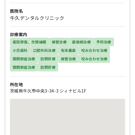
医院名
牛久デンタルクリニック
診療案内
歯冠修復、欠損補綴
根管治療
歯周病治療
予防治療
小児歯科
口腔外科治療
有床義歯
咬み合わせ治療
顎関節症治療
訪問診療
根管治療
咬み合わせ治療
顎関節症治療
訪問診療
所在地
茨城県牛久市中央3-34-3 シィナビル1F