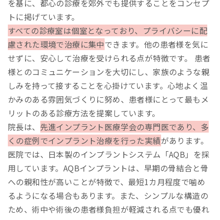
を基に、都心の診療を郊外でも提供することをコンセプ
トに掲げています。
すべての診療室は個室となっており、プライバシーに配
慮された環境で治療に集中
できます。他の患者様を気に
せずに、安心して治療を受けられる点が特徴です。 患者
様とのコミュニケーションを大切にし、家族のような親
しみを持って接することを心掛けています。心地よく温
かみのある雰囲気づくりに努め、患者様にとって最もメ
リットのある診療方法を提案しています。
院長は、
先進インプラント医療学会の専門医であり、多
くの症例でインプラント治療を行った実績
があります。
医院では、日本製のインプラントシステム「AQB」を採
用しています。AQBインプラントは、早期の骨結合と骨
への親和性が高いことが特徴で、最短1カ月程度で噛め
るようになる場合もあります。また、シンプルな構造の
ため、術中や術後の患者様負担が軽減される点でも優れ