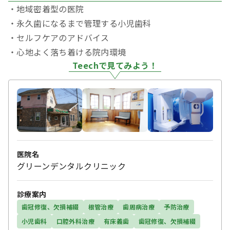
・地域密着型の医院
・永久歯になるまで管理する小児歯科
・セルフケアのアドバイス
・心地よく落ち着ける院内環境
Teechで見てみよう！
医院名
グリーンデンタルクリニック
診療案内
歯冠修復、欠損補綴
根管治療
歯周病治療
予防治療
小児歯科
口腔外科治療
有床義歯
歯冠修復、欠損補綴