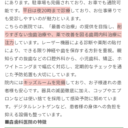
にあります。駐車場も完備されており、お車でも通院可
能です。
平日は夜20時まで診療
しており、お仕事帰りで
も受診しやすいのが魅力といえます。
こちらの医院では、「最善の治療」の提供を目指し、
削
りすぎない虫歯治療や、薬で改善を図る歯周内科治療に
注力
しています。レーザー機器による診断や薬剤の貼付
により、できる限り神経や歯を保存する方針を重視。親
知らずの抜歯などの口腔外科から、小児歯科、矯正、ホ
ワイトニングまで幅広く対応し、定期的なチェックを通
じた予防処置も大切にしています。
院内には
キッズルームを完備
しており、お子様連れの患
者様も安心です。器具の滅菌徹底に加え、コップやエプ
ロンなどは使い捨てを採用して感染予防に努めていま
す。デジタルレントゲンなど、患者様の身体への負担を
抑える設備も整っています。
■森歯科医院の特徴