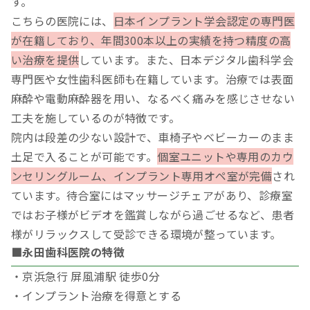
す。
こちらの医院には、
日本インプラント学会認定の専門医
が在籍しており、年間300本以上の実績を持つ精度の高
い治療を提供
しています。また、日本デジタル歯科学会
専門医や女性歯科医師も在籍しています。治療では表面
麻酔や電動麻酔器を用い、なるべく痛みを感じさせない
工夫を施しているのが特徴です。
院内は段差の少ない設計で、車椅子やベビーカーのまま
土足で入ることが可能です。
個室ユニットや専用のカウ
ンセリングルーム、インプラント専用オペ室が完備
され
ています。待合室にはマッサージチェアがあり、診療室
ではお子様がビデオを鑑賞しながら過ごせるなど、患者
様がリラックスして受診できる環境が整っています。
■永田歯科医院の特徴
・京浜急行 屏風浦駅 徒歩0分
・インプラント治療を得意とする