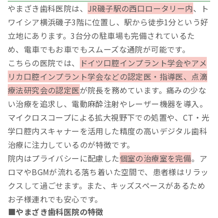
やまざき歯科医院は、
JR磯子駅の西口ロータリー内
、ト
ワイシア横浜磯子3階に位置し、駅から徒歩1分という好
立地にあります。3台分の駐車場も完備されているた
め、電車でもお車でもスムーズな通院が可能です。
こちらの医院では、
ドイツ口腔インプラント学会やアメ
リカ口腔インプラント学会などの認定医・指導医、点滴
療法研究会の認定医
が院長を務めています。痛みの少な
い治療を追求し、電動麻酔注射やレーザー機器を導入。
マイクロスコープによる拡大視野下での処置や、CT・光
学口腔内スキャナーを活用した精度の高いデジタル歯科
治療に注力しているのが特徴です。
院内はプライバシーに配慮した
個室の治療室を完備
。ア
ロマやBGMが流れる落ち着いた空間で、患者様はリラッ
クスして過ごせます。また、キッズスペースがあるため
お子様連れでも安心です。
■やまざき歯科医院の特徴