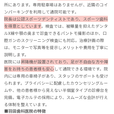
所にあります。専用駐車場はありませんが、近隣のコイ
ンパーキングを利用して通院可能です。
院長は公認スポーツデンティストであり、スポーツ歯科
を得意としています
。検査では、被曝量を抑えたデンタ
ルX線や顎の奥まで診査できるパントモ撮影のほか、口
腔ガンのスクリーニング検査にも対応。治療計画の際
は、モニターで写真等を提示しメリットや費用を丁寧に
説明します。
医院には
昇降機が設置されており、足が不自由な方や障
害をお持ちの患者様も安心
して通院できる環境です。院
内には専用の車椅子があり、スタッフのサポートも受け
られます。プライバシーに配慮したカウンセリングルー
ムや、他の患者様から見えない半個室タイプの診療台を
完備。電子カルテの採用により、スムーズな会計が行え
る体制を整えています。
■羽田歯科医院の特徴