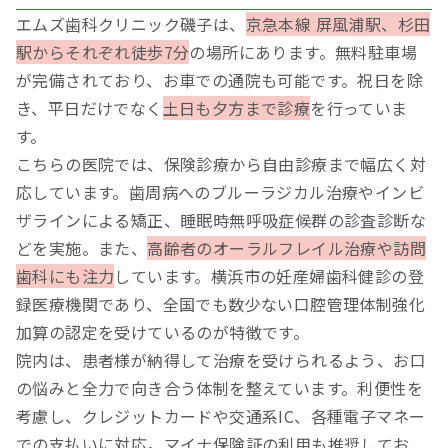
エムズ歯科クリニック磯子は、
京急本線 屏風浦駅、杉田
駅からそれぞれ徒歩7分
の場所にあります。無料駐車場
が完備されており、お車での通院も可能です。祝日を除
き、平日だけでなく
土日も夕方まで診療
を行っていま
す。
こちらの医院では、保険診療から自由診療まで幅広く対
応しています。歯周病へのブルーラジカル治療やインビ
ザラインによる矯正、睡眠時無呼吸症候群の診査診断な
どを実施。また、
高齢者のオーラルフレイル治療や訪問
歯科にも注力
しています。横浜市の妊産婦歯科健診の登
録医療機関であり、全国でも数少ない口腔管理体制強化
加算の認定を受けているのが特徴です。
院内は、患者様が納得して治療を受けられるよう、お口
の悩みと全力で向き合う体制を整えています。利便性を
考慮し、クレジットカードや交通系IC、各種電子マネー
での支払いに対応。マイナ保険証の利用も推奨してお