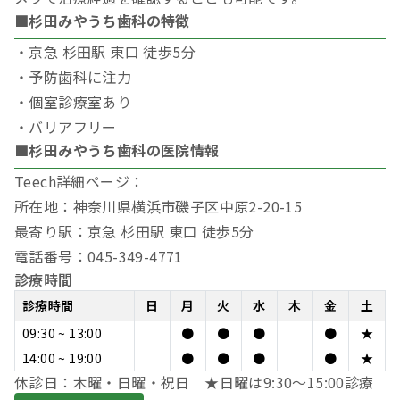
■杉田みやうち歯科の特徴
・京急 杉田駅 東口 徒歩5分
・予防歯科に注力
・個室診療室あり
・バリアフリー
■杉田みやうち歯科の医院情報
Teech詳細ページ：
所在地：神奈川県横浜市磯子区中原2-20-15
最寄り駅：京急 杉田駅 東口 徒歩5分
電話番号：045-349-4771
診療時間
診療時間
日
月
火
水
木
金
土
09:30 ~ 13:00
●
●
●
●
★
14:00 ~ 19:00
●
●
●
●
★
休診日：木曜・日曜・祝日 ★日曜は9:30〜15:00診療