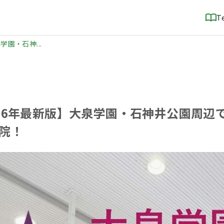
T
学園・石神...
026年最新版】大泉学園・石神井公園周辺
医院！