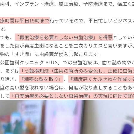
歯科、インプラント治療、矯正治療、予防治療まで、幅広く
療時間は平日19時まで
行っているので、平日忙しいビジネス
す。
でも、
「再度治療を必要としない虫歯治療」を得意
としてい
をした歯が再度虫歯になることを二次カリエスと言いますが
物の「すき間」に虫歯菌が侵入し起こります。
公園歯科クリニック PLUS」での虫歯治療は、歯と詰め物
、まずは
「う蝕検知液（虫歯の箇所のみ変色し、正確に虫歯
り除き、
「精密な型を取り」
、
「精度高くかぶせ物を作成す
度の高い型を取れない場合は、何度か取り直しすることもあ
して
「再度治療を必要としない虫歯治療」の実現に向けて診