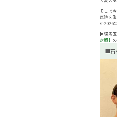
大変人気
そこで今
医院を厳
※202
▶練馬区
定版】
の
■石