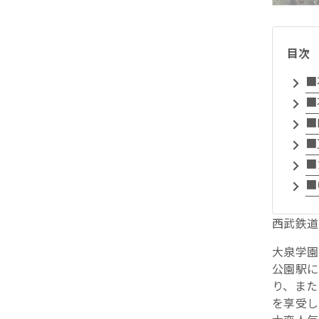
目次
■
■
■
■
■
■
西武鉄道
大泉学園
公園駅に
り、また
を享受し