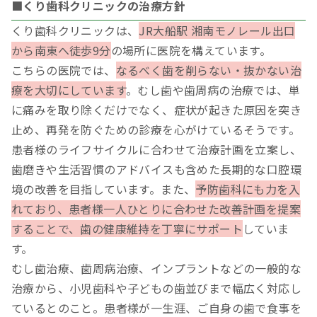
■くり歯科クリニックの治療方針
くり歯科クリニックは、
JR大船駅 湘南モノレール出口
から南東へ徒歩9分
の場所に医院を構えています。
こちらの医院では、
なるべく歯を削らない・抜かない治
療を大切にしています
。むし歯や歯周病の治療では、単
に痛みを取り除くだけでなく、症状が起きた原因を突き
止め、再発を防ぐための診療を心がけているそうです。
患者様のライフサイクルに合わせて治療計画を立案し、
歯磨きや生活習慣のアドバイスも含めた長期的な口腔環
境の改善を目指しています。また、
予防歯科にも力を入
れており、患者様一人ひとりに合わせた改善計画を提案
することで、歯の健康維持を丁寧にサポート
していま
す。
むし歯治療、歯周病治療、インプラントなどの一般的な
治療から、小児歯科や子どもの歯並びまで幅広く対応し
ているとのこと。患者様が一生涯、ご自身の歯で食事を