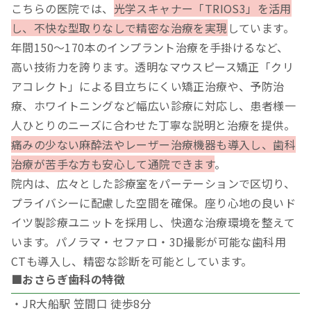
こちらの医院では、
光学スキャナー「TRIOS3」を活用
し、不快な型取りなしで精密な治療を実現
しています。
年間150～170本のインプラント治療を手掛けるなど、
高い技術力を誇ります。透明なマウスピース矯正「クリ
アコレクト」による目立ちにくい矯正治療や、予防治
療、ホワイトニングなど幅広い診療に対応し、患者様一
人ひとりのニーズに合わせた丁寧な説明と治療を提供。
痛みの少ない麻酔法やレーザー治療機器も導入し、歯科
治療が苦手な方も安心して通院できます
。
院内は、広々とした診療室をパーテーションで区切り、
プライバシーに配慮した空間を確保。座り心地の良いド
イツ製診療ユニットを採用し、快適な治療環境を整えて
います。パノラマ・セファロ・3D撮影が可能な歯科用
CTも導入し、精密な診断を可能としています。
■おさらぎ歯科の特徴
・JR大船駅 笠間口 徒歩8分