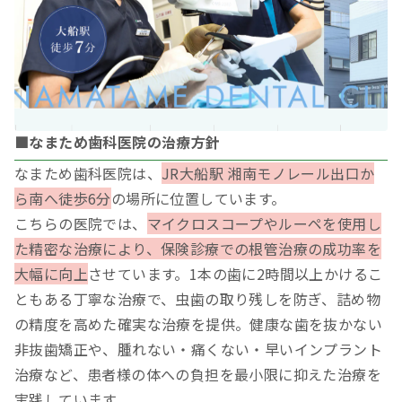
■なまため歯科医院の治療方針
なまため歯科医院は、
JR大船駅 湘南モノレール出口か
ら南へ徒歩6分
の場所に位置しています。
こちらの医院では、
マイクロスコープやルーペを使用し
た精密な治療により、保険診療での根管治療の成功率を
大幅に向上
させています。1本の歯に2時間以上かけるこ
ともある丁寧な治療で、虫歯の取り残しを防ぎ、詰め物
の精度を高めた確実な治療を提供。健康な歯を抜かない
非抜歯矯正や、腫れない・痛くない・早いインプラント
治療など、患者様の体への負担を最小限に抑えた治療を
実践しています。