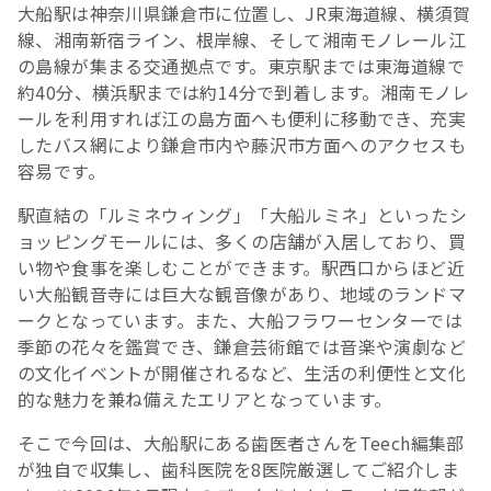
大船駅は神奈川県鎌倉市に位置し、JR東海道線、横須賀
線、湘南新宿ライン、根岸線、そして湘南モノレール江
の島線が集まる交通拠点です。東京駅までは東海道線で
約40分、横浜駅までは約14分で到着します。湘南モノレ
ールを利用すれば江の島方面へも便利に移動でき、充実
したバス網により鎌倉市内や藤沢市方面へのアクセスも
容易です。
駅直結の「ルミネウィング」「大船ルミネ」といったシ
ョッピングモールには、多くの店舗が入居しており、買
い物や食事を楽しむことができます。駅西口からほど近
い大船観音寺には巨大な観音像があり、地域のランドマ
ークとなっています。また、大船フラワーセンターでは
季節の花々を鑑賞でき、鎌倉芸術館では音楽や演劇など
の文化イベントが開催されるなど、生活の利便性と文化
的な魅力を兼ね備えたエリアとなっています。
そこで今回は、大船駅にある歯医者さんをTeech編集部
が独自で収集し、歯科医院を8医院厳選してご紹介しま