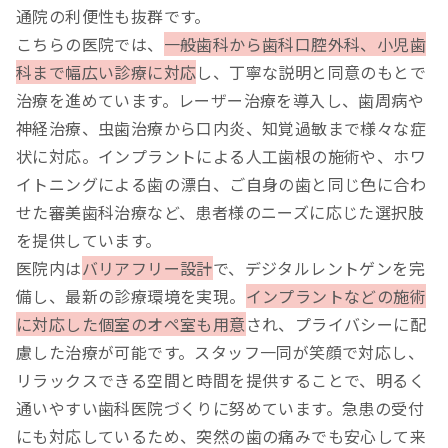
通院の利便性も抜群です。
こちらの医院では、
一般歯科から歯科口腔外科、小児歯
科まで幅広い診療に対応
し、丁寧な説明と同意のもとで
治療を進めています。レーザー治療を導入し、歯周病や
神経治療、虫歯治療から口内炎、知覚過敏まで様々な症
状に対応。インプラントによる人工歯根の施術や、ホワ
イトニングによる歯の漂白、ご自身の歯と同じ色に合わ
せた審美歯科治療など、患者様のニーズに応じた選択肢
を提供しています。
医院内は
バリアフリー設計
で、デジタルレントゲンを完
備し、最新の診療環境を実現。
インプラントなどの施術
に対応した個室のオペ室も用意
され、プライバシーに配
慮した治療が可能です。スタッフ一同が笑顔で対応し、
リラックスできる空間と時間を提供することで、明るく
通いやすい歯科医院づくりに努めています。急患の受付
にも対応しているため、突然の歯の痛みでも安心して来