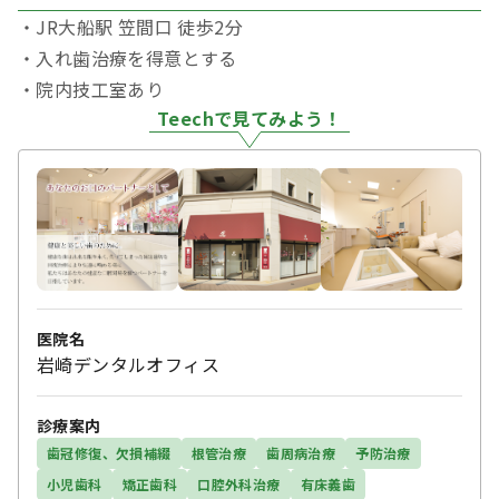
・JR大船駅 笠間口 徒歩2分
・入れ歯治療を得意とする
・院内技工室あり
Teechで見てみよう！
医院名
岩崎デンタルオフィス
診療案内
歯冠修復、欠損補綴
根管治療
歯周病治療
予防治療
小児歯科
矯正歯科
口腔外科治療
有床義歯