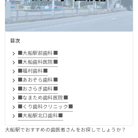
目次
■大船駅前歯科■
■大船歯科医院■
■福村歯科■
■あおぞら歯科■
■おさらぎ歯科■
■なまため歯科医院■
■くり歯科クリニック■
■大船駅北口歯科■
大船駅でおすすめの歯医者さんをお探しでしょうか？