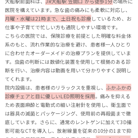
大船駅前歯科は、
JR大船駅 笠間口 から徒歩1分
の場所に
医院を構えています。急な歯の痛みにも柔軟に対応し、
月曜・水曜は21時まで、土日祝も診療
しているため、お
仕事や子育てで忙しい方も通院しやすい環境です。
こちらの医院では、保険診療を前提とした明確な料金体
系のもと、流れ作業的な治療を避け、患者様一人ひとり
に合わせたオーダーメイドの治療プランを提供していま
す。虫歯の判断には数値化装置を使用して根拠のある診
断を行い、治療内容は動画を用いて分かりやすく説明し
てくれます。
院内設備は、患者様のリラックスを重視し、
ふかふかの
診療チェアと目に優しいLED照明を採用
。痛みを抑える
ため表面麻酔と電動式の細い注射針を使用し、衛生面で
は器具の滅菌とパッケージング、使用前の再殺菌まで徹
底しています。さらに、通常のレントゲンに加えて3D撮
影可能なCTを導入し、放射線量を従来の10分の1まで抑