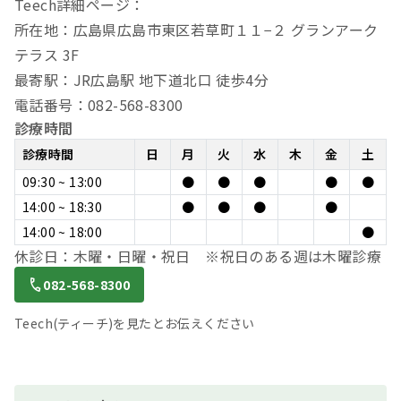
Teech詳細ページ：
所在地：広島県広島市東区若草町１１−２ グランアーク
テラス 3F
最寄駅：JR広島駅 地下道北口 徒歩4分
電話番号：082-568-8300
診療時間
診療時間
日
月
火
水
木
金
土
09:30 ~ 13:00
●
●
●
●
●
14:00 ~ 18:30
●
●
●
●
14:00 ~ 18:00
●
休診日：木曜・日曜・祝日 ※祝日のある週は木曜診療
082-568-8300
Teech(ティーチ)を見たとお伝えください