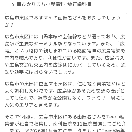
■ひかりまち小児歯科･矯正歯科■
広島市東区でおすすめの歯医者さんをお探しでしょう
か？
広島市東区には山陽本線や芸備線などが通っており、広
島駅が主要なターミナル駅となっています。また、「広
電」という略称で親しまれている路面電車の広島電鉄も
市内を結んでおり、利便性が高いです。また、広島バス
や広島交通も東区内を広範囲にカバーしているため、通
勤や通学には困らないでしょう。
広島市の東部に位置する東区は、住宅地と商業地がほど
よく調和した地域です。広島駅があるため交通の要所と
しても便利で、緑豊かな公園も多く、ファミリー層にも
人気のエリアと言えます。
そこで今回は、広島市東区にある歯医者さんをTeech編
集部が独自で収集し、歯科医院を11医院厳選してご紹介
します。 ※2026年1月現在のデータをもとにTeech編集