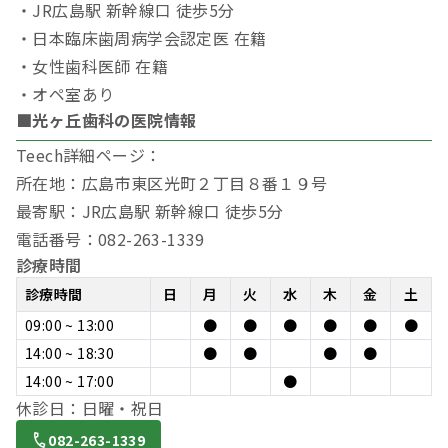
・JR広島駅 新幹線口 徒歩5分
・日本臨床歯周病学会認定医 在籍
・女性歯科医師 在籍
・オペ室あり
■光ヶ丘歯科の医院情報
Teech詳細ページ：
所在地：広島市東区光町２丁目８番１９号
最寄駅：JR広島駅 新幹線口 徒歩5分
電話番号：082-263-1339
診療時間
診療時間
日
月
火
水
木
金
土
09:00 ~ 13:00
●
●
●
●
●
●
14:00 ~ 18:30
●
●
●
●
14:00 ~ 17:00
●
休診日：日曜・祝日
082-263-1339