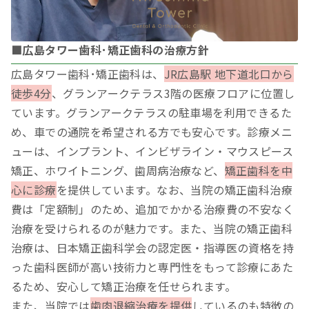
■広島タワー歯科･矯正歯科の治療方針
広島タワー歯科･矯正歯科は、
JR広島駅 地下道北口から
徒歩4分
、グランアークテラス3階の医療フロアに位置し
ています。グランアークテラスの駐車場を利用できるた
め、車での通院を希望される方でも安心です。診療メニ
ューは、インプラント、インビザライン・マウスピース
矯正、ホワイトニング、歯周病治療など、
矯正歯科を中
心に診療
を提供しています。なお、当院の矯正歯科治療
費は「定額制」のため、追加でかかる治療費の不安なく
治療を受けられるのが魅力です。また、当院の矯正歯科
治療は、日本矯正歯科学会の認定医・指導医の資格を持
った歯科医師が高い技術力と専門性をもって診療にあた
るため、安心して矯正治療を任せられます。
また、当院では
歯肉退縮治療を提供
しているのも特徴の