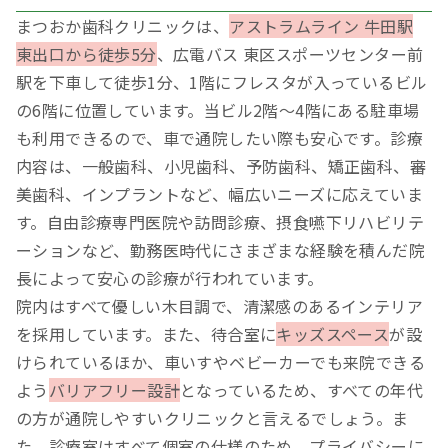
まつおか歯科クリニックは、
アストラムライン 牛田駅
東出口から徒歩5分
、広電バス 東区スポーツセンター前
駅を下車して徒歩1分、1階にフレスタが入っているビル
の6階に位置しています。当ビル2階～4階にある駐車場
も利用できるので、車で通院したい際も安心です。診療
内容は、一般歯科、小児歯科、予防歯科、矯正歯科、審
美歯科、インプラントなど、幅広いニーズに応えていま
す。自由診療専門医院や訪問診療、摂食嚥下リハビリテ
ーションなど、勤務医時代にさまざまな経験を積んだ院
長によって安心の診療が行われています。
院内はすべて優しい木目調で、清潔感のあるインテリア
を採用しています。また、待合室に
キッズスペース
が設
けられているほか、車いすやベビーカーでも来院できる
よう
バリアフリー設計
となっているため、すべての年代
の方が通院しやすいクリニックと言えるでしょう。ま
た、診療室はすべて個室の仕様のため、プライバシーに