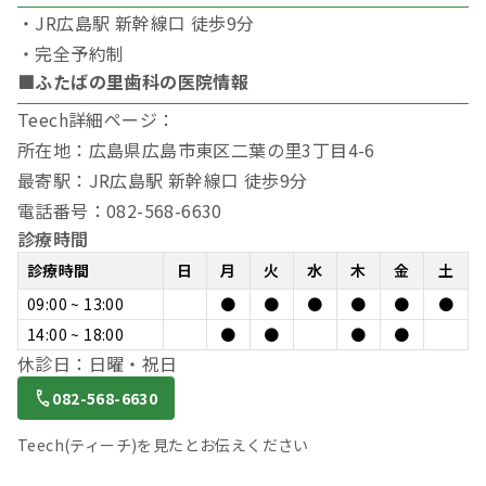
・JR広島駅 新幹線口 徒歩9分
・完全予約制
■ふたばの里歯科の医院情報
Teech詳細ページ：
所在地：広島県広島市東区二葉の里3丁目4-6
最寄駅：JR広島駅 新幹線口 徒歩9分
電話番号：082-568-6630
診療時間
診療時間
日
月
火
水
木
金
土
09:00 ~ 13:00
●
●
●
●
●
●
14:00 ~ 18:00
●
●
●
●
休診日：日曜・祝日
082-568-6630
Teech(ティーチ)を見たとお伝えください