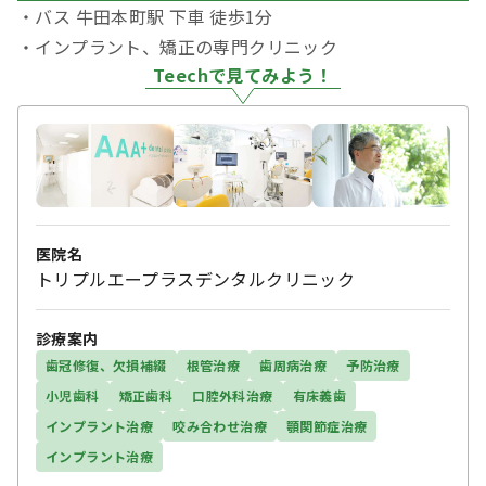
・バス 牛田本町駅 下車 徒歩1分
・インプラント、矯正の専門クリニック
Teechで見てみよう！
医院名
トリプルエープラスデンタルクリニック
診療案内
歯冠修復、欠損補綴
根管治療
歯周病治療
予防治療
小児歯科
矯正歯科
口腔外科治療
有床義歯
インプラント治療
咬み合わせ治療
顎関節症治療
インプラント治療