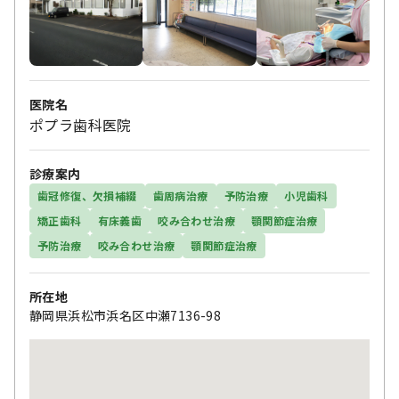
医院名
ポプラ歯科医院
診療案内
歯冠修復、欠損補綴
歯周病治療
予防治療
小児歯科
矯正歯科
有床義歯
咬み合わせ治療
顎関節症治療
予防治療
咬み合わせ治療
顎関節症治療
所在地
静岡県浜松市浜名区中瀬7136-98