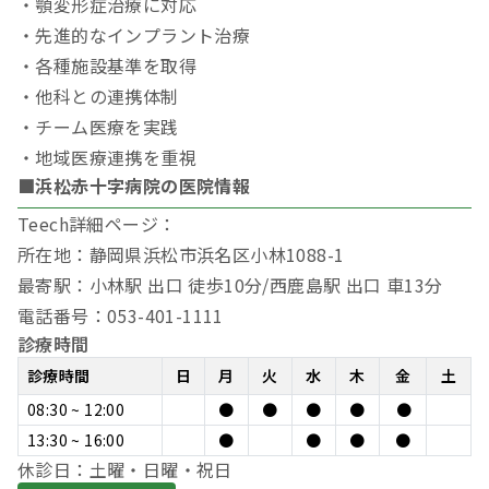
・顎変形症治療に対応
・先進的なインプラント治療
・各種施設基準を取得
・他科との連携体制
・チーム医療を実践
・地域医療連携を重視
■浜松赤十字病院の医院情報
Teech詳細ページ：
所在地：静岡県浜松市浜名区小林1088-1
最寄駅：小林駅 出口 徒歩10分/西鹿島駅 出口 車13分
電話番号：053-401-1111
診療時間
診療時間
日
月
火
水
木
金
土
08:30 ~ 12:00
●
●
●
●
●
13:30 ~ 16:00
●
●
●
●
休診日：土曜・日曜・祝日