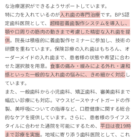
な治療選択ができるようサポートしています。
特に力を入れているのが
入れ歯の専門治療
です。BPS認
定歯科医院として、
超精密義歯製作システムを導入し、
顎や口周りの筋肉の動きまで考慮した精密な入れ歯を提
供
。院長は積極的に義歯製作セミナーに参加し、技術の
研鑽を重ねています。保険診療の入れ歯はもちろん、オ
ーダーメイドの入れ歯まで、患者様の状態や希望に合わ
せた選択肢を用意。
食事の痛み・緩みによる外れ・違和
感といった一般的な入れ歯の悩みに、きめ細かく対応
し
ています。
また、一般歯科から小児歯科、矯正歯科、審美歯科まで
幅広い診療にも対応。マウスピースやナイトガードの作
製、美呼吸についての指導など、口腔健康に関する総合
的なケアを提供しています。さらに、患者様のライフス
タイルに合わせた通院を可能にするため、
平日は夜19時
まで診療を実施
。地域に寄り添う歯科医院として、これ