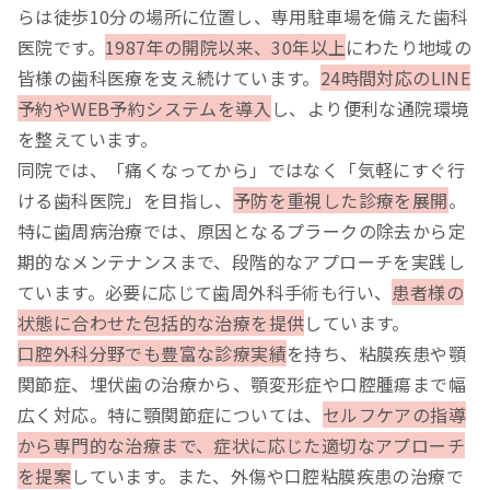
らは徒歩10分の場所に位置し、専用駐車場を備えた歯科
医院です。
1987年の開院以来、30年以上
にわたり地域の
皆様の歯科医療を支え続けています。
24時間対応のLINE
予約やWEB予約システムを導入
し、より便利な通院環境
を整えています。
同院では、「痛くなってから」ではなく「気軽にすぐ行
ける歯科医院」を目指し、
予防を重視した診療を展開
。
特に歯周病治療では、原因となるプラークの除去から定
期的なメンテナンスまで、段階的なアプローチを実践し
ています。必要に応じて歯周外科手術も行い、
患者様の
状態に合わせた包括的な治療を提供
しています。
口腔外科分野でも豊富な診療実績
を持ち、粘膜疾患や顎
関節症、埋伏歯の治療から、顎変形症や口腔腫瘍まで幅
広く対応。特に顎関節症については、
セルフケアの指導
から専門的な治療まで、症状に応じた適切なアプローチ
を提案
しています。また、外傷や口腔粘膜疾患の治療で