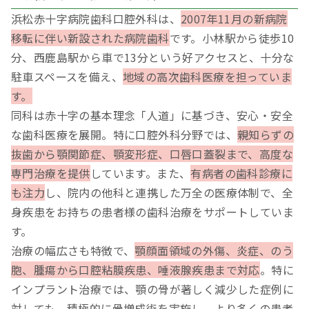
浜松赤十字病院歯科口腔外科は、
2007年11月の新病院
移転に伴い新設された病院歯科
です。小林駅から徒歩10
分、西鹿島駅から車で13分という好アクセスと、十分な
駐車スペースを備え、
地域の高次歯科医療を担っていま
す。
同科は赤十字の基本理念「人道」に基づき、安心・安全
な歯科医療を展開。特に口腔外科分野では、
親知らずの
抜歯から顎関節症、顎変形症、口唇口蓋裂まで、高度な
専門治療を提供
しています。また、
有病者の歯科診療に
も注力
し、院内の他科と連携した万全の医療体制で、全
身疾患をお持ちの患者様の歯科治療をサポートしていま
す。
治療の幅広さも特徴で、
顎顔面領域の外傷、炎症、のう
胞、腫瘍から口腔粘膜疾患、唾液腺疾患まで対応
。特に
インプラント治療では、顎の骨が著しく減少した症例に
対しても、積極的に骨増成術を実施し、より多くの患者