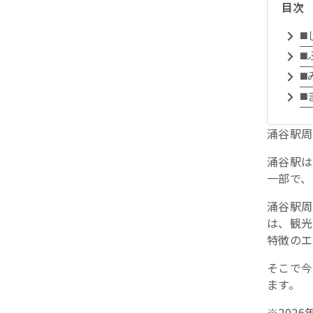
目次
◼
◼
◼
◼
涌谷駅周
涌谷駅は
一部で、
涌谷駅周
は、観光
特徴のエ
そこで今
ます。
※202