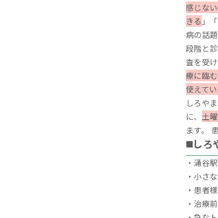
感じない
きる
」「
病の話題
段階と診
査を受け
療に臨む
使えてい
しろやま
に、
土曜
ます。 
◼️し
・涌谷駅
・小さな
・患者様
・治療前
・急なト