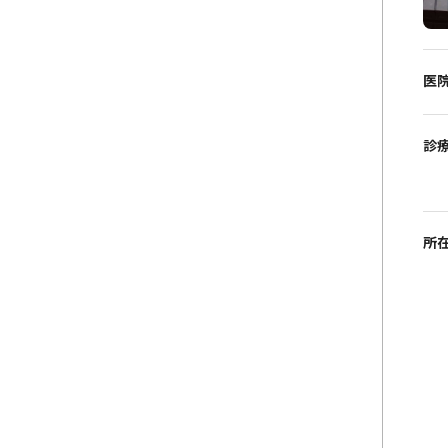
医
診
所