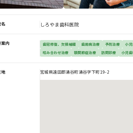
院名
しろやま歯科医院
療案内
歯冠修復、欠損補綴
歯周病治療
予防治療
小児
咬み合わせ治療
顎関節症治療
訪問診療
小児歯
在地
宮城県遠田郡涌谷町涌谷字下町19-2