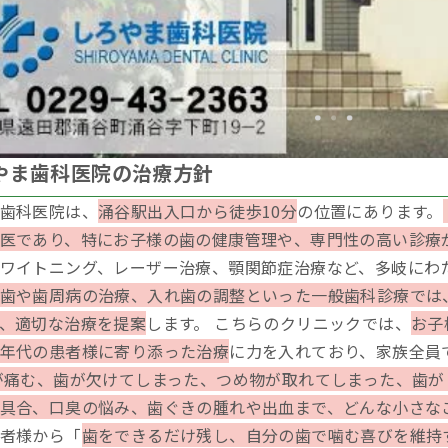
ろやま歯科医院の治療方針
歯科医院は、
涌谷駅出入口から徒歩10分
の位置にあります。
医であり、特にお子様の歯の健康管理や、専門性の高い診療
ワイトニング、レーザー治療、顎関節症治療など、多岐にわ
歯や歯周病の治療、入れ歯の調整といった一般歯科診療では
、適切な治療を提案
します。 こちらのクリニックでは、
お子
年代の患者様に寄り添った治療
に力を入れており、家族全員
が痛む、歯が欠けてしまった、つめ物が取れてしまった、歯が
具合、口臭の悩み、歯ぐきの腫れや出血まで、どんな小さな
者様から「
歯をできるだけ残し、自分の歯で噛む喜びを維持