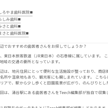
️しろやま歯科医院◼️
️ふしみ歯科◼️
️みさと歯科◼️
️まさと歯科医院◼️
辺でおすすめの歯医者さんをお探しでしょうか？
、東日本旅客鉄道（JR東日本）の石巻線に属しています。 
地域の交通の要所となっています。
辺は、地元住民にとって便利な生活施設が整っており、商店街
名所や温泉地もあり、観光客にも親しまれています。 こち
リアで、駅から少し歩くと田園風景が広がり、のんびりとし
回は、涌谷駅にある歯医者さんをTeech編集部が独自で収
6年1月現在のデータをもとにTeech編集部が編集しております