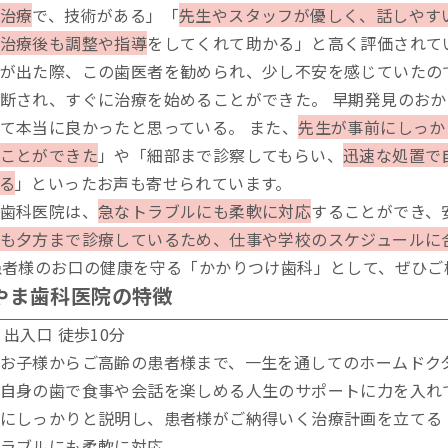
治療
で、技術がある」「
先生やスタッフが優しく、話しやす
治療後も調整や指導
をしてくれて助かる」と高く評価されて
が出た際、この歯医者を勧められ、少し不安を感じていたの
断され、すぐに治療を始めることができた。 早期発見のお
て本当に良かったと思っている。 また、
先生が事前にしっか
ことができた
」や「細部まで診察してもらい、
迅速な処置で
る
」といったお声も寄せられています。
歯科医院は、
急なトラブルにも柔軟に対応
することができ、
も夕方まで診療しているため、仕事や学校のスケジュールに
患者様のお口の健康を守る「かかりつけ歯科」として、ぜひご
ろやま歯科医院の特徴
 出入口 徒歩10分
お子様からご高齢の患者様まで、一生を通してのホームドク
自身の歯で食事や会話を楽しめる人生のサポートに力を入れ
にしっかりと説明し、患者様がご納得いく治療計画を立てる
ラブルにも柔軟に対応