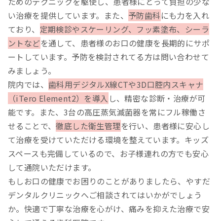
ためのテクニックを駆使し、患者様にとって負担の少な
い治療を提供しています。また、
予防歯科
にも力を入れ
ており、
定期検診やスケーリング、フッ素塗布、シーラ
ントなど
を通して、患者様のお口の健康を長期的にサポ
ートしています。予防を検討されてる方は問い合わせて
みましょう。
院内では、
歯科用デジタルX線CTや3D口腔内スキャナ
（iTero Element2）を導入
し、精密な診断・治療が可
能です。また、3台の高圧蒸気滅菌器を常にフル稼働さ
せることで、
徹底した衛生管理
を行い、患者様に安心し
て治療を受けていただける環境を整えています。キッズ
スペースも完備しているので、お子様連れの方でも安心
して通院いただけます。
もしお口の健康でお困りのことがありましたら、やすだ
デンタルクリニックへご相談されてはいかがでしょう
か。快適で丁寧な治療を心がけ、痛みを抑えた治療で安