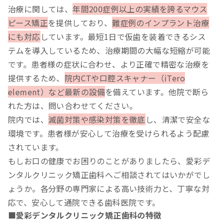
治療に関しては、
年間200症例以上の実績を誇るマウス
ピース矯正
を提供しており、
難症例のインプラント治療
にも対応
しています。最短1日で仮歯を装着できるシス
テムを導入しているため、治療期間の大幅な短縮が可能
です。患者様の症状に合わせ、より正確で精密な治療を
提供するため、
院内CTや口腔スキャナー（iTero
element）など最新の設備
を備えています。他院で断ら
れた方は、問い合わせてください。
院内では、
滅菌対策や感染対策を徹底
し、清潔で安全な
環境です。患者様が安心して治療を受けられるよう配慮
されています。
もしお口の健康でお困りのことがありましたら、愛彩デ
ンタルクリニック矯正歯科へご相談されてはいかがでし
ょうか。各分野の専門家による高い技術力と、丁寧な対
応で、安心して通院できる歯科医院です。
■愛彩デンタルクリニック矯正歯科の特徴