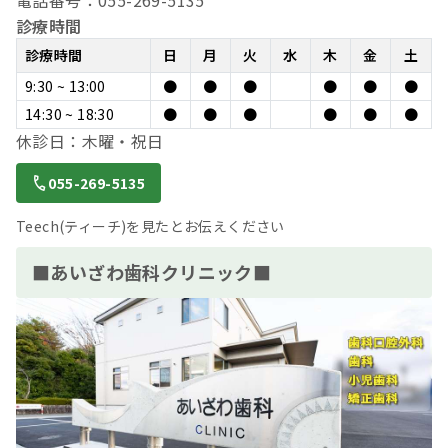
電話番号：055-269-5135
診療時間
診療時間
日
月
火
水
木
金
土
9:30 ~ 13:00
●
●
●
●
●
●
14:30 ~ 18:30
●
●
●
●
●
●
休診日：木曜・祝日
055-269-5135
Teech(ティーチ)を見たとお伝えください
■あいざわ歯科クリニック■