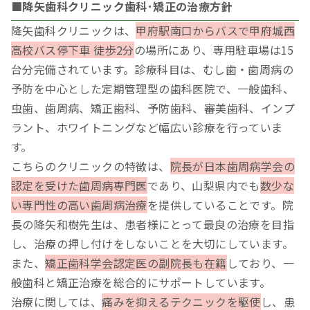
■降矢歯科クリニック歯科･矯正の治療方針
降矢歯科クリニックは、
甲府駅南口からバスで甲府城西
高校バス停下車 徒歩2分
の場所にあり、専用駐車場は15
台分完備されています。診療科目は、むし歯・歯周病の
予防を中心とした定期管理型の歯科医院で、一般歯科、
虫歯、歯周病、矯正歯科、予防歯科、審美歯科、インプ
ラント、ホワイトニングなど幅広い診療を行っていま
す。
こちらのクリニックの特徴は、
院長が日本歯周病学会の
認定を受けた歯周病専門医
であり、山梨県内でも
数少な
い専門性の高い歯周病治療
を提供していることです。院
長の降矢和樹先生は、患者様にとって最良の治療を目指
し、治療の押し付けをしないことを大切にしています。
また、
矯正歯科学会認定医の副院長も在籍
しており、一
般歯科と矯正治療を総合的にサポートしています。
治療に関しては、
痛みを抑えるテクニックを駆使
し、患