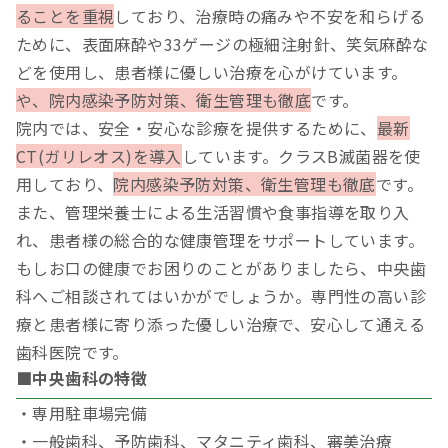
ることを重視
しており、治療時の痛みや不安を和らげる
ために、表面麻酔や33ゲージの極細注射針、笑気麻酔な
どを使用し、患者様に優しい治療を心がけています。
や、院内感染予防対策、衛生管理も徹底
です。
院内では、安全・安心な診療を提供するために、
最新
CT(ガリレオス)を導入
しています。クラスB滅菌器を使
用しており、
院内感染予防対策、衛生管理も徹底
です。
また、管理栄養士による生活習慣や食事指導を取り入
れ、患者様の総合的な健康管理をサポートしています。
もしお口の健康でお困りのことがありましたら、中央歯
科へご相談されてはいかがでしょうか。専門性の高い診
療と患者様に寄り添った優しい治療で、安心して通える
歯科医院です。
■中央歯科の特徴
・専用駐車場完備
・一般歯科、予防歯科、マタニティ歯科、審美治療