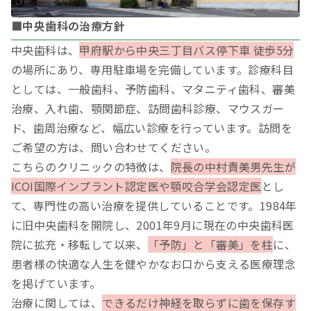
■中央歯科の治療方針
中央歯科は、
甲府駅から中央三丁目バス停下車 徒歩5分
の場所にあり、専用駐車場を完備しています。診療科目
としては、一般歯科、予防歯科、マタニティ歯科、審美
治療、入れ歯、顎関節症、訪問歯科診療、マウスガー
ド、歯周治療など、幅広い診療を行っています。訪問を
ご希望の方は、問い合わせてください。
こちらのクリニックの特徴は、
院長の中村貴美男先生が
ICOI国際インプラント認定医や顎咬合学会認定医
とし
て、専門性の高い治療を提供していることです。1984年
に旧中央歯科を開院し、2001年9月に現在の中央歯科医
院に拡充・移転して以来、
「予防」と「審美」を柱
に、
患者様の快適な人生を健やかなお口から支える医療理念
を掲げています。
治療に関しては、
できるだけ神経を取らずに歯を保存す