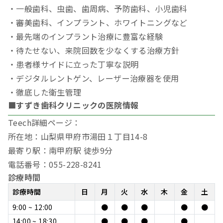
・一般歯科、虫歯、歯周病、予防歯科、小児歯科
・審美歯科、インプラント、ホワイトニングなど
・最先端のインプラント治療に豊富な経験
・待たせない、来院回数を少なくする治療方針
・患者様サイドに立った丁寧な説明
・デジタルレントゲン、レーザー治療器を使用
・徹底した衛生管理
■すずき歯科クリニックの医院情報
Teech詳細ページ：
所在地：山梨県甲府市湯田１丁目14-8
最寄り駅：南甲府駅 徒歩9分
電話番号：055-228-8241
診療時間
診療時間
日
月
火
水
木
金
土
9:00 ~ 12:00
●
●
●
●
●
14:00 ~ 18:30
●
●
●
●