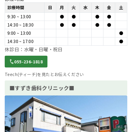
診療時間
日
月
火
水
木
金
土
9:30 ~ 13:00
●
●
●
●
14:30 ~ 18:30
●
●
●
●
9:00 ~ 13:00
●
14:30 ~ 17:00
●
休診日：水曜・日曜・祝日
055-236-1818
Teech(ティーチ)を見たとお伝えください
■すずき歯科クリニック■