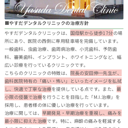
■やすだデンタルクリニックの治療方針
やすだデンタルクリニックは、
国母駅から徒歩17分
の場
所にあり、医院の西側に専用駐車場を完備しています。
一般歯科、虫歯治療、歯周病治療、小児歯科、予防歯
科、審美歯科、インプラント、ホワイトニングなど、幅
広い診療を行っているクリニックです。
こちらのクリニックの特徴は、
院長の安田伸一先生が、
歯科医院特有の「痛い・怖い」といったイメージを払拭
し、快適で丁寧な治療
を提供している点です。また、
最
小限の侵襲で治療
を行うことを目指した「M.I.治療」を
採用し、患者様の体に優しい治療を行っています。
治療に関しては、
早期発見・早期治療を重視し、痛みを
最小限に抑えた治療
です。特に、麻酔の痛みを軽減する