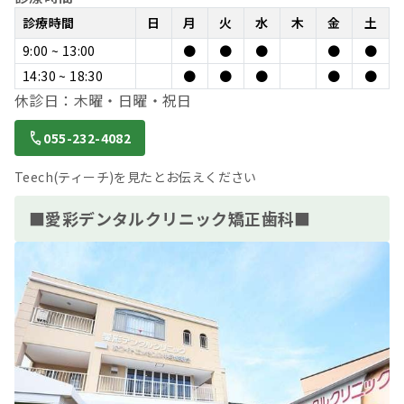
診療時間
日
月
火
水
木
金
土
9:00 ~ 13:00
●
●
●
●
●
14:30 ~ 18:30
●
●
●
●
●
休診日：木曜・日曜・祝日
055-232-4082
Teech(ティーチ)を見たとお伝えください
■愛彩デンタルクリニック矯正歯科■