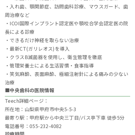
・入れ歯、顎関節症、訪問歯科診療、マウスガード、歯
周治療など
・ICOI国際インプラント認定医や顎咬合学会認定医の院
長による診療
・できるだけ神経を取らない治療
・最新CT(ガリレオス)を導入
・クラスB滅菌器を使用し、衛生管理を徹底
・管理栄養士による生活習慣・食事指導
・笑気麻酔、表面麻酔、極細注射針による痛みの少ない
治療
■中央歯科の医院情報
Teech詳細ページ：
所在地：山梨県甲府市中央5-5-3
最寄り駅：甲府駅から中央三丁目/バス亭下車 徒歩5分
電話番号：055-232-4082
診療時間