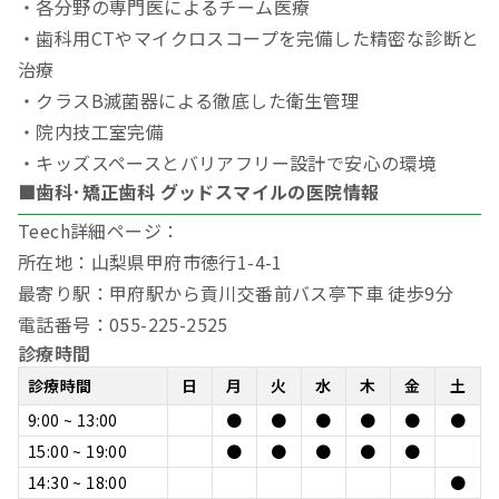
・各分野の専門医によるチーム医療
・歯科用CTやマイクロスコープを完備した精密な診断と
治療
・クラスB滅菌器による徹底した衛生管理
・院内技工室完備
・キッズスペースとバリアフリー設計で安心の環境
■歯科･矯正歯科 グッドスマイルの医院情報
Teech詳細ページ：
所在地：山梨県甲府市徳行1-4-1
最寄り駅：甲府駅から貢川交番前バス亭下車 徒歩9分
電話番号：055-225-2525
診療時間
診療時間
日
月
火
水
木
金
土
9:00 ~ 13:00
●
●
●
●
●
●
15:00 ~ 19:00
●
●
●
●
●
14:30 ~ 18:00
●