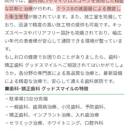
院内では、
歯科用CTやマイクロスコープを使用した精密
な診断と治療
が行われ、
クラスBの滅菌器による徹底し
た衛生管理
が施されています。また、技工室を完備して
おり、迅速で精度の高い技工物の提供も可能です。キッ
ズスペースやバリアフリー設計も完備されており、幅広
い年代の患者様が安心して通院できる環境が整っていま
す。
もしお口の健康でお困りのことがありましたら、歯科･
矯正歯科 グッドスマイルへご相談されてはいかがでしょ
うか。各分野の専門医による高品質な治療と、最新設備
による精密な治療で、安心して通える歯科医院です。
■歯科･矯正歯科 グッドスマイルの特徴
・駐車場15台分完備
・一般歯科、歯周病治療、小児歯科、予防歯科、
・矯正歯科、インプラント治療、入れ歯治療
・セラミック治療、ホワイトニング、口腔外科