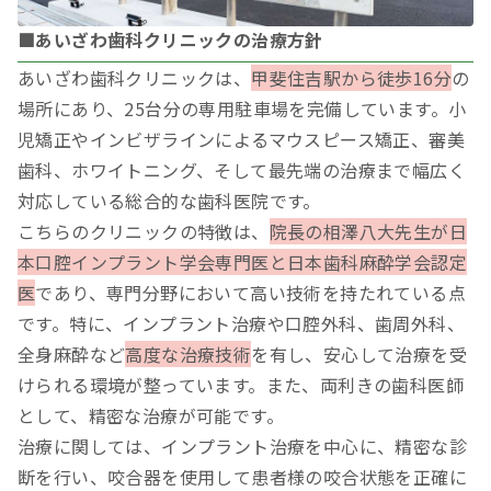
■あいざわ歯科クリニックの治療方針
あいざわ歯科クリニックは、
甲斐住吉駅から徒歩16分
の
場所にあり、25台分の専用駐車場を完備しています。小
児矯正やインビザラインによるマウスピース矯正、審美
歯科、ホワイトニング、そして最先端の治療まで幅広く
対応している総合的な歯科医院です。
こちらのクリニックの特徴は、
院長の相澤八大先生が日
本口腔インプラント学会専門医と日本歯科麻酔学会認定
医
であり、専門分野において高い技術を持たれている点
です。特に、インプラント治療や口腔外科、歯周外科、
全身麻酔など
高度な治療技術
を有し、安心して治療を受
けられる環境が整っています。また、両利きの歯科医師
として、精密な治療が可能です。
治療に関しては、インプラント治療を中心に、精密な診
断を行い、咬合器を使用して患者様の咬合状態を正確に