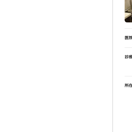
医
診
所