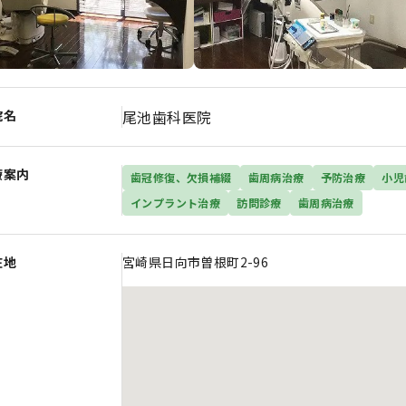
院名
尾池歯科医院
療案内
歯冠修復、欠損補綴
歯周病治療
予防治療
小児
インプラント治療
訪問診療
歯周病治療
在地
宮崎県日向市曽根町2-96