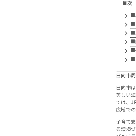
目次
■
■
■
■
■
■
日向市周
日向市は
美しい海
では、J
広域での
子育て支
る環境づ