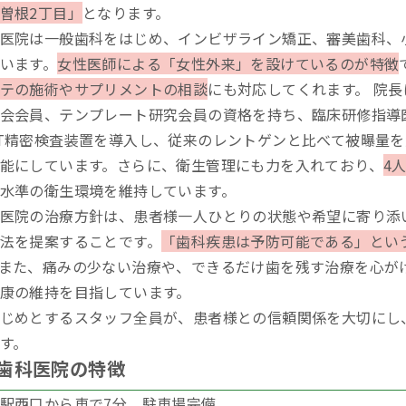
曽根2丁目」
となります。
医院は一般歯科をはじめ、インビザライン矯正、審美歯科、
います。
女性医師による「女性外来」を設けているのが特徴
テの施術やサプリメントの相談
にも対応してくれます。 院
会会員、テンプレート研究会員の資格を持ち、臨床研修指導
T精密検査装置を導入し、従来のレントゲンと比べて被曝量
能にしています。さらに、衛生管理にも力を入れており、
4
水準の衛生環境を維持しています。
医院の治療方針は、患者様一人ひとりの状態や希望に寄り添
法を提案することです。
「歯科疾患は予防可能である」とい
また、痛みの少ない治療や、できるだけ歯を残す治療を心が
康の維持を目指しています。
じめとするスタッフ全員が、患者様との信頼関係を大切にし
す。
歯科医院の特徴
駅西口から車で7分、駐車場完備