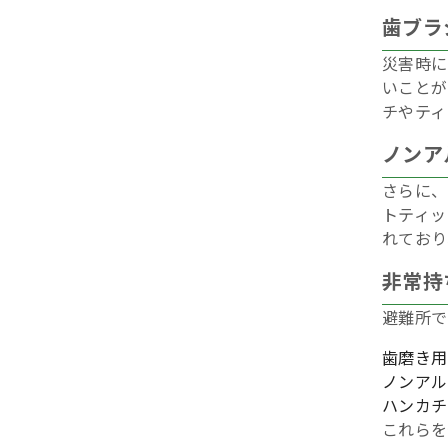
歯ブラ
災害時に
いことが
チやティ
ノンア
さらに、
トティッ
れており
非常持
避難所で
歯磨き用
ノンアル
ハンカチ
これらを