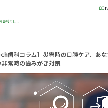
T
害時の口...
eech歯科コラム】災害時の口腔ケア、あ
い非常時の歯みがき対策