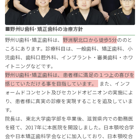
■野州U歯科･矯正歯科の治療方針
野州U歯科･矯正歯科は、
野洲駅北口から徒歩5分
ののと
ころにあります。診療科目は、一般歯科、矯正歯科、小
児歯科、歯科口腔外科、インプラント・審美歯科・ホワ
イトニングなどです。
野州U歯科･矯正歯科は、患者様に満足の１つ上の喜びを
感じていただける事を目指しています。
また、インフ
ォームドコンセント及びセカンドオピニオンの実施によ
り、患者様に真実の診療を実現することを追及していま
す。
院長は、東北大学歯学部を卒業後、滋賀県内での勤務医
を経て、2017年に本医院を開設しました。日本顎咬合学
会や日本矯正歯科学会などに加入しており、日本顎咬合