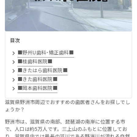
目次
■野州U歯科･矯正歯科■
■桂歯科医院■
■きたはら歯科医院■
■きた歯科医院■
■岡本歯科医院■
滋賀県野洲市周辺でおすすめの歯医者さんをお探しでし
ょうか？
野洲市は、滋賀県の南部、琵琶湖の南岸に位置する市
で、人口は約5万人です。三上山のふもとに位置してお
り、滋賀県内では最長の河川である野洲川が流れる自然