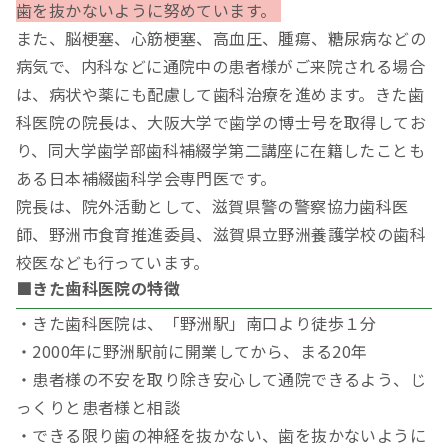
歯を抜かないように努めています。
また、脳梗塞、心筋梗塞、高血圧、腫瘍、糖尿病などの
病気で、内科などに通院中の患者様がご来院される場合
は、病状や薬にも配慮して歯科治療を進めます。きた歯
科医院の院長は、大阪大学で歯学の博士号を取得してお
り、同大学歯学部歯科補綴学第二講座に在籍したことも
ある日本補綴歯科学会専門医です。
院長は、院外活動として、滋賀県警の警察協⼒歯科医
師、野洲市⾷育推進委員、滋賀県⽴野洲養護学校の歯科
校医なども行っています。
■きた歯科医院の特徴
・きた歯科医院は、「野洲駅」南口より徒歩１分
・2000年に野洲駅前に開業してから、まる20年
・患者様の不安を取り除き安心して通院できるよう、じ
っくりと患者様と相談
・できる限り歯の神経を抜かない、歯を抜かないように