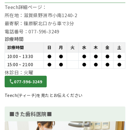
Teech詳細ページ：
所在地：滋賀県野洲市小南1240-2
最寄駅：篠原駅北口から車で3分
電話番号：077-596-3249
診療時間
診療時間
日
月
火
水
木
金
土
10:00 ~ 13:30
●
●
●
●
●
●
15:00 ~ 21:00
●
●
●
●
●
●
休診日：火曜
077-596-3249
Teech(ティーチ)を見たとお伝えください
■きた歯科医院■