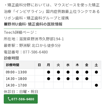
・矯正歯科分野においては、マウスピースを使った矯正
治療「インビザライン」国内症例数最上位ランクである
リボン歯科・矯正歯科グループと提携
■野州U歯科･矯正歯科の医院情報
Teech詳細ページ：
所在地：滋賀県野洲市久野部194-1
最寄駅：野洲駅 北口から徒歩5分
電話番号：077-586-6480
診療時間
診療時間
日
月
火
水
木
金
土
09:00 ~ 13:00
●
●
●
●
●
●
14:30 ~ 18:00
●
●
●
●
●
14:30 ~ 17:00
●
休診日：日曜・祝日
077-586-6480