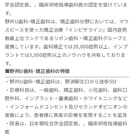
学会認定医、、臨床研修指導歯科医の認定を受けていま
す。
野州U歯科･矯正歯科は、矯正歯科分野においては、マウ
スピースを使った矯正治療「インビザライン」国内症例
数最上位ランクであるリボン歯科・矯正歯科グループと
提携しています。歯科矯正では20,000症例以上、インプ
ラントでは3,000症例以上のノウハウを共有しておりま
す。
■野州U歯科･矯正歯科の特徴
・野州U歯科･矯正歯科は、野洲駅北口から徒歩5分
・診療科目は、一般歯科、矯正歯科、小児歯科、歯科口
腔外科、インプラント・審美歯科・ホワイトニングなど
・インフォームドコンセント及びセカンドオピニオンの
実施により、患者様に真実の診療を実現することを追及
・院長は、日本顎咬合学会認定医、、臨床研修指導歯科
医