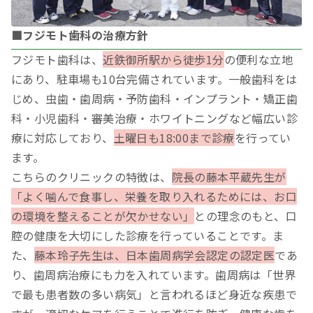
■フジモト歯科の治療方針
フジモト歯科は、
近鉄御所駅から徒歩1分
の便利な立地
にあり、駐車場も10台完備されています。一般歯科をは
じめ、虫歯・歯周病・予防歯科・インプラント・矯正歯
科・小児歯科・審美治療・ホワイトニングなど幅広い診
療に対応しており、
土曜日も18:00まで診療
を行ってい
ます。
こちらのクリニックの特徴は、
院長の藤本平蔵先生が
「よく噛んで食事し、栄養を取り入れるためには、お口
の環境を整えることが欠かせない」
との理念のもと、口
腔の健康を大切にした診療を行っていることです。ま
た、
藤本玲子先生は、日本歯周病学会認定の認定医
であ
り、歯周病治療にも力を入れています。歯周病は「世界
で最も患者数の多い病気」と言われるほど身近な疾患で