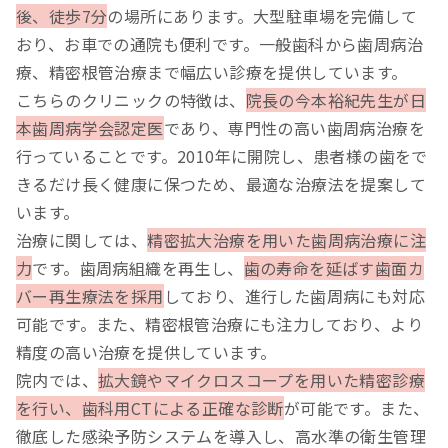
後、徒歩7分
の場所にあります。大型駐車場を完備して
おり、お車での通院も便利です。一般歯科から歯周病治
療、精密根管治療まで幅広い診療を提供しています。
こちらのクリニックの特徴は、
院長の今本裕紀先生が日
本歯周病学会認定医
であり、専門性の高い歯周病治療を
行っていることです。2010年に開院し、患者様の歯をで
きるだけ長く健康に保つため、最適な治療法を提案して
います。
治療に関しては、
精密拡大治療を用いた歯周病治療に注
力
です。歯周病組織を再生し、
歯の寿命を延ばす歯面カ
バー再生療法を採用
しており、進行した歯周病にも対応
可能です。また、精密根管治療にも注力しており、より
精度の高い治療を提供しています。
院内では、
拡大鏡やマイクロスコープを用いた精密診療
を行い、歯科用CTによる正確な診断
が可能です。また、
徹底した感染予防システムを導入し、高水準の衛生管理