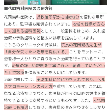
■花岡歯科医院の治療方針
花岡歯科医院は、
近鉄御所駅から徒歩3分
の便利な場所
にあり、駐車場も完備されています。
地域の皆様が安心
して通える歯科医院
として、一般歯科をはじめ、入れ歯
治療や予防歯科など幅広い診療を提供しています。
こちらのクリニックの特徴は、
院長の花岡繁樹先生が
「自分が受けたい治療を提供する」
ことをモットーに、
患者様一人ひとりに寄り添った治療を行っていることで
す。
治療の詳しい説明を丁寧に行い、納得していただい
た上で診療
を進めることを大切にしています。
治療に関しては、
予防歯科に特に力を入れており、ヘル
スプロモーションの考え方
を重視しています。これは、
単なる治療だけでなく、患者様が自らの口腔の健康を維
持できるように支援するというものです。また、
入れ歯
治療にも精通
しており、患者様の噛み合わせをしっかり