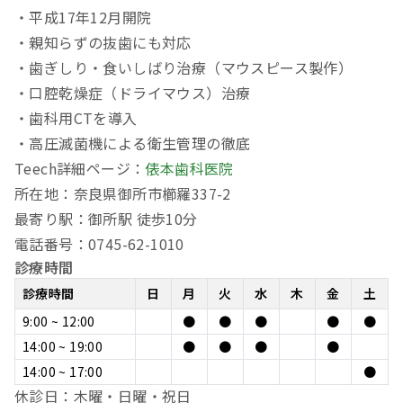
・平成17年12月開院
・親知らずの抜歯にも対応
・歯ぎしり・食いしばり治療（マウスピース製作）
・口腔乾燥症（ドライマウス）治療
・歯科用CTを導入
・高圧滅菌機による衛生管理の徹底
Teech詳細ページ：
俵本歯科医院
所在地：奈良県御所市櫛羅337-2
最寄り駅：御所駅 徒歩10分
電話番号：0745-62-1010
診療時間
診療時間
日
月
火
水
木
金
土
9:00 ~ 12:00
●
●
●
●
●
14:00 ~ 19:00
●
●
●
●
14:00 ~ 17:00
●
休診日：木曜・日曜・祝日