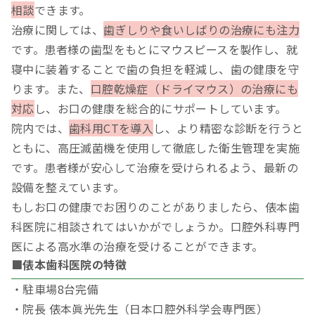
相談
できます。
治療に関しては、
歯ぎしりや食いしばりの治療にも注力
です。患者様の歯型をもとにマウスピースを製作し、就
寝中に装着することで歯の負担を軽減し、歯の健康を守
ります。また、
口腔乾燥症（ドライマウス）の治療にも
対応
し、お口の健康を総合的にサポートしています。
院内では、
歯科用CTを導入
し、より精密な診断を行うと
ともに、高圧滅菌機を使用して徹底した衛生管理を実施
です。患者様が安心して治療を受けられるよう、最新の
設備を整えています。
もしお口の健康でお困りのことがありましたら、俵本歯
科医院に相談されてはいかがでしょうか。口腔外科専門
医による高水準の治療を受けることができます。
■俵本歯科医院の特徴
・駐車場8台完備
・院長 俵本眞光先生（日本口腔外科学会専門医）