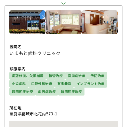
医院名
いまもと歯科クリニック
診療案内
歯冠修復、欠損補綴
根管治療
歯周病治療
予防治療
小児歯科
口腔外科治療
有床義歯
インプラント治療
顎関節症治療
歯周病治療
顎関節症治療
所在地
奈良県葛城市北花内573-1