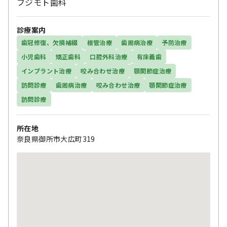
フジモト歯科
診療案内
歯冠修復、欠損補綴
根管治療
歯周病治療
予防治療
小児歯科
矯正歯科
口腔外科治療
有床義歯
インプラント治療
咬み合わせ治療
顎関節症治療
訪問診療
歯周病治療
咬み合わせ治療
顎関節症治療
訪問診療
所在地
奈良県御所市大広町319